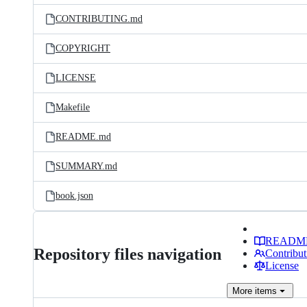
CONTRIBUTING.md
COPYRIGHT
LICENSE
Makefile
README.md
SUMMARY.md
book.json
READM
Repository files navigation
Contribut
License
More
items