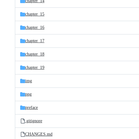
chapter_14
chapter_15
chapter_16
chapter_17
chapter_18
chapter_19
img
png
preface
.gitignore
CHANGES.md