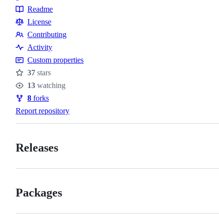
Topics
Readme
Resources
License
Contributing
Contributing
Activity
Custom properties
37
stars
Stars
13
watching
Watchers
8
forks
Forks
Report repository
Releases
Packages