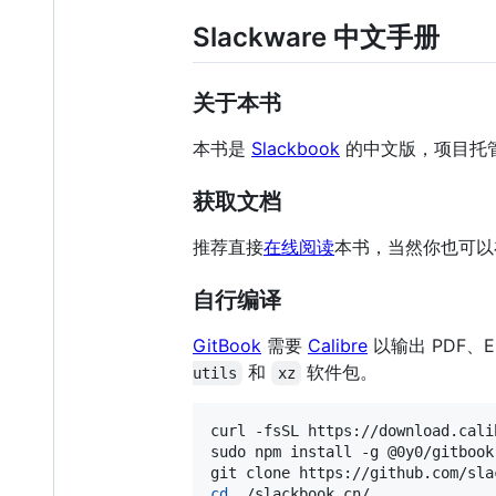
Slackware 中文手册
关于本书
本书是
Slackbook
的中文版，项目托
获取文档
推荐直接
在线阅读
本书，当然你也可以
自行编译
GitBook
需要
Calibre
以输出 PDF、E
和
软件包。
utils
xz
curl -fsSL https://download.cali
sudo npm install -g @0y0/gitbook-
cd
 ./slackbook_cn/
