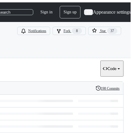
Appearance settings
Sign in
Sign up
search
Notifications
Fork
8
Star
37
Code
198 Commits
History