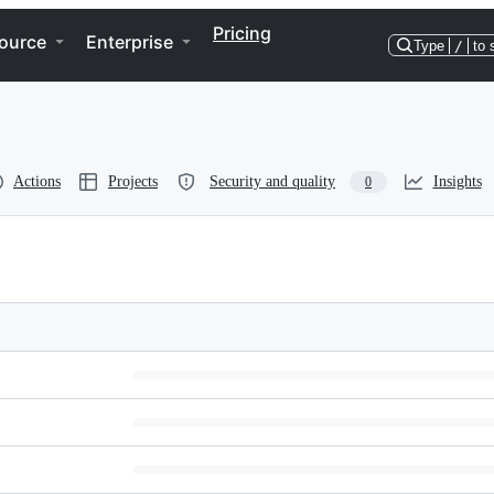
Pricing
ource
Enterprise
Type
/
to 
Actions
Projects
Security and quality
Insights
0