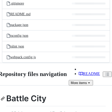
.gitignore
README.md
package.json
tsconfig.json
tslint.json
webpack.config.js
Repository files navigation
README
More
items
Battle City