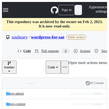
S
Navigation Menu
Appearance
k
Sign in
settings
i
p
t
This repository was archived by the owner on Feb 2, 2023.
o
It is now read-only.
c
o
soulteary
/
wordpress-for-sae
Public archive
n
t
e
Code
Pull requests
Actions
Secur
0
n
t
Open more actions menu
master
Code
28 Commits
Folders
History
Latest
and
wp-admin
commit
files
wp-content