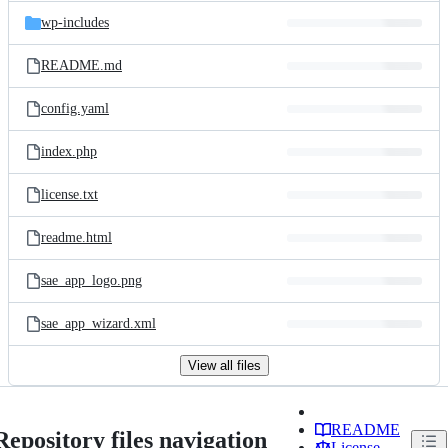
wp-includes
README.md
config.yaml
index.php
license.txt
readme.html
sae_app_logo.png
sae_app_wizard.xml
View all files
README
Repository files navigation
License