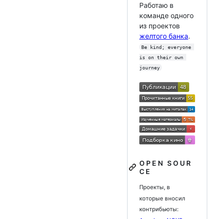
Работаю в
команде одного
из проектов
желтого банка
.
Be kind; everyone 
is on their own 
journey
O P E N S O U R
C E
Проекты, в
которые вносил
контрибьюты: