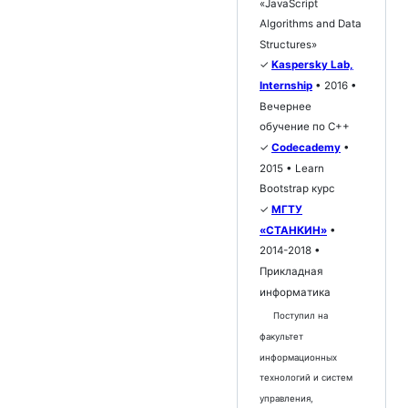
«JavaScript
Algorithms and Data
Structures»
✓
Kaspersky Lab,
Internship
• 2016 •
Вечернее
обучение по C++
✓
Codecademy
•
2015 • Learn
Bootstrap курс
✓
МГТУ
«СТАНКИН»
•
2014-2018 •
Прикладная
информатика
Поступил на
факультет
информационных
технологий и систем
управления,