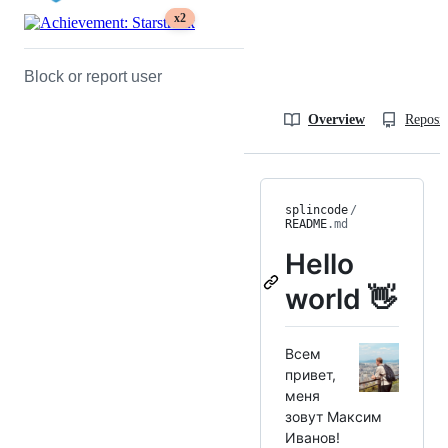
x2
Block or report user
Overview
Reposit
splincode
/
README
.md
Hello
world 👋
Всем
привет,
меня
зовут Максим
Иванов!