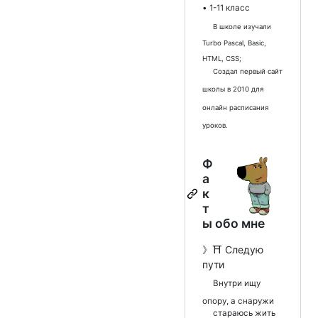
• 1-11 класс
В школе изучали
Turbo Pascal, Basic,
HTML, CSS;
Создал первый сайт
школы в 2010 для
онлайн расписания
уроков.
Ф
а
к
т
ы обо мне
》⛩️ Следую
пути
Внутри ищу
опору, а снаружи
стараюсь жить