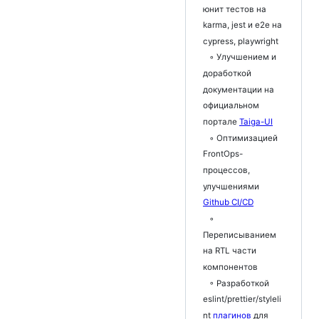
юнит тестов на
karma, jest и e2e на
cypress, playwright
◦ Улучшением и
доработкой
документации на
официальном
портале
Taiga-UI
◦ Оптимизацией
FrontOps-
процессов,
улучшениями
Github CI/CD
◦
Переписыванием
на RTL части
компонентов
◦ Разработкой
eslint/prettier/styleli
nt
плагинов
для