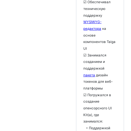
☑ Обеспечивал
техническую
поддержку
WYSIWYG-
редактора
на
основе
компонентов Taiga
UI
☑ Занимался
созданием и
поддержкой
пакета
дизайн
токенов для веб-
платформы
☑ Погружался в
создание
опенсорсного UI
Kit(а), где
занимался:
◦ Поддержкой