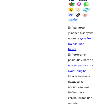
☑ Принимал
участие в запуске
проекта
дизайн-
гайдлайнов Т-
Банка
☑ Помогал с
решением багов в
ng-dompurify
и
ng-
event-plugins
☑ Участвовал в
поддержке
проприетарной
библиотеки
компонентов под
Angular