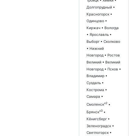
Троицк • Химки •
Долгопрудный •
Красногорск •
Одинцово •
Киржач • Вологда
• Ярославль •
Выборг • Сколково
• Нижний
Новгород • Ростов
Великий • Великий
Новгород • Псков •
Владимир •
Суздаль •
Кострома •
Самара •
x2
Смоленск
•
x3
Брянск
•
Кёнигсберг •
Зеленоградск •
Светлогорск •