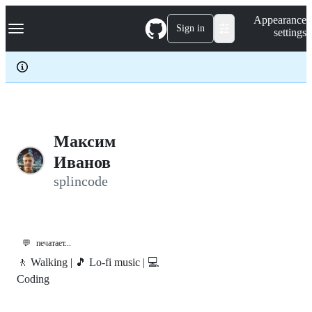
S
Navigation Menu
Appearance
k
Sign in
settings
i
p
t
o
c
o
n
t
e
Максим
n
Иванов
t
splincode
💬
печатает...
🚶 Walking | 🎵 Lo-fi music | 💻
Coding