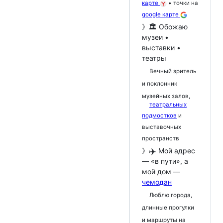
карте
• точки на
google карте
》🏛️ Обожаю
музеи •
выставки •
театры
Вечный зритель
и поклонник
музейных залов,
театральных
подмостков
и
выставочных
пространств
✈️
》
Мой адрес
— «в пути», а
мой дом —
чемодан
Люблю города,
длинные прогулки
и маршруты на