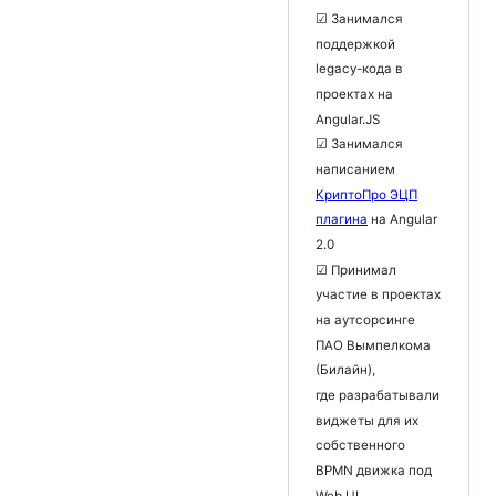
☑ Занимался
поддержкой
legacy-кода в
проектах на
Angular.JS
☑ Занимался
написанием
КриптоПро ЭЦП
плагина
на Angular
2.0
☑ Принимал
участие в проектах
на аутсорсинге
ПАО Вымпелкома
(Билайн),
где разрабатывали
виджеты для их
собственного
BPMN движка под
Web UI.