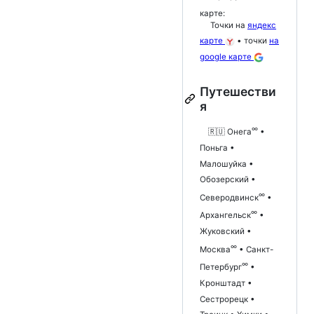
карте:
Точки на
яндекс
карте
• точки
на
google карте
Путешестви
я
∞
🇷🇺 Онега
•
Поньга •
Малошуйка •
Обозерский •
∞
Северодвинск
•
∞
Архангельск
•
Жуковский •
∞
Москва
• Санкт-
∞
Петербург
•
Кронштадт •
Сестрорецк •