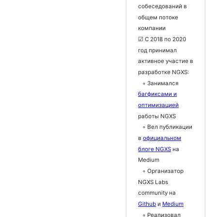
собеседований в
общем потоке
компании
☑ С 2018 по 2020
год принимал
активное участие в
разработке NGXS:
◦ Занимался
багфиксами и
оптимизацией
работы NGXS
◦ Вел публикации
в
официальном
блоге NGXS
на
Medium
◦ Организатор
NGXS Labs
community на
Github
и
Medium
◦ Реализовал