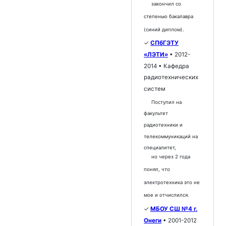
закончил со
степенью бакалавра
(синий диплом).
✓
СПбГЭТУ
«ЛЭТИ»
• 2012-
2014 • Кафедра
радиотехнических
систем
Поступил на
факультет
радиотехники и
телекоммуникаций на
специалитет,
но через 2 года
понял, что
электротехника это не
мое и отчислился.
✓
МБОУ СШ №4 г.
Онеги
• 2001-2012