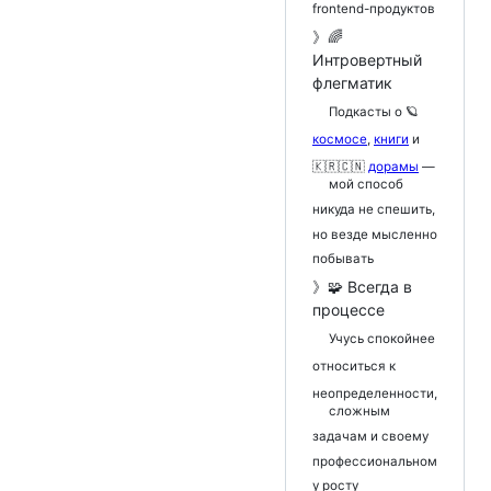
frontend-продуктов
》🌈
Интровертный
флегматик
Подкасты о 🪐
космосе
,
книги
и
🇰🇷🇨🇳
дорамы
—
мой способ
никуда не спешить,
но везде мысленно
побывать
》🧩 Всегда в
процессе
Учусь спокойнее
относиться к
неопределенности,
сложным
задачам и своему
профессиональном
у росту