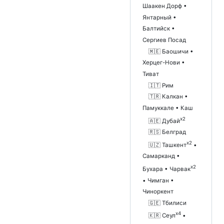
Шаакен Дорф •
Янтарный •
Балтийск •
Сергиев Посад
🇲🇪 Баошичи •
Херцег-Нови •
Тиват
🇮🇹 Рим
🇹🇷 Калкан •
Памуккале • Каш
x2
🇦🇪 Дубай
🇷🇸 Белград
x2
🇺🇿 Ташкент
•
Самарканд •
x2
Бухара • Чарвак
• Чимган •
Чиноркент
🇬🇪 Тбилиси
x4
🇰🇷 Сеул
•