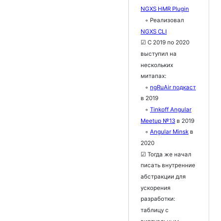
NGXS HMR Plugin
◦ Реализовал
NGXS CLI
☑ С 2019 по 2020
выступил на
нескольких
митапах:
◦
ngRuAir подкаст
в 2019
◦
Tinkoff Angular
Meetup №13
в 2019
◦
Angular Minsk
в
2020
☑ Тогда же начал
писать внутренние
абстракции для
ускорения
разработки:
таблицу с