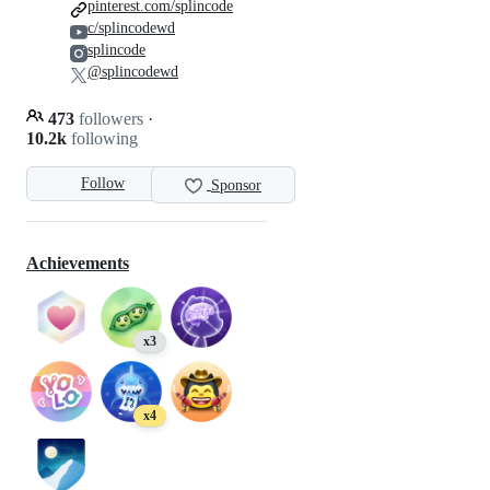
pinterest.com/splincode
c/splincodewd
splincode
@splincodewd
473
followers
·
10.2k
following
Follow
Sponsor
Achievements
x3
x4