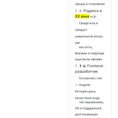
проще и спокойнее
》🏺 Родился в
XX веке
н.э.
Свидетель и
продукт
уникальной эпохи,
где
кассеты,
форумы и надежда
еще были офлайн
》👨‍💻 Frontend-
разработчик
Основной стек
— Angular.
Интересуюсь
качеством кода,
тестированием,
DX и поддержкой
долгоживущих