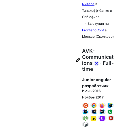
митапе
в
Тинькофф-банке в
Спб офисе
◦ Выступил на
FrontendConf
в
Москве (Сколково)
AVK-
Communicat
ions
· Full-
⤯
time
Junior angular-
разработчик
Июнь 2016 -
Ноябрь 2017