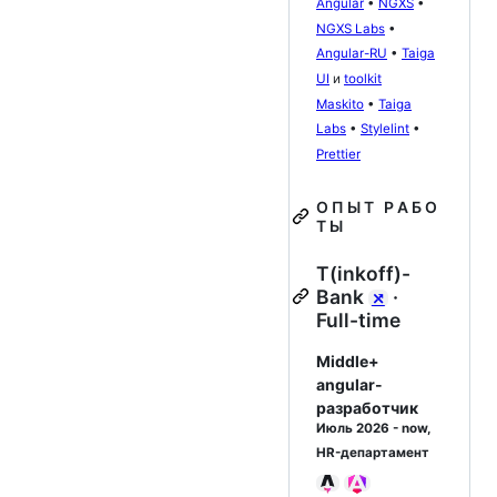
Angular
•
NGXS
•
NGXS Labs
•
Angular-RU
•
Taiga
UI
и
toolkit
Maskito
•
Taiga
Labs
•
Stylelint
•
Prettier
О П Ы Т Р А Б О
Т Ы
T(inkoff)-
Bank
·
⤯
Full-time
Middle+
angular-
разработчик
Июль 2026 - now,
HR-департамент