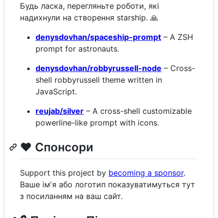
Будь ласка, перегляньте роботи, які
надихнули на створення starship. 🙏
denysdovhan/spaceship-prompt
– A ZSH
prompt for astronauts.
denysdovhan/robbyrussell-node
– Cross-
shell robbyrussell theme written in
JavaScript.
reujab/silver
– A cross-shell customizable
powerline-like prompt with icons.
❤️ Спонсори
Support this project by
becoming a sponsor
.
Ваше імʼя або логотип показуватимуться тут
з посиланням на ваш сайт.