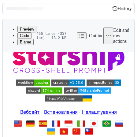
History
History
Latest
commit
Preview
Edit and
466 lines (357
Outline
raw
Code
loc) · 18.2 KB
actions
Blame
File
metadata
and
controls
Вебсайт
·
Встановлення
·
Налаштування