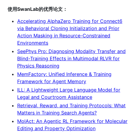
使用SwanLab的优秀论文：
Accelerating AlphaZero Training for Connect6
via Behavioral Cloning Initialization and Prior
Action Masking in Resource-Constrained
Environments
SeePhys Pro: Diagnosing Modality Transfer and
Blind-Training Effects in Multimodal RLVR for
Physics Reasoning
MemFactory: Unified Inference & Training
Framework for Agent Memory
ILL: A Lightweight Large Language Model for
Legal and Courtroom Assistance
Retrieval, Reward, and Training Protocols: What
Matters in Training Search Agents?
MolAct: An Agentic RL Framework for Molecular
Editing and Property Optimization