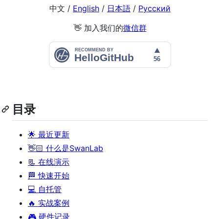
中文 /
English
/
日本語
/
Русский
👋 加入我们的
微信群
目录
🌟 最近更新
👋🏻 什么是SwanLab
📃 在线演示
🏁 快速开始
💻 自托管
🔥 实战案例
🎮 硬件记录