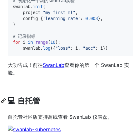
# 初始化一个新的swanlab实验
swanlab
.
init
(

project
=
"my-first-ml"
,

config
=
{
'learning-rate'
: 
0.003
},

)

# 记录指标
for
i
in
range
(
10
):

swanlab
.
log
({
"loss"
: 
i
, 
"acc"
: 
i
})
大功告成！前往
SwanLab
查看你的第一个 SwanLab 实
验。
💻 自托管
自托管社区版支持离线查看 SwanLab 仪表盘。