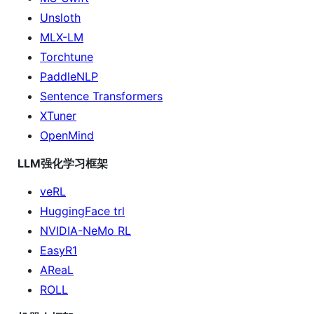
Unsloth
MLX-LM
Torchtune
PaddleNLP
Sentence Transformers
XTuner
OpenMind
LLM强化学习框架
veRL
HuggingFace trl
NVIDIA-NeMo RL
EasyR1
AReaL
ROLL