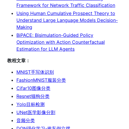
Framework for Network Traffic Classification
Using Human Cumulative Prospect Theory to
Understand Large Language Models Decision-
Making
BiPACE: Bisimulation-Guided Policy
Optimization with Action Counterfactual
Estimation for LLM Agents
教程文章：
MNIST手写体识别
FashionMNIST服装分类
Cifar10图像分类
Resnet猫狗分类
Yolo目标检测
UNet医学影像分割
音频分类
DQN强化学习-推车倒立摆