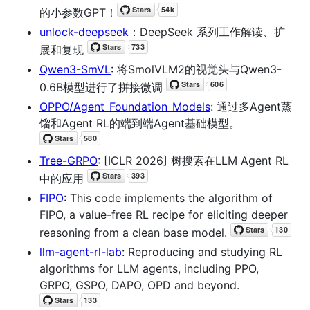
的小参数GPT！
unlock-deepseek
：DeepSeek 系列工作解读、扩
展和复现
Qwen3-SmVL
: 将SmolVLM2的视觉头与Qwen3-
0.6B模型进行了拼接微调
OPPO/Agent_Foundation_Models
: 通过多Agent蒸
馏和Agent RL的端到端Agent基础模型。
Tree-GRPO
: [ICLR 2026] 树搜索在LLM Agent RL
中的应用
FIPO
: This code implements the algorithm of
FIPO, a value-free RL recipe for eliciting deeper
reasoning from a clean base model.
llm-agent-rl-lab
: Reproducing and studying RL
algorithms for LLM agents, including PPO,
GRPO, GSPO, DAPO, OPD and beyond.