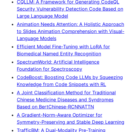
CQLLM: A Framework for Generating CodeQL
Security Vulnerability Detection Code Based on
Large Language Model
Animation Needs Attention: A Holistic Approach
to Slides Animation Comprehension with Visual-
Language Models
Efficient Model Fine-Tuning with LoRA for
Biomedical Named Entity Recognition
SpectrumWorld: Artificial Intelligence
Foundation for Spectroscopy
CodeBoost: Boosting Code LLMs by Squeezing
Knowledge from Code Snippets with RL
A Joint Classification Method for Traditional
Chinese Medicine Diseases and Syndromes
Based on BertChinese-RCNNATTN
A Gradient-Norm-Aware Optimizer for
Symmetry-Preserving and Stable Deep Learning
TrafficBM: A Dual-Modality Pre-Training