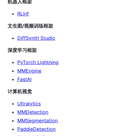
机器人框架
RLinf
文生图/视频训练框架
DiffSynth Studio
深度学习框架
PyTorch Lightning
MMEngine
FastAI
计算机视觉
Ultralytics
MMDetection
MMSegmentation
PaddleDetection