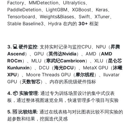
Factory、MMDetection、Ultralytics、
PaddleDetetion、LightGBM、XGBoost、Keras、
Tensorboard、Weights&Biases、Swift、XTuner、
Stable Baseline3、Hydra 在内的
30+
框架
3. 💻 硬件监控
: 支持实时记录与监控CPU、NPU（
昇腾
Ascend
）、GPU（
英伟达Nvidia
）、AMD（
AMD
ROCm
）、MLU（
寒武纪Cambricon
）、XLU（
昆仑芯
Kunlunxin
）、DCU（
海光DCU
）、MetaX GPU（
沐曦
XPU
）、Moore Threads GPU（
摩尔线程
）、Iluvatar
GPU（
天数智芯
）、内存的系统级硬件指标
4. 📦 实验管理
: 通过专为训练场景设计的集中式仪表
板，通过整体视图速览全局，快速管理多个项目与实验
5. 🆚 比较结果
: 通过在线表格与对比图表比较不同实验的
超参数和结果，挖掘迭代灵感