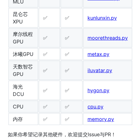
MLU
昆仑芯
✅
✅
kunlunxin.py
XPU
摩尔线程
✅
✅
moorethreads.py
GPU
沐曦GPU
✅
✅
metax.py
天数智芯
✅
✅
iluvatar.py
GPU
海光
✅
✅
hygon.py
DCU
CPU
✅
✅
cpu.py
内存
✅
✅
memory.py
如果你希望记录其他硬件，欢迎提交Issue与PR！