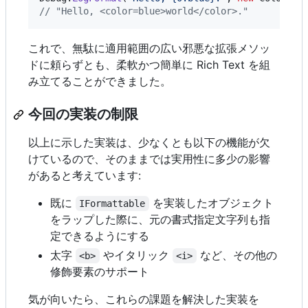
// "Hello, <color=blue>world</color>."
これで、無駄に適用範囲の広い邪悪な拡張メソッ
ドに頼らずとも、柔軟かつ簡単に Rich Text を組
み立てることができました。
今回の実装の制限
以上に示した実装は、少なくとも以下の機能が欠
けているので、そのままでは実用性に多少の影響
があると考えています:
既に
を実装したオブジェクト
IFormattable
をラップした際に、元の書式指定文字列も指
定できるようにする
太字
やイタリック
など、その他の
<b>
<i>
修飾要素のサポート
気が向いたら、これらの課題を解決した実装を