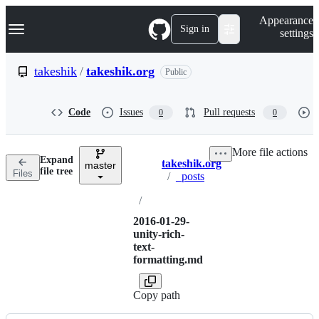
S
Navigation Menu
Appearance
k
Sign in
settings
i
p
t
takeshik
/
takeshik.org
Public
o
c
o
Code
Issues
Pull requests
0
0
n
t
e
More file actions
n
Expand
takeshik.org
t
master
Breadcrumbs
file tree
Files
/
_posts
/
2016-01-29-
unity-rich-
text-
formatting.md
Copy path