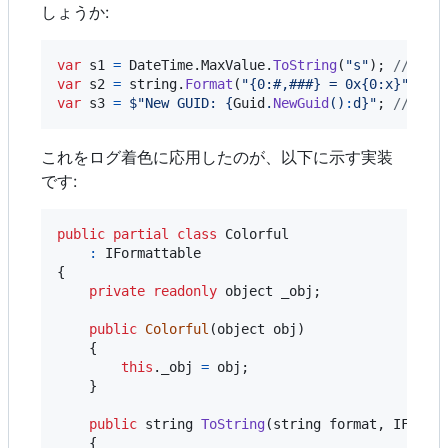
しょうか:
var
s1
=
DateTime
.
MaxValue
.
ToString
(
"s"
)
;
// "99
var
s2
=
string
.
Format
(
"{0:#,###} = 0x{0:x}"
,
65
var
s3
=
$
"New GUID: 
{
Guid
.
NewGuid
(
)
:
d
}
"
;
// "Ne
これをログ着色に応用したのが、以下に示す実装
です:
public
partial
class
Colorful
:
IFormattable
{
private
readonly
object
_obj
;
public
Colorful
(
object
obj
)
{
this
.
_obj
=
obj
;
}
public
string
ToString
(
string
format
,
IForma
{