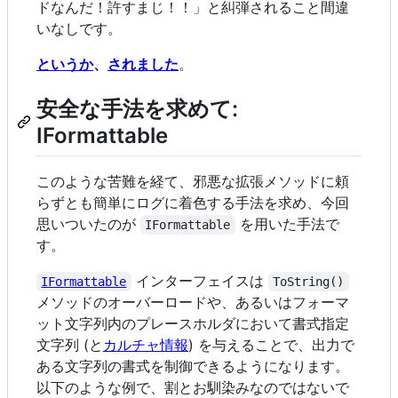
ドなんだ！許すまじ！！」と糾弾されること間違
いなしです。
というか
、
されました
。
安全な手法を求めて:
IFormattable
このような苦難を経て、邪悪な拡張メソッドに頼
らずとも簡単にログに着色する手法を求め、今回
思いついたのが
を用いた手法で
IFormattable
す。
インターフェイスは
IFormattable
ToString()
メソッドのオーバーロードや、あるいはフォーマ
ット文字列内のプレースホルダにおいて書式指定
文字列 (と
カルチャ情報
) を与えることで、出力で
ある文字列の書式を制御できるようになります。
以下のような例で、割とお馴染みなのではないで