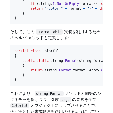
if
(
string
.
IsNullOrEmpty
(
format
)
)
return
return
"<color="
+
format
+
">"
+
this
.
_
}
}
そして、この
実装を利用するため
IFormattable
のヘルパ メソッドも定義します:
partial
class
Colorful
{
public
static
string
Format
(
string
format
,
p
{
return
string
.
Format
(
format
,
Array
.
Conve
}
}
これにより、
メソッドと同等のシ
string.Format
グネチャを保ちつつ、引数
の要素を全て
args
オブジェクトにラップさせることで、
Colorful
今回実装した書式処理を適用させるようにしてい