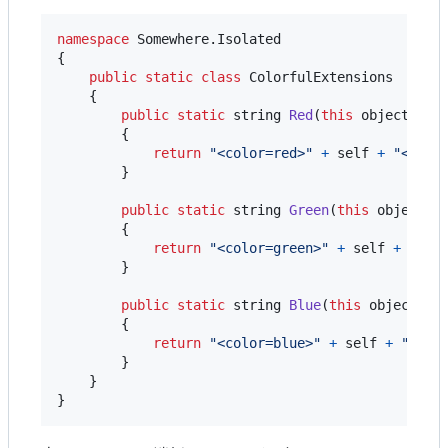
namespace
Somewhere
.
Isolated
{
public
static
class
ColorfulExtensions
{
public
static
string
Red
(
this
object
sel
{
return
"<color=red>"
+
self
+
"</col
}
public
static
string
Green
(
this
object
s
{
return
"<color=green>"
+
self
+
"</c
}
public
static
string
Blue
(
this
object
se
{
return
"<color=blue>"
+
self
+
"</co
}
}
}