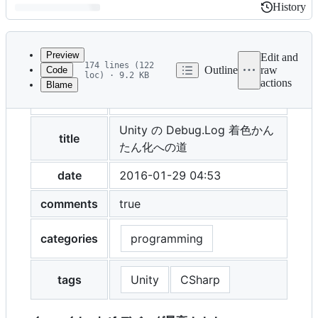
History
History
Latest
commit
Preview
Edit and
174 lines (122
Outline
raw
Code
loc) · 9.2 KB
actions
Blame
File
layout
post
metadata
and
Unity の Debug.Log 着色かん
title
たん化への道
controls
date
2016-01-29 04:53
comments
true
categories
programming
tags
Unity
CSharp