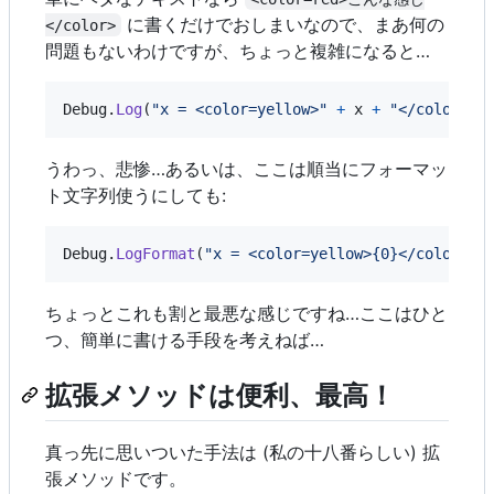
に書くだけでおしまいなので、まあ何の
</color>
問題もないわけですが、ちょっと複雑になると…
Debug
.
Log
(
"x = <color=yellow>"
+
x
+
"</color>, 
うわっ、悲惨…あるいは、ここは順当にフォーマッ
ト文字列使うにしても:
Debug
.
LogFormat
(
"x = <color=yellow>{0}</color>, 
ちょっとこれも割と最悪な感じですね…ここはひと
つ、簡単に書ける手段を考えねば…
拡張メソッドは便利、最高！
真っ先に思いついた手法は (私の十八番らしい) 拡
張メソッドです。