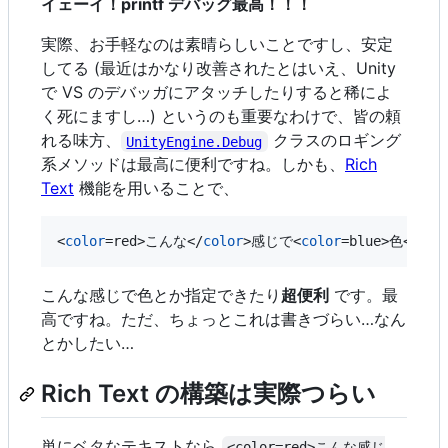
イェーイ！printf デバッグ最高！！！
実際、お手軽なのは素晴らしいことですし、安定
してる (最近はかなり改善されたとはいえ、Unity
で VS のデバッガにアタッチしたりすると稀によ
く死にますし…) というのも重要なわけで、皆の頼
れる味方、
クラスのロギング
UnityEngine.Debug
系メソッドは最高に便利ですね。しかも、
Rich
Text
機能を用いることで、
<
color
=red
>
こんな
</
color
>
感じで
<
color
=blue
>
色
</
col
こんな
感じで
色
とか
指定
できたり
超便利
です。最
高ですね。ただ、ちょっとこれは書きづらい…なん
とかしたい…
Rich Text の構築は実際つらい
単にベタなテキストなら
<color=red>こんな感じ