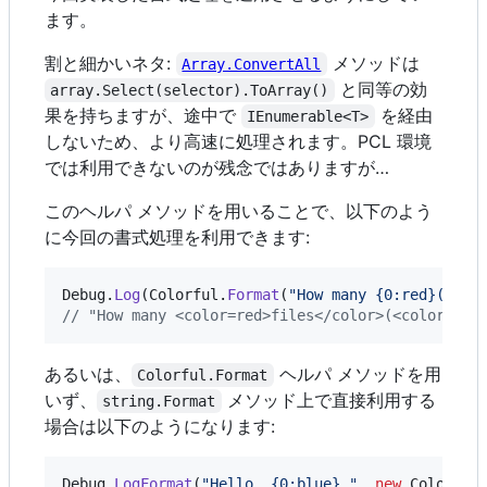
ます。
割と細かいネタ:
メソッドは
Array.ConvertAll
と同等の効
array.Select(selector).ToArray()
果を持ちますが、途中で
を経由
IEnumerable<T>
しないため、より高速に処理されます。PCL 環境
では利用できないのが残念ではありますが…
このヘルパ メソッドを用いることで、以下のよう
に今回の書式処理を利用できます:
Debug
.
Log
(
Colorful
.
Format
(
"How many {0:red}({1:g
// "How many <color=red>files</color>(<color=gre
あるいは、
ヘルパ メソッドを用
Colorful.Format
いず、
メソッド上で直接利用する
string.Format
場合は以下のようになります:
Debug
.
LogFormat
(
"Hello, {0:blue}."
,
new
Colorful