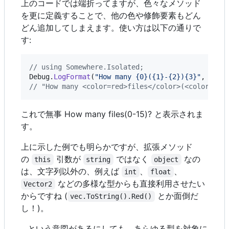
上のコードでは端折ってますが、色々なメソッド
を更に定義することで、他の色や修飾要素もどん
どん追加してしまえます。使い方は以下の通りで
す:
// using Somewhere.Isolated;
Debug
.
LogFormat
(
"How many {0}({1}-{2}){3}"
,
"fil
// "How many <color=red>files</color>(<color=gre
これで無事 How many
files
(
0
-
15
)? と表示されま
す。
上に示した例でも明らかですが、拡張メソッド
の
引数が
ではなく
なの
this
string
object
は、文字列以外の、例えば
、
、
int
float
などの多様な型からも直接利用させたい
Vector2
からですね (
とか面倒だ
vec.ToString().Red()
し！)。
…という意図があるにしても、あらゆる型を対象に