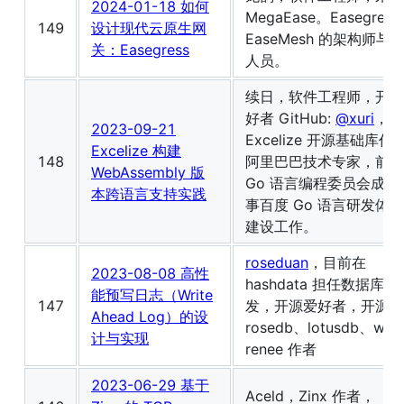
2024-01-18 如何
MegaEase。Easegress
149
设计现代云原生网
EaseMesh 的架构师与
关：Easegress
人员。
续日，软件工程师，开源
好者 GitHub:
@xuri
，
2023-09-21
Excelize 开源基础库作
Excelize 构建
148
阿里巴巴技术专家，前百
WebAssembly 版
Go 语言编程委员会成员
本跨语言支持实践
事百度 Go 语言研发体
建设工作。
roseduan
，目前在
2023-08-08 高性
hashdata 担任数据库
能预写日志（Write
147
发，开源爱好者，开源项
Ahead Log）的设
rosedb、lotusdb、wal
计与实现
renee 作者
2023-06-29 基于
Aceld，Zinx 作者，《