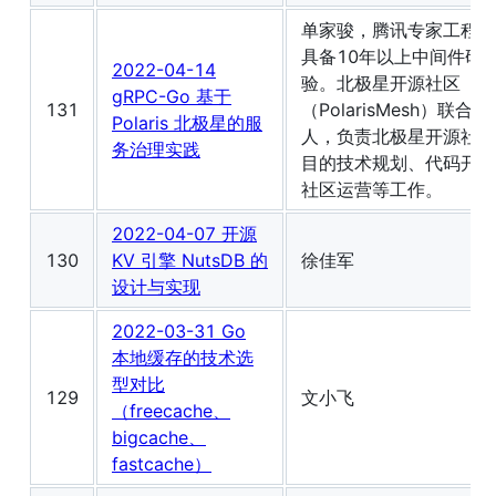
单家骏，腾讯专家工程师
具备10年以上中间件研
2022-04-14
验。北极星开源社区
gRPC-Go 基于
131
（PolarisMesh）联合发
Polaris 北极星的服
人，负责北极星开源社区
务治理实践
目的技术规划、代码开发
社区运营等工作。
2022-04-07 开源
130
KV 引擎 NutsDB 的
徐佳军
设计与实现
2022-03-31 Go
本地缓存的技术选
型对比
129
文小飞
（freecache、
bigcache、
fastcache）