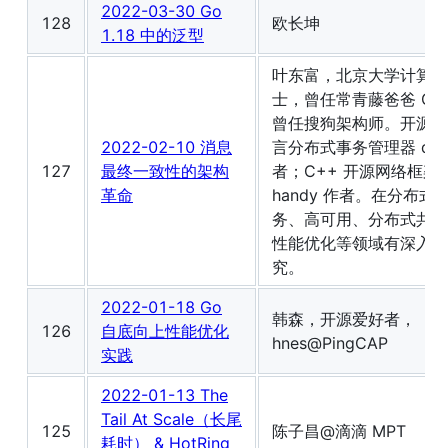
2022-03-30 Go
128
欧长坤
1.18 中的泛型
叶东富，北京大学计算机
士，曾任常青藤爸爸 CT
曾任搜狗架构师。开源跨
2022-02-10 消息
言分布式事务管理器 dtm
127
最终一致性的架构
者；C++ 开源网络框架
革命
handy 作者。在分布式
务、高可用、分布式共识
性能优化等领域有深入研
究。
2022-01-18 Go
韩森，开源爱好者，
126
自底向上性能优化
hnes@PingCAP
实践
2022-01-13 The
Tail At Scale（长尾
125
陈子昌@滴滴 MPT
耗时） & HotRing