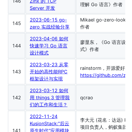
146
Zinx 的 TCP
理解 Go 语言》作者
Server 开发
2023-06-15 go-
Mikael go-zero-looklo
145
zero 实战经验分享
作者
2023-04-06 如何
廖显东，《Go 语言设计
144
快速学习 Go 语言
式》作者
设计模式
2023-03-23 从零
rainstorm，开源爱好者
143
开始的高性能RPC
https://github.com/zb
框架设计与实现
2023-03-12 如何
142
用 things 3 管理我
qcrao
们的工作和生活？
2022-11-24
李大元 (花名：达远) Kus
KusionStack:"后云
项目负责人，蚂蚁集团 Pa
141
原生时代"应用模块