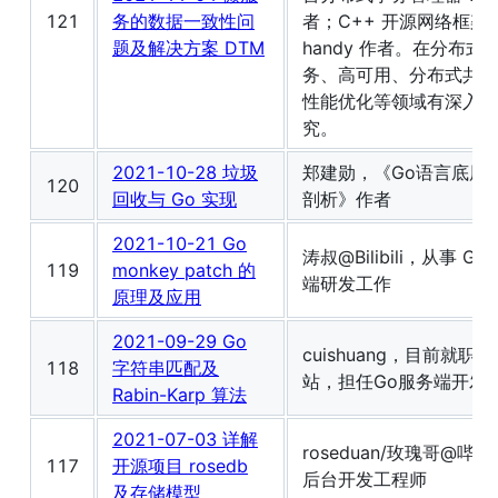
121
务的数据一致性问
者；C++ 开源网络框架
题及解决方案 DTM
handy 作者。在分布式
务、高可用、分布式共识
性能优化等领域有深入研
究。
2021-10-28 垃圾
郑建勋，《Go语言底层
120
回收与 Go 实现
剖析》作者
2021-10-21 Go
涛叔@Bilibili，从事 Go
119
monkey patch 的
端研发工作
原理及应用
2021-09-29 Go
cuishuang，目前就职于
118
字符串匹配及
站，担任Go服务端开发
Rabin-Karp 算法
2021-07-03 详解
roseduan/玫瑰哥@哔
117
开源项目 rosedb
后台开发工程师
及存储模型