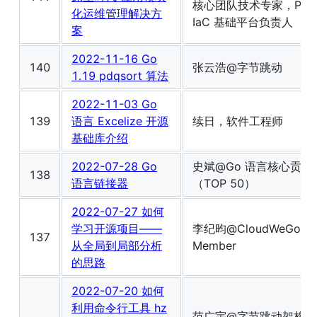
核心团队技术专家，Paa
化运维管理解决方
IaC 基础平台负责人
案
2022-11-16 Go
140
张云浩@字节跳动
1.19 pdqsort 算法
2022-11-03 Go
139
语言 Excelize 开源
续日，软件工程师
基础库介绍
2022-07-28 Go
史斌@Go 语言核心贡献
138
语言链接器
（TOP 50）
2022-07-27 如何
学习开源项目——
李纪昀@CloudWeGo C
137
从全局到局部分析
Member
的思路
2022-07-20 如何
利用命令行工具 hz
范广宇@字节跳动架构研