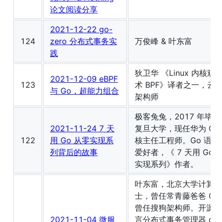
论文阅读分享
2021-12-22 go-
124
zero 分布式事务实
万俊峰 & 叶东富
践
狄卫华 《Linux 内核观
2021-12-09 eBPF
123
术 BPF》译者之一，云
与 Go，超能力组合
架构师
极客兔兔，2017 年毕业
2021-11-24 7 天
复旦大学，现任华为 OS
122
用 Go 从零实现系
核主任工程师。Go 语言
列背后的故事
爱好者，《 7 天用 Go 
实现系列》作者。
叶东富，北京大学计算机
士，曾任常青藤爸爸 CT
曾任搜狗架构师。开源跨
2021-11-04 微服
言分布式事务管理器 dtm