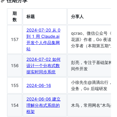
往期分享
期
标题
分享人
数
2024-07-20 从 0
qcrao。微信公众号《
到 1 用 Claude.ai
157
花源》作者，Go 夜读 4
开发个人作品集网
分享者（本期第五期^_^
站
2024-07-02 如何
彭亮，专注于基础架构和
156
设计一个分布式数
间件开发
据实时同步系统
小徐先生@滴滴出行，营
155
2024-06-16
业务，Go 后端研发
2024-06-06 建立
154
理解分布式系统的
木鸟，常用网名“木鸟杂记
框架