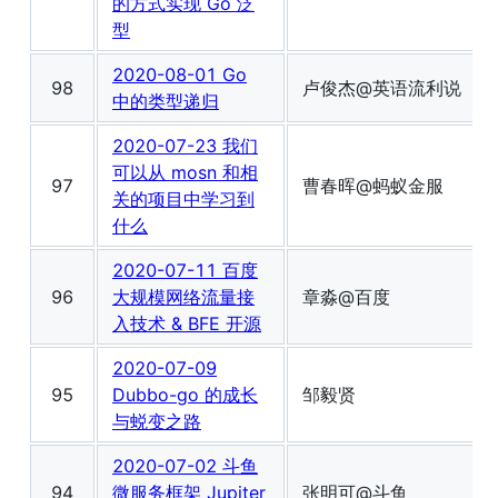
的方式实现 Go 泛
型
2020-08-01 Go
98
卢俊杰@英语流利说
中的类型递归
2020-07-23 我们
可以从 mosn 和相
97
曹春晖@蚂蚁金服
关的项目中学习到
什么
2020-07-11 百度
96
大规模网络流量接
章淼@百度
入技术 & BFE 开源
2020-07-09
95
Dubbo-go 的成长
邹毅贤
与蜕变之路
2020-07-02 斗鱼
94
微服务框架 Jupiter
张明可@斗鱼