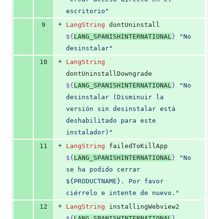
escritorio
"
+
9
LangString
 dontUninstall 
${
LANG_SPANISHINTERNATIONAL
}
"
No 
desinstalar
"
+
10
LangString
dontUninstallDowngrade 
${
LANG_SPANISHINTERNATIONAL
}
"
No 
desinstalar (Disminuir la 
versión sin desinstalar está 
deshabilitado para este 
instalador)
"
+
11
LangString
 failedToKillApp 
${
LANG_SPANISHINTERNATIONAL
}
"
No 
se ha podido cerrar 
${PRODUCTNAME}. Por favor 
ciérrelo e intente de nuevo.
"
+
12
LangString
 installingWebview2 
${
LANG_SPANISHINTERNATIONAL
}