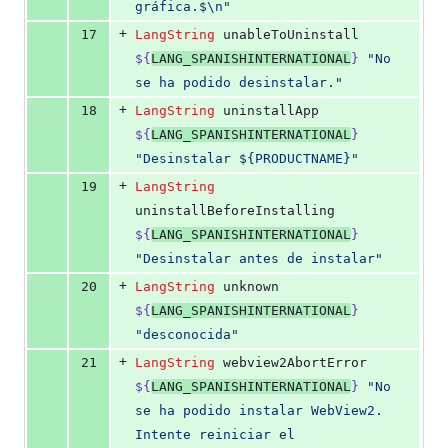
gráfica.
$\n
"
+
17
LangString
 unableToUninstall 
${
LANG_SPANISHINTERNATIONAL
}
"
No 
se ha podido desinstalar.
"
+
18
LangString
 uninstallApp 
${
LANG_SPANISHINTERNATIONAL
}
"
Desinstalar ${PRODUCTNAME}
"
+
19
LangString
uninstallBeforeInstalling 
${
LANG_SPANISHINTERNATIONAL
}
"
Desinstalar antes de instalar
"
+
20
LangString
 unknown 
${
LANG_SPANISHINTERNATIONAL
}
"
desconocida
"
+
21
LangString
 webview2AbortError 
${
LANG_SPANISHINTERNATIONAL
}
"
No 
se ha podido instalar WebView2. 
Intente reiniciar el 