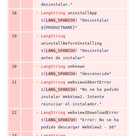
desinstalar.
"
-
18
LangString
 uninstallApp 
${
LANG_SPANISH
}
"
Desinstalar 
${PRODUCTNAME}
"
-
19
LangString
uninstallBeforeInstalling 
${
LANG_SPANISH
}
"
Desinstalar 
antes de instalar
"
-
20
LangString
 unknown 
${
LANG_SPANISH
}
"
desconocida
"
-
21
LangString
 webview2AbortError 
${
LANG_SPANISH
}
"
No se ha podido 
instalar WebView2. Intente 
reiniciar el instalador.
"
-
22
LangString
 webview2DownloadError 
${
LANG_SPANISH
}
"
Error: No se ha 
podido descargar WebView2 - $0
"
-
23
LangString