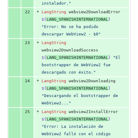
instalador.
"
+
22
LangString
 webview2DownloadError 
${
LANG_SPANISHINTERNATIONAL
}
"
Error: No se ha podido 
descargar WebView2 - $0
"
+
23
LangString
webview2DownloadSuccess 
${
LANG_SPANISHINTERNATIONAL
}
"
El 
bootstrapper de WebView2 fue 
descargado con éxito.
"
+
24
LangString
 webview2Downloading 
${
LANG_SPANISHINTERNATIONAL
}
"
Descargando el bootstrapper de 
WebView2...
"
+
25
LangString
 webview2InstallError 
${
LANG_SPANISHINTERNATIONAL
}
"
Error: La instalación de 
WebView2 falló con el código 