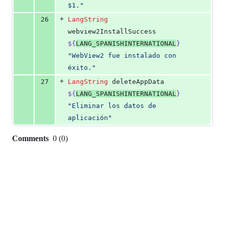
$1.
"
+
26
LangString
webview2InstallSuccess 
${
LANG_SPANISHINTERNATIONAL
}
"
WebView2 fue instalado con 
éxito.
"
+
27
LangString
 deleteAppData 
${
LANG_SPANISHINTERNATIONAL
}
"
Eliminar los datos de 
aplicación
"
Comments
0
(
0
)
0
commit
comments