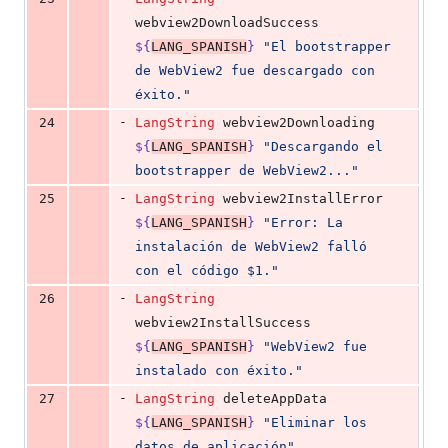
webview2DownloadSuccess 
${
LANG_SPANISH
}
"
El bootstrapper 
de WebView2 fue descargado con 
éxito.
"
-
24
LangString
 webview2Downloading 
${
LANG_SPANISH
}
"
Descargando el 
bootstrapper de WebView2...
"
-
25
LangString
 webview2InstallError 
${
LANG_SPANISH
}
"
Error: La 
instalación de WebView2 falló 
con el código $1.
"
-
26
LangString
webview2InstallSuccess 
${
LANG_SPANISH
}
"
WebView2 fue 
instalado con éxito.
"
-
27
LangString
 deleteAppData 
${
LANG_SPANISH
}
"
Eliminar los 
datos de aplicación
"