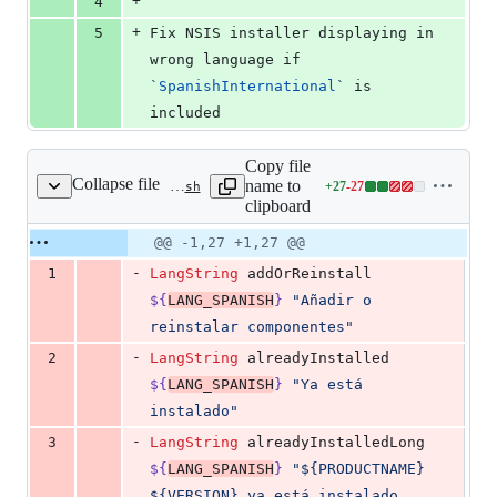
+
4
+
5
Fix NSIS installer displaying in 
wrong language if 
`
SpanishInternational
`
 is 
included
Copy file
Collapse file
name to
+
27
-
27
crates/tauri-bundler/src/bundle/windows/nsis/languages/SpanishInternational.nsh
Lines
clipboard
changed:
27
Original
Diff
@@ -1,27 +1,27 @@
Diff line
additions
file line
line
number
-
1
LangString
 addOrReinstall 
&
number
change
27
${
LANG_SPANISH
}
"
Añadir o 
deletions
reinstalar componentes
"
-
2
LangString
 alreadyInstalled 
${
LANG_SPANISH
}
"
Ya está 
instalado
"
-
3
LangString
 alreadyInstalledLong 
${
LANG_SPANISH
}
"
${PRODUCTNAME} 
${VERSION} ya está instalado. 