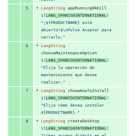
+
5
LangString
 appRunningOkKill 
${
LANG_SPANISHINTERNATIONAL
}
"
¡${PRODUCTNAME} está 
abierto!
$\n
Pulse Aceptar para 
cerrarlo.
"
+
6
LangString
chooseMaintenanceOption 
${
LANG_SPANISHINTERNATIONAL
}
"
Elija la operación de 
mantenimiento que desee 
realizar.
"
+
7
LangString
 choowHowToInstall 
${
LANG_SPANISHINTERNATIONAL
}
"
Elija cómo desea instalar 
${PRODUCTNAME}.
"
+
8
LangString
 createDesktop 
${
LANG_SPANISHINTERNATIONAL
}
"
Crear acceso directo en el 