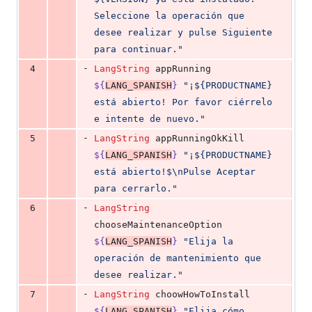
Seleccione la operación que 
desee realizar y pulse Siguiente 
para continuar.
"
-
4
LangString
 appRunning 
${
LANG_SPANISH
}
"
¡${PRODUCTNAME} 
está abierto! Por favor ciérrelo 
e intente de nuevo.
"
-
5
LangString
 appRunningOkKill 
${
LANG_SPANISH
}
"
¡${PRODUCTNAME} 
está abierto!
$\n
Pulse Aceptar 
para cerrarlo.
"
-
6
LangString
chooseMaintenanceOption 
${
LANG_SPANISH
}
"
Elija la 
operación de mantenimiento que 
desee realizar.
"
-
7
LangString
 choowHowToInstall 
${
LANG_SPANISH
}
"
Elija cómo 