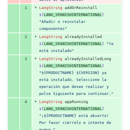
+
1
LangString
 addOrReinstall 
${
LANG_SPANISHINTERNATIONAL
}
"
Añadir o reinstalar 
componentes
"
+
2
LangString
 alreadyInstalled 
${
LANG_SPANISHINTERNATIONAL
}
"
Ya 
está instalado
"
+
3
LangString
 alreadyInstalledLong 
${
LANG_SPANISHINTERNATIONAL
}
"
${PRODUCTNAME} ${VERSION} ya 
está instalado. Seleccione la 
operación que desee realizar y 
pulse Siguiente para continuar.
"
+
4
LangString
 appRunning 
${
LANG_SPANISHINTERNATIONAL
}
"
¡${PRODUCTNAME} está abierto! 
Por favor ciérrelo e intente de 
nuevo.
"