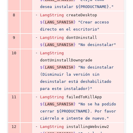
desea instalar ${PRODUCTNAME}.
"
-
8
LangString
 createDesktop 
${
LANG_SPANISH
}
"
Crear acceso 
directo en el escritorio
"
-
9
LangString
 dontUninstall 
${
LANG_SPANISH
}
"
No desinstalar
"
-
10
LangString
dontUninstallDowngrade 
${
LANG_SPANISH
}
"
No desinstalar 
(Disminuir la versión sin 
desinstalar está deshabilitado 
para este instalador)
"
-
11
LangString
 failedToKillApp 
${
LANG_SPANISH
}
"
No se ha podido 
cerrar ${PRODUCTNAME}. Por favor 
ciérrelo e intente de nuevo.
"
-
12
LangString
 installingWebview2 