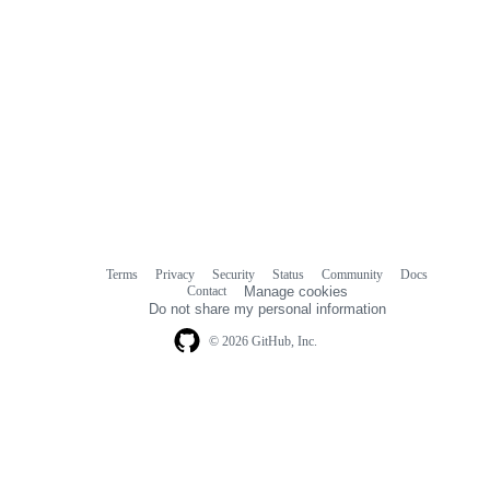
Terms
Privacy
Security
Status
Community
Docs
Footer
Footer
Contact
Manage cookies
navigation
Do not share my personal information
© 2026 GitHub, Inc.