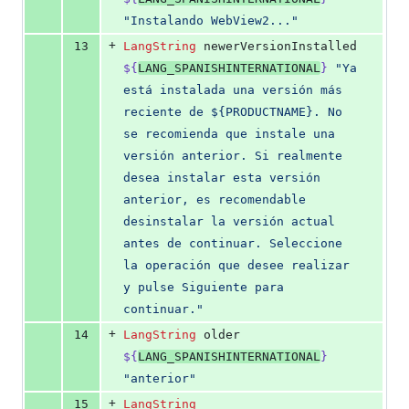
"
Instalando WebView2...
"
+
13
LangString
 newerVersionInstalled 
${
LANG_SPANISHINTERNATIONAL
}
"
Ya 
está instalada una versión más 
reciente de ${PRODUCTNAME}. No 
se recomienda que instale una 
versión anterior. Si realmente 
desea instalar esta versión 
anterior, es recomendable 
desinstalar la versión actual 
antes de continuar. Seleccione 
la operación que desee realizar 
y pulse Siguiente para 
continuar.
"
+
14
LangString
 older 
${
LANG_SPANISHINTERNATIONAL
}
"
anterior
"
+
15
LangString