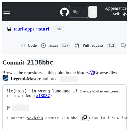
S
Navigation Menu
Appearance
k
Sign in
settings
i
p
t
tauri-apps
/
tauri
Public
o
c
o
Code
Issues
Pull requests
1.3k
152
n
t
e
Commit
2138bbc
n
t
Browse the repository at this point in the history
Browse files
Legend-Master
authored
fix(nsis): in wrong language if 
SpanishInternational
is included (
#13087
)
1 parent 
5c2b3b8
 commit 
2138bbc
Copy full SHA for