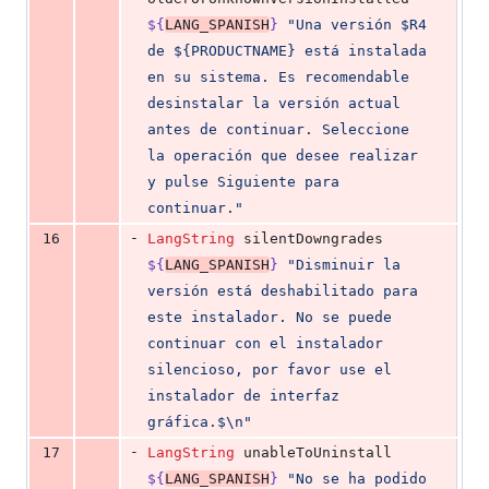
${
LANG_SPANISH
}
"
Una versión $R4 
de ${PRODUCTNAME} está instalada 
en su sistema. Es recomendable 
desinstalar la versión actual 
antes de continuar. Seleccione 
la operación que desee realizar 
y pulse Siguiente para 
continuar.
"
-
16
LangString
 silentDowngrades 
${
LANG_SPANISH
}
"
Disminuir la 
versión está deshabilitado para 
este instalador. No se puede 
continuar con el instalador 
silencioso, por favor use el 
instalador de interfaz 
gráfica.
$\n
"
-
17
LangString
 unableToUninstall 
${
LANG_SPANISH
}
"
No se ha podido 