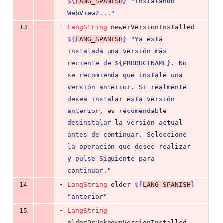
${
LANG_SPANISH
}
"
Instalando 
WebView2...
"
-
13
LangString
 newerVersionInstalled 
${
LANG_SPANISH
}
"
Ya está 
instalada una versión más 
reciente de ${PRODUCTNAME}. No 
se recomienda que instale una 
versión anterior. Si realmente 
desea instalar esta versión 
anterior, es recomendable 
desinstalar la versión actual 
antes de continuar. Seleccione 
la operación que desee realizar 
y pulse Siguiente para 
continuar.
"
-
14
LangString
 older 
${
LANG_SPANISH
}
"
anterior
"
-
15
LangString
olderOrUnknownVersionInstalled 