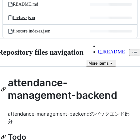
README.md
firebase.json
firestore.indexes.json
Repository files navigation
README
More
items
attendance-
management-backend
attendance-management-backendのバックエンド部
分
Todo