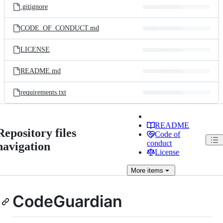
.gitignore
CODE_OF_CONDUCT.md
LICENSE
README.md
requirements.txt
README
Repository files
Code of
conduct
navigation
License
More
items
CodeGuardian