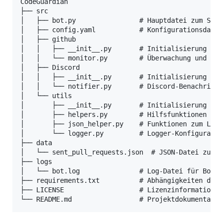
CodeGuardian

├── src

│   ├── bot.py                # Hauptdatei zum Star
│   ├── config.yaml           # Konfigurationsdatei
│   ├── github

│   │   ├── __init__.py       # Initialisierung des
│   │   └── monitor.py        # Überwachung und Ana
│   ├── Discord

│   │   ├── __init__.py       # Initialisierung des
│   │   └── notifier.py       # Discord-Benachricht
│   └── utils

│       ├── __init__.py       # Initialisierung der
│       ├── helpers.py        # Hilfsfunktionen für
│       ├── json_helper.py    # Funktionen zum Lese
│       └── logger.py         # Logger-Konfiguratio
├── data

│   └── sent_pull_requests.json  # JSON-Datei zum S
├── logs

│   └── bot.log               # Log-Datei für Bot-E
├── requirements.txt          # Abhängigkeiten des 
├── LICENSE                   # Lizenzinformationen