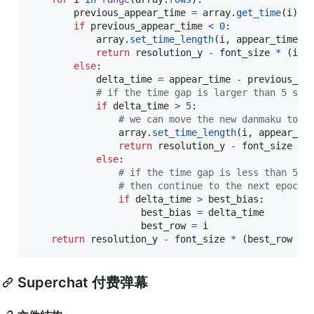
previous_appear_time
=
array
.
get_time
(
i
)

if
previous_appear_time
<
0
:

array
.
set_time_length
(
i
, 
appear_time
, 
return
resolution_y
-
font_size
*
 (
i
+
else
:

delta_time
=
appear_time
-
previous_ap
# if the time gap is larger than 5 sec
if
delta_time
>
5
:  

# we can move the new danmaku to t
array
.
set_time_length
(
i
, 
appear_ti
return
resolution_y
-
font_size
*
 
else
:

# if the time gap is less than 5 s
# then continue to the next epoch.
if
delta_time
>
best_bias
:

best_bias
=
delta_time
best_row
=
i
return
resolution_y
-
font_size
*
 (
best_row
+
Superchat 付费弹幕