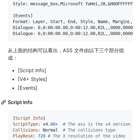
Style: message_box,Microsoft YaHei,28,&H00FFFFFF,&H
[Events]

Format: Layer, Start, End, Style, Name, MarginL, Ma
Dialogue: 0,0:00:00.00,0:00:12.00,R2L,,0000,0000,00
从上面的结构可以看出，ASS 文件由以下三个部分组
成：
[Script Info]
[V4+ Styles]
[Events]
Script Info
[
Script
Info
ScriptType
: 
v4
.
00
+
# The ass is the v4 version of
Collisions
: 
Normal
# The collisions type
PlayResX
: 
720
# The X resolution of the video