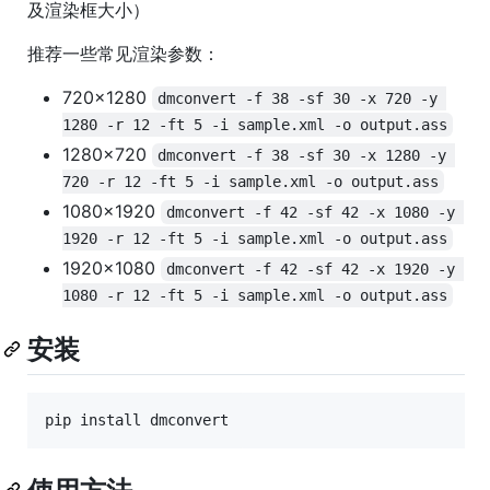
及渲染框大小）
推荐一些常见渲染参数：
720x1280
dmconvert -f 38 -sf 30 -x 720 -y 
1280 -r 12 -ft 5 -i sample.xml -o output.ass
1280x720
dmconvert -f 38 -sf 30 -x 1280 -y 
720 -r 12 -ft 5 -i sample.xml -o output.ass
1080x1920
dmconvert -f 42 -sf 42 -x 1080 -y 
1920 -r 12 -ft 5 -i sample.xml -o output.ass
1920x1080
dmconvert -f 42 -sf 42 -x 1920 -y 
1080 -r 12 -ft 5 -i sample.xml -o output.ass
安装
pip install dmconvert