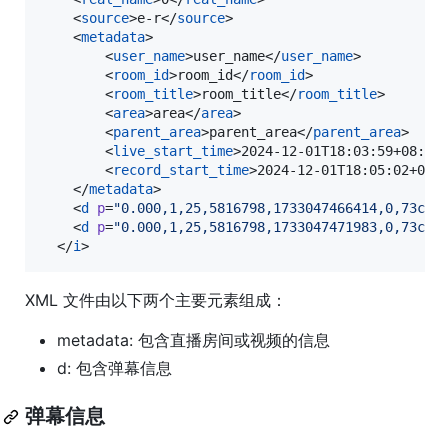
    <
source
>e-r</
source
>

    <
metadata
>

        <
user_name
>user_name</
user_name
>

        <
room_id
>room_id</
room_id
>

        <
room_title
>room_title</
room_title
>

        <
area
>area</
area
>

        <
parent_area
>parent_area</
parent_area
>

        <
live_start_time
>2024-12-01T18:03:59+08:00
        <
record_start_time
>2024-12-01T18:05:02+08:
    </
metadata
>

    <
d
p
=
"
0.000,1,25,5816798,1733047466414,0,73c9f
    <
d
p
=
"
0.000,1,25,5816798,1733047471983,0,73c9f
  </
i
>
XML 文件由以下两个主要元素组成：
metadata: 包含直播房间或视频的信息
d: 包含弹幕信息
弹幕信息