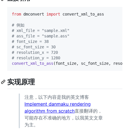
from
dmconvert
import
convert_xml_to_ass
# 例如
# xml_file = "sample.xml"
# ass_file = "sample.ass"
# font_size = 38
# sc_font_size = 30
# resolution_x = 720
# resolution_y = 1280
convert_xml_to_ass
(
font_size
, 
sc_font_size
, 
resolu
实现原理
注意，以下内容是我的英文博客
Implement danmaku rendering
algorithm from scratch
直接翻译的，
可能存在不准确的地方，以我英文文章
为主。