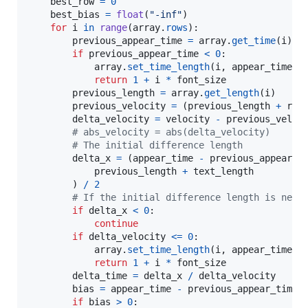
best_row
=
0
best_bias
=
float
(
"-inf"
)

for
i
in
range
(
array
.
rows
):

previous_appear_time
=
array
.
get_time
(
i
)

if
previous_appear_time
<
0
:

array
.
set_time_length
(
i
, 
appear_time
, 
return
1
+
i
*
font_size
previous_length
=
array
.
get_length
(
i
)

previous_velocity
=
 (
previous_length
+
res
delta_velocity
=
velocity
-
previous_veloc
# abs_velocity = abs(delta_velocity)
# The initial difference length
delta_x
=
 (
appear_time
-
previous_appear_t
previous_length
+
text_length
        ) 
/
2
# If the initial difference length is nega
if
delta_x
<
0
:

continue
if
delta_velocity
<=
0
:

array
.
set_time_length
(
i
, 
appear_time
, 
return
1
+
i
*
font_size
delta_time
=
delta_x
/
delta_velocity
bias
=
appear_time
-
previous_appear_time
if
bias
>
0
:
