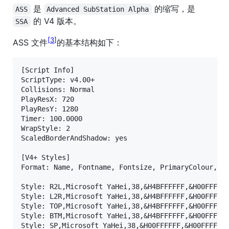
是
的缩写，是
ASS
Advanced SubStation Alpha
的 V4 版本。
SSA
3
ASS 文件
的基本结构如下：
[Script Info]

ScriptType: v4.00+

Collisions: Normal

PlayResX: 720

PlayResY: 1280

Timer: 100.0000

WrapStyle: 2

ScaledBorderAndShadow: yes

[V4+ Styles]

Format: Name, Fontname, Fontsize, PrimaryColour, Se
Style: R2L,Microsoft YaHei,38,&H4BFFFFFF,&H00FFFFFF
Style: L2R,Microsoft YaHei,38,&H4BFFFFFF,&H00FFFFFF
Style: TOP,Microsoft YaHei,38,&H4BFFFFFF,&H00FFFFFF
Style: BTM,Microsoft YaHei,38,&H4BFFFFFF,&H00FFFFFF
Style: SP,Microsoft YaHei,38,&H00FFFFFF,&H00FFFFFF,