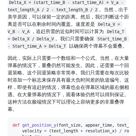
Delta_X = (start_time_B - start_time_A) × V_a - 
。当然，出于
text_length_A / 2 - text_length_B / 2
美学原因，可以保留一定的距离。然后，我们判断这个距
离是否可以在剩余时间内覆盖。速度差是
Delta_V = 
，追赶所需的近似时间可以计算为
V_B - V_A
Delta_T 
。我们只需要确保
= Delta_X / Delta_V
Start_time_B 
以确保两个弹幕不会重叠。
- Start_time_A > Delta_T
因此，实际上只需要一个数组和一个公式。当然，在大量
弹幕的情况下，重叠仍然可能发生。因此，还需要一个回
退策略。这个回退策略非常简单。我们只需要在每次比较
时添加一个标志来保存具有最大负时间差的轨道编号。这
样，即使有追赶的情况，弹幕也会在弹幕区域的最右侧相
遇。在大量弹幕的情况下，观看体验仍然可以得到保证。
这种方法在极端情况下可以理论上容纳更多的非重叠弹
幕。
def
get_position_y
(
font_size
, 
appear_time
, 
text_le
velocity
=
 (
text_length
+
resolution_x
) 
/
roll