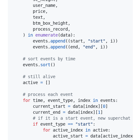
user_name
,

price
,

text
,

btm_box_height
,

process_record
,

    ) 
in
enumerate
(
data
):

events
.
append
((
start
, 
"start"
, 
i
))

events
.
append
((
end
, 
"end"
, 
i
))

# sort events by time
events
.
sort
()

# still alive
active
=
 []

# process each event
for
time
, 
event_type
, 
index
in
events
:

current_start
=
data
[
index
][
0
]

current_end
=
data
[
index
][
1
]

# if it is a start event, new superchat ap
if
event_type
==
"start"
:

for
active_index
in
active
:

active_start
=
data
[
active_index
][