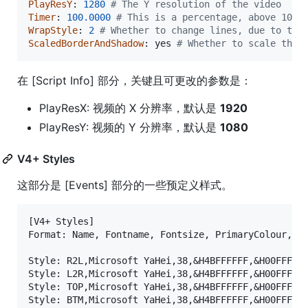
PlayResY
: 
1280
# The Y resolution of the video
Timer
: 
100.0000
# This is a percentage, above 100 
WrapStyle
: 
2
# Whether to change lines, due to the
ScaledBorderAndShadow
: 
yes
# Whether to scale the 
在 [Script Info] 部分，关键且可更改的参数是：
PlayResX: 视频的 X 分辨率，默认是
1920
PlayResY: 视频的 Y 分辨率，默认是
1080
V4+ Styles
这部分是 [Events] 部分的一些预定义样式。
[V4+ Styles]

Format: Name, Fontname, Fontsize, PrimaryColour, Se
Style: R2L,Microsoft YaHei,38,&H4BFFFFFF,&H00FFFFFF
Style: L2R,Microsoft YaHei,38,&H4BFFFFFF,&H00FFFFFF
Style: TOP,Microsoft YaHei,38,&H4BFFFFFF,&H00FFFFFF
Style: BTM,Microsoft YaHei,38,&H4BFFFFFF,&H00FFFFFF