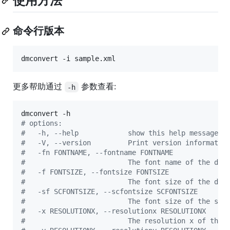
使用方法
命令行版本
dmconvert -i sample.xml
更多帮助通过
参数查看:
-h
#
 options:
#
   -h, --help            show this help message a
#
   -V, --version         Print version informatio
#
   -fn FONTNAME, --fontname FONTNAME
#
                         The font name of the dan
#
   -f FONTSIZE, --fontsize FONTSIZE
#
                         The font size of the dan
#
   -sf SCFONTSIZE, --scfontsize SCFONTSIZE
#
                         The font size of the sup
#
   -x RESOLUTIONX, --resolutionx RESOLUTIONX
#
                         The resolution x of the 