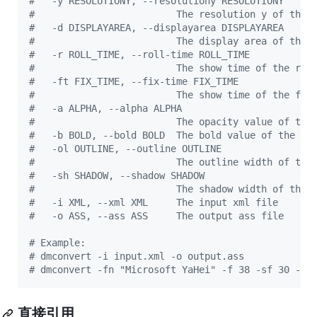
#
   -y RESOLUTIONY, --resolutiony RESOLUTIONY
#
                         The resolution y of the 
#
   -d DISPLAYAREA, --displayarea DISPLAYAREA
#
                         The display area of the 
#
   -r ROLL_TIME, --roll-time ROLL_TIME
#
                         The show time of the rol
#
   -ft FIX_TIME, --fix-time FIX_TIME
#
                         The show time of the fix
#
   -a ALPHA, --alpha ALPHA
#
                         The opacity value of the
#
   -b BOLD, --bold BOLD  The bold value of the da
#
   -ol OUTLINE, --outline OUTLINE
#
                         The outline width of the
#
   -sh SHADOW, --shadow SHADOW
#
                         The shadow width of the 
#
   -i XML, --xml XML     The input xml file
#
   -o ASS, --ass ASS     The output ass file
#
 Example:
#
 dmconvert -i input.xml -o output.ass
#
 dmconvert -fn "Microsoft YaHei" -f 38 -sf 30 -x 
直接引用