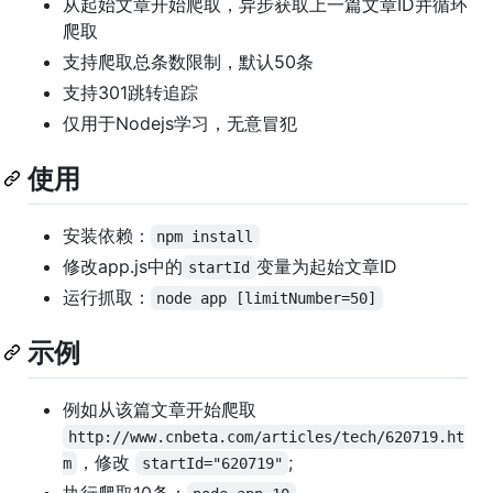
从起始文章开始爬取，异步获取上一篇文章ID并循环
爬取
支持爬取总条数限制，默认50条
支持301跳转追踪
仅用于Nodejs学习，无意冒犯
使用
安装依赖：
npm install
修改app.js中的
变量为起始文章ID
startId
运行抓取：
node app [limitNumber=50]
示例
例如从该篇文章开始爬取
http://www.cnbeta.com/articles/tech/620719.ht
，修改
;
m
startId="620719"
执行爬取10条：