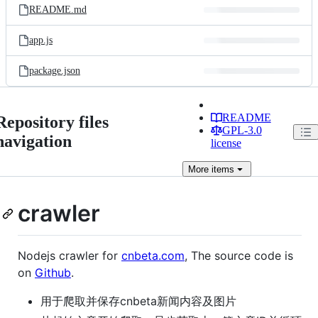
README.md
app.js
package.json
README
Repository files
GPL-3.0
navigation
license
More
items
crawler
Nodejs crawler for
cnbeta.com
, The source code is
on
Github
.
用于爬取并保存cnbeta新闻内容及图片