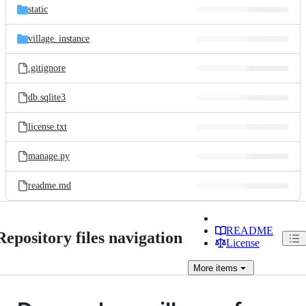
static
village_instance
.gitignore
db.sqlite3
license.txt
manage.py
readme.md
README
Repository files navigation
License
More
items