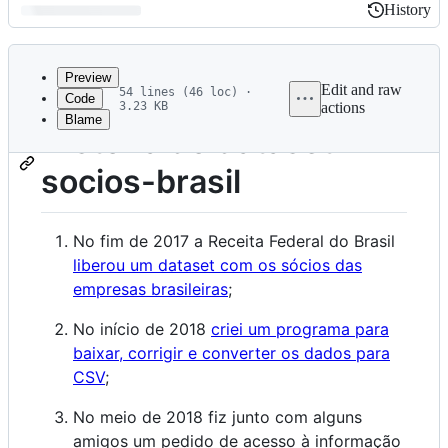
History
History
Latest
commit
Preview
Edit and raw
54 lines (46 loc) ·
Code
3.23 KB
actions
Blame
File
História do dataset
metadata
socios-brasil
and
controls
No fim de 2017 a Receita Federal do Brasil
liberou um dataset com os sócios das
empresas brasileiras
;
No início de 2018
criei um programa para
baixar, corrigir e converter os dados para
CSV
;
No meio de 2018 fiz junto com alguns
amigos um pedido de acesso à informação