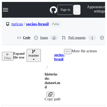
S
Navigation Menu
Appearance
k
Sign in
settings
i
p
t
turicas
/
socios-brasil
Public
o
c
o
Code
Issues
Pull requests
12
1
n
t
e
More file actions
n
Expand
socios-
t
master
Breadcrumbs
file tree
Files
brasil
/
historia-
do-
dataset.m
d
Copy path