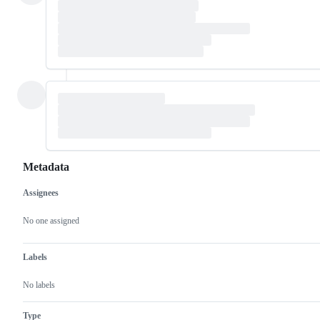
Metadata
Assignees
Metadata
Issue
actions
No one assigned
Labels
No labels
Type