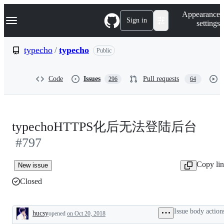
S
Navigation Menu
Appearance
k
Sign in
settings
i
p
t
typecho
/
typecho
Public
o
c
o
Code
Issues
Pull requests
296
64
n
t
e
n
t
typechoHTTPS化后无法登陆后台
#797
Copy li
New issue
Closed
Issue body action
hucsy
opened
on Oct 20, 2018
Description