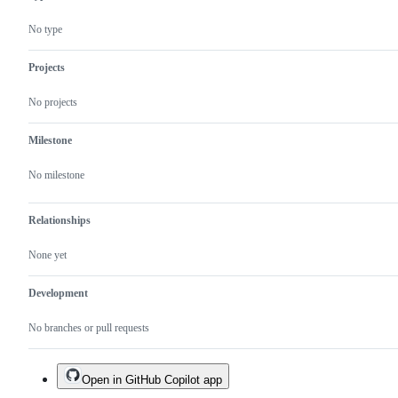
No type
Projects
No projects
Milestone
No milestone
Relationships
None yet
Development
No branches or pull requests
Open in GitHub Copilot app