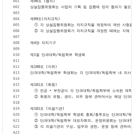
601
제98조 (협의)
602
상설집행위원회는 사업의 기획 및 집행에 있어 협의가 필요한
603
604
제99조(자치규칙)
605
  ① 각 상설집행위원회는 자치규칙을 제정하여 제반 사항을
606
  ② 각 상설집행위원회가 자치규칙을 개정한 때에는 지체 
607
608
제4장 자치기구
609
610
제1절 단과대학/독립학부 학생회
611
612
제100조 (지위)
613
단과대학/독립학부 학생회는 각 단과대학/독립학부 내 의사
614
615
제101조 (회원)
616
  ① 전공 ∙ 부전공이 각 단과대학/독립학부에 소속된 재
617
  ② 회원의 유형, 권리, 의무 등에 관하여서는 해당 단과
618
619
제102조 (의결기관)
620
  ① 단과대학/독립학부 학생회 총회/총투표는 단과대학/독
621
  ② 단과대학/독립학부 대표자회의, 운영위원회는 단과대학
622
  ③ 각 의결기관의 구성, 업무와 권한, 운영 등에 관하
623