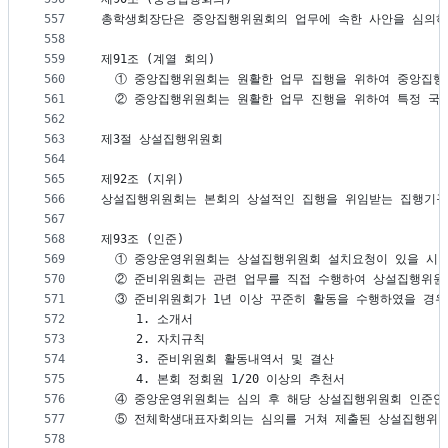
557
총학생회장단은 중앙집행위원회의 업무에 속한 사안을 심의하
558
559
제91조 (계열 회의)
560
  ① 중앙집행위원회는 원활한 업무 집행을 위하여 중앙집행
561
  ② 중앙집행위원회는 원활한 업무 진행을 위하여 특정 국
562
563
제3절 상설집행위원회
564
565
제92조 (지위)
566
상설집행위원회는 본회의 상설적인 집행을 위임받는 집행기구
567
568
제93조 (인준)
569
  ① 중앙운영위원회는 상설집행위원회 설치요청이 있을 시,
570
  ② 준비위원회는 관련 업무를 직접 수행하여 상설집행위원
571
  ③ 준비위원회가 1년 이상 꾸준히 활동을 수행하였을 경
572
     1.	소개서
573
     2.	자치규칙
574
     3.	준비위원회 활동내역서 및 결산
575
     4.	본회 정회원 1/20 이상의 추천서
576
  ④ 중앙운영위원회는 심의 후 해당 상설집행위원회 인준
577
  ⑤ 전체학생대표자회의는 심의를 거쳐 제출된 상설집행위
578