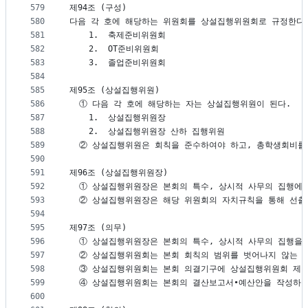
579
제94조 (구성)
580
다음 각 호에 해당하는 위원회를 상설집행위원회로 규정한다
581
    1.	축제준비위원회
582
    2.	OT준비위원회
583
    3.	졸업준비위원회
584
585
제95조 (상설집행위원)
586
  ① 다음 각 호에 해당하는 자는 상설집행위원이 된다.
587
    1.	상설집행위원장
588
    2.	상설집행위원장 산하 집행위원
589
  ② 상설집행위원은 회칙을 준수하여야 하고, 총학생회비를
590
591
제96조 (상설집행위원장)
592
  ① 상설집행위원장은 본회의 특수, 상시적 사무의 집행에
593
  ② 상설집행위원장은 해당 위원회의 자치규칙을 통해 선출
594
595
제97조 (의무)
596
  ① 상설집행위원장은 본회의 특수, 상시적 사무의 집행을
597
  ② 상설집행위원회는 본회 회칙의 범위를 벗어나지 않는 
598
  ③ 상설집행위원회는 본회 의결기구에 상설집행위원회 제반
599
  ④ 상설집행위원회는 본회의 결산보고서∙예산안을 작성하
600