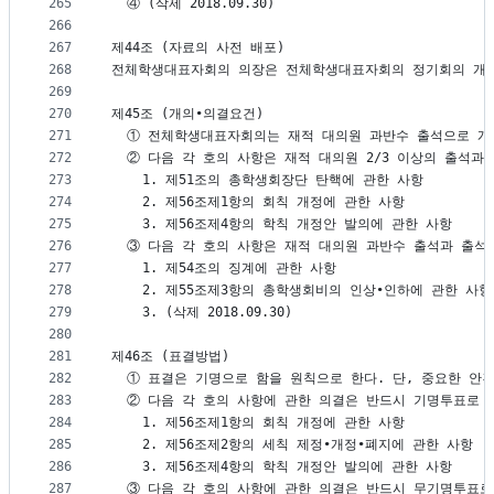
265
  ④ (삭제 2018.09.30)
266
267
제44조 (자료의 사전 배포)
268
전체학생대표자회의 의장은 전체학생대표자회의 정기회의 개의
269
270
제45조 (개의∙의결요건)
271
  ① 전체학생대표자회의는 재적 대의원 과반수 출석으로 개
272
  ② 다음 각 호의 사항은 재적 대의원 2/3 이상의 출석과
273
    1. 제51조의 총학생회장단 탄핵에 관한 사항
274
    2. 제56조제1항의 회칙 개정에 관한 사항
275
    3. 제56조제4항의 학칙 개정안 발의에 관한 사항
276
  ③ 다음 각 호의 사항은 재적 대의원 과반수 출석과 출석
277
    1. 제54조의 징계에 관한 사항
278
    2. 제55조제3항의 총학생회비의 인상∙인하에 관한 사항
279
    3. (삭제 2018.09.30)
280
281
제46조 (표결방법)
282
  ① 표결은 기명으로 함을 원칙으로 한다. 단, 중요한 
283
  ② 다음 각 호의 사항에 관한 의결은 반드시 기명투표로 
284
    1. 제56조제1항의 회칙 개정에 관한 사항
285
    2. 제56조제2항의 세칙 제정∙개정∙폐지에 관한 사항
286
    3. 제56조제4항의 학칙 개정안 발의에 관한 사항
287
  ③ 다음 각 호의 사항에 관한 의결은 반드시 무기명투표로