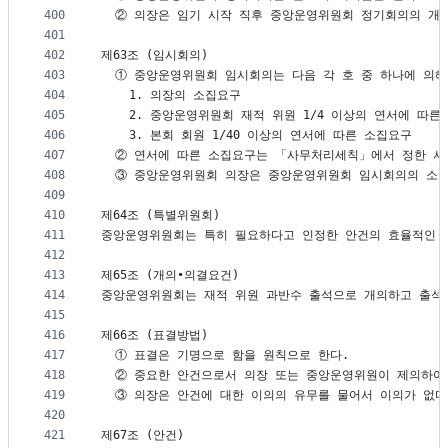
400
  ② 의장은 임기 시작 직후 중앙운영위원회 정기회의의 개
401
402
제63조 (임시회의)
403
  ① 중앙운영위원회 임시회의는 다음 각 호 중 하나에 의
404
    1. 의장의 소집요구
405
    2. 중앙운영위원회 재적 위원 1/4 이상의 연서에 따른
406
    3. 본회 회원 1/40 이상의 연서에 따른 소집요구  
407
  ② 연서에 따른 소집요구는 「사무처리세칙」에서 정한 서
408
  ③ 중앙운영위원회 의장은 중앙운영위원회 임시회의의 소집
409
410
제64조 (특별위원회)
411
중앙운영위원회는 특히 필요하다고 인정한 안건의 효율적인 
412
413
제65조 (개의∙의결요건)
414
중앙운영위원회는 재적 위원 과반수 출석으로 개의하고 출석
415
416
제66조 (표결방법)
417
  ① 표결은 기명으로 함을 원칙으로 한다.
418
  ② 중요한 안건으로서 의장 또는 중앙운영위원이 제의하여
419
  ③ 의장은 안건에 대한 이의의 유무를 물어서 이의가 없
420
421
제67조 (안건)