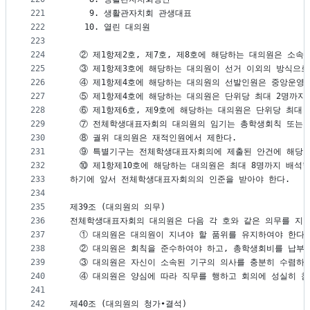
221
    9. 생활관자치회 관생대표
222
   10. 열린 대의원
223
224
  ② 제1항제2호, 제7호, 제8호에 해당하는 대의원은 소속
225
  ③ 제1항제3호에 해당하는 대의원이 선거 이외의 방식으
226
  ④ 제1항제4호에 해당하는 대의원의 선발인원은 중앙운영
227
  ⑤ 제1항제4호에 해당하는 대의원은 단위당 최대 2명까
228
  ⑥ 제1항제6호, 제9호에 해당하는 대의원은 단위당 최대
229
  ⑦ 전체학생대표자회의 대의원의 임기는 총학생회칙 또는 
230
  ⑧ 궐위 대의원은 재적인원에서 제한다.
231
  ⑨ 특별기구는 전체학생대표자회의에 제출된 안건에 해당 
232
  ⑩ 제1항제10호에 해당하는 대의원은 최대 8명까지 배석
233
하기에 앞서 전체학생대표자회의의 인준을 받아야 한다.
234
235
제39조 (대의원의 의무)
236
전체학생대표자회의 대의원은 다음 각 호와 같은 의무를 지닌
237
  ① 대의원은 대의원이 지녀야 할 품위를 유지하여야 한다.
238
  ② 대의원은 회칙을 준수하여야 하고, 총학생회비를 납부
239
  ③ 대의원은 자신이 소속된 기구의 의사를 충분히 수렴하
240
  ④ 대의원은 양심에 따라 직무를 행하고 회의에 성실히 
241
242
제40조 (대의원의 청가∙결석)