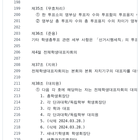
198
199
제35조 (무효처리)
200
  ① 한 투표소의 명부상 투표자 수와 투표함의 투표용지 
201
  ② 명부상 총 투표자 수와 총 투표용지 수의 차이가 명부
202
203
제36조 (준용)
204
기타 학생총투표 관련 세부 사항은 「선거시행세칙」의 투표∙
205
206
제4절 전체학생대표자회의
207
208
제37조 (지위)
209
전체학생대표자회의는 본회와 본회 자치기구의 대표자를 대의
210
211
제38조 (대의원)
212
  ① 다음 각 호에 해당하는 자는 전체학생대표자회의 대의
213
    1. 총학생회장단
214
    2. 각 단과대학/독립학부 학생회장단
215
    3. 각 학과 대표
216
    4. 각 단과대학/독립학부 대의원
217
    5. (삭제 2024.03.28.)
218
    6. (삭제 2024.03.28.)
219
    7. 새내기학생회 학생회장단
220
    8. 생활관자치회장단