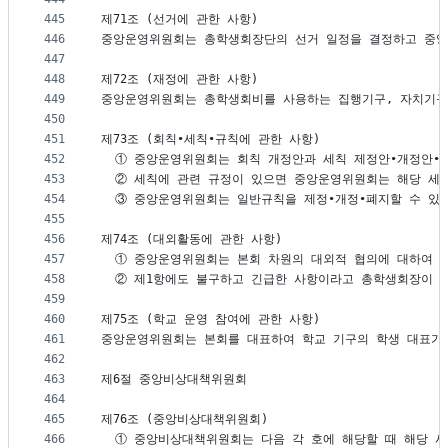
445
제71조 (선거에 관한 사항)
446
중앙운영위원회는 총학생회장단의 선거 일정을 결정하고 중앙
447
448
제72조 (재정에 관한 사항)
449
중앙운영위원회는 총학생회비를 사용하는 집행기구, 자치기구
450
451
제73조 (회칙∙세칙∙규칙에 관한 사항)
452
  ① 중앙운영위원회는 회칙 개정안과 세칙 제정안∙개정안∙
453
  ② 세칙에 관련 규정이 있으면 중앙운영위원회는 해당 세
454
  ③ 중앙운영위원회는 일반규칙을 제정∙개정∙폐지할 수 있
455
456
제74조 (대외활동에 관한 사항)
457
  ① 중앙운영위원회는 본회 차원의 대외적 협의에 대하여 
458
  ② 제1항에도 불구하고 긴급한 사항이라고 총학생회장이 
459
460
제75조 (학교 운영 참여에 관한 사항)
461
중앙운영위원회는 본회를 대표하여 학교 기구의 학생 대표가 
462
463
제6절 중앙비상대책위원회
464
465
제76조 (중앙비상대책위원회)
466
  ① 중앙비상대책위원회는 다음 각 호에 해당할 때 해당 사