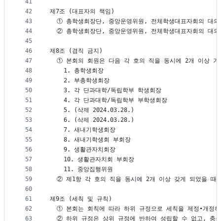
41
42
제7조 (대표자의 책임)
43
  ① 총학생회장단, 중앙운영위원, 전체학생대표자회의 대의
44
  ② 총학생회장단, 중앙운영위원, 전체학생대표자회의 대의
45
46
제8조 (겸직 금지)
47
  ① 본회의 회원은 다음 각 호의 직을 동시에 2개 이상 가
48
    1. 총학생회장
49
    2. 부총학생회장
50
    3. 각 단과대학/독립학부 학생회장
51
    4. 각 단과대학/독립학부 부학생회장
52
    5. (삭제 2024.03.28.)
53
    6. (삭제 2024.03.28.)
54
    7. 새내기학생회장
55
    8. 새내기학생회 부회장
56
    9. 생활관자치회장
57
    10. 생활관자치회 부회장
58
    11. 중앙집행위원   
59
  ② 제1항 각 호의 직을 동시에 2개 이상 갖게 되었을 
60
61
제9조 (세칙 및 규칙)
62
  ① 본회는 회칙에 따라 하위 규정으로 세칙을 제정∙개정하
63
  ② 하위 규정은 상위 규정에 반하여 성립할 수 없고, 충