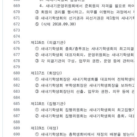
669
    4. 새내기운영위원회에서 준회원의 자격을 필요로 하여
670
  ③ 회원의 권리를 행사하고, 의무를 이행하는 과정에서 
671
  ④ 새내기학생회의 선거권과 피선거권은 제1항의 새내기학
672
  ⑤ (삭제 2018.09.30)
673
674
675
제116조 (의결기관)
676
  ① 새내기학생회 총회/총투표는 새내기학생회의 최고의결기
677
  ② 새내기학생회 대표자회의, 운영위원회는 새내기학생회
678
  ③ 각 의결기관의 구성, 업무와 권한, 운영 등에 관하
679
680
제117조 (회장단)
681
  ① 새내기학생회장은 새내기학생회를 대표하며 전체학생대
682
  ② 새내기학생회 부학생회장은 새내기학생회장을 보좌하고
683
  ③ 새내기학생회장단의 선출, 업무와 권한, 의무 등에 
684
685
제118조 (집행기관)
686
  ① 새내기학생회 집행위원회는 새내기학생회의 최고집행기
687
  ② 새내기학생회 집행위원회는 새내기학생회의 총회, 대표
688
689
제119조 (재정)
690
  ① 새내기학생회는 총학생회비에서 재정의 배분을 받는다