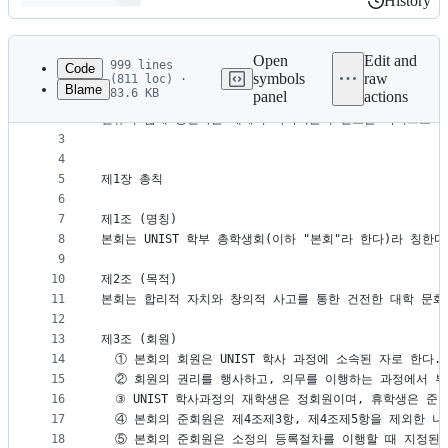
History
History
Latest
commit
Open
Edit and
999 lines
Code
symbols
raw
(811 loc) ·
Blame
83.6 KB
panel
actions
1
전문
File
2
인류의 삶에 공헌하는 세계적 과학기술의 선도를 목적으로 20
metadata
3
4
and
5
제1장 총칙
controls
6
7
제1조 (명칭)
8
본회는 UNIST 학부 총학생회(이하 "본회"라 한다)라 칭한다
9
10
제2조 (목적)
11
본회는 합리적 자치와 창의적 사고를 통한 건전한 대학 문화의
12
13
제3조 (회원)
14
  ① 본회의 회원은 UNIST 학사 과정에 소속된 자로 한다.
15
  ② 회원의 권리를 행사하고, 의무를 이행하는 과정에서 
16
  ③ UNIST 학사과정의 재학생은 정회원이며, 휴학생은 준
17
  ④ 본회의 준회원은 제4조제3항, 제4조제5항을 제외한 
18
  ⑤ 본회의 준회원은 소정의 등록절차를 이행할 때 지정된