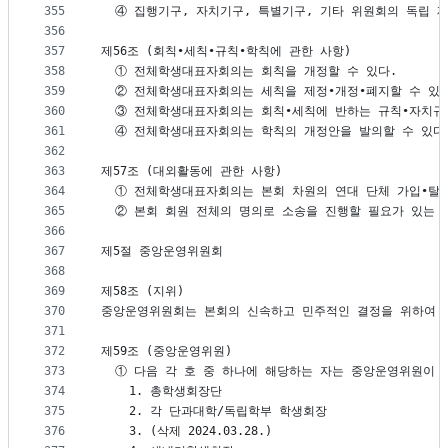
355
  ④ 집행기구, 자치기구, 특별기구, 기타 위원회의 독립
356
357
제56조 (회칙∙세칙∙규칙∙학칙에 관한 사항)
358
  ① 전체학생대표자회의는 회칙을 개정할 수 있다.
359
  ② 전체학생대표자회의는 세칙을 제정∙개정∙폐지할 수 있
360
  ③ 전체학생대표자회의는 회칙∙세칙에 반하는 규칙∙자치규
361
  ④ 전체학생대표자회의는 학칙의 개정안을 발의할 수 있다
362
363
제57조 (대외활동에 관한 사항)
364
  ① 전체학생대표자회의는 본회 차원의 연대 단체 가입∙탈
365
  ② 본회 회원 전체의 명의로 소송을 진행할 필요가 있는
366
367
제5절 중앙운영위원회
368
369
제58조 (지위)
370
중앙운영위원회는 본회의 신속하고 민주적인 결정을 위하여 
371
372
제59조 (중앙운영위원)
373
  ① 다음 각 호 중 하나에 해당하는 자는 중앙운영위원이 
374
    1. 총학생회장단
375
    2. 각 단과대학/독립학부 학생회장
376
    3. (삭제 2024.03.28.)