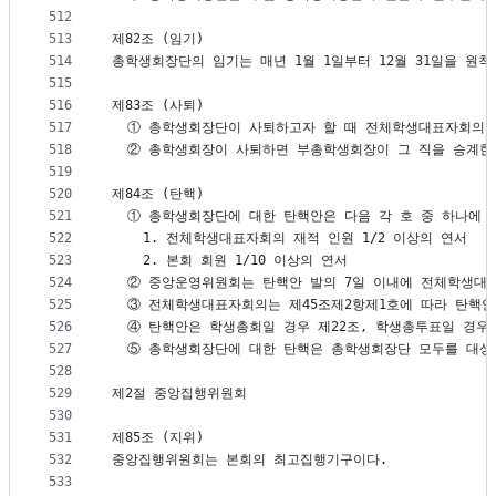
512
513
제82조 (임기)
514
총학생회장단의 임기는 매년 1월 1일부터 12월 31일을 원
515
516
제83조 (사퇴)
517
  ① 총학생회장단이 사퇴하고자 할 때 전체학생대표자회의의
518
  ② 총학생회장이 사퇴하면 부총학생회장이 그 직을 승계한
519
520
제84조 (탄핵)
521
  ① 총학생회장단에 대한 탄핵안은 다음 각 호 중 하나에 
522
    1. 전체학생대표자회의 재적 인원 1/2 이상의 연서
523
    2. 본회 회원 1/10 이상의 연서
524
  ② 중앙운영위원회는 탄핵안 발의 7일 이내에 전체학생
525
  ③ 전체학생대표자회의는 제45조제2항제1호에 따라 탄핵
526
  ④ 탄핵안은 학생총회일 경우 제22조, 학생총투표일 경우
527
  ⑤ 총학생회장단에 대한 탄핵은 총학생회장단 모두를 대상으
528
529
제2절 중앙집행위원회
530
531
제85조 (지위)
532
중앙집행위원회는 본회의 최고집행기구이다.
533