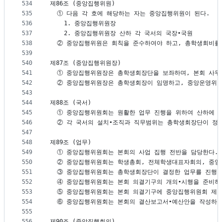
534
제86조 (중앙집행위원)
535
  ① 다음 각 호에 해당하는 자는 중앙집행위원이 된다.
536
    1. 중앙집행위원장
537
    2. 중앙집행위원장 산하 각 국서의 국장∙국원
538
  ② 중앙집행위원은 회칙을 준수하여야 하고, 총학생회비를
539
540
제87조 (중앙집행위원장)
541
  ① 중앙집행위원장은 총학생회장단을 보좌하며, 본회 사무
542
  ② 중앙집행위원장은 총학생회장이 임명하고, 중앙운영위
543
544
제88조 (국서)
545
  ① 중앙집행위원회는 원활한 업무 진행을 위하여 산하에 국
546
  ② 각 국서의 설치∙조직과 직무범위는 총학생회장단이 정
547
548
제89조 (업무)
549
  ① 중앙집행위원회는 본회의 사업 집행 전반을 담당한다.
550
  ② 중앙집행위원회는 학생총회, 전체학생대표자회의, 중
551
  ③ 중앙집행위원회는 총학생회장단이 결정한 업무를 진행한
552
  ④ 중앙집행위원회는 본회 의결기구의 개의∙시행을 준비하
553
  ⑤ 중앙집행위원회는 본회 의결기구에 중앙집행위원회 제반
554
  ⑥ 중앙집행위원회는 본회의 결산보고서∙예산안을 작성하
555
556
제90조 (중앙집행회의)