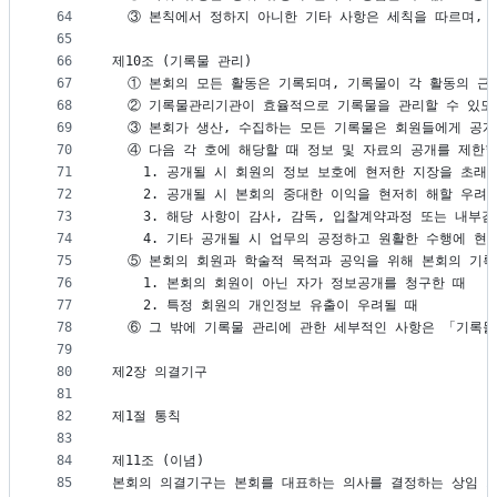
64
  ③ 본칙에서 정하지 아니한 기타 사항은 세칙을 따르며,
65
66
제10조 (기록물 관리)
67
  ① 본회의 모든 활동은 기록되며, 기록물이 각 활동의 근
68
  ② 기록물관리기관이 효율적으로 기록물을 관리할 수 있도
69
  ③ 본회가 생산, 수집하는 모든 기록물은 회원들에게 공개
70
  ④ 다음 각 호에 해당할 때 정보 및 자료의 공개를 제한할
71
    1. 공개될 시 회원의 정보 보호에 현저한 지장을 초래
72
    2. 공개될 시 본회의 중대한 이익을 현저히 해할 우
73
    3. 해당 사항이 감사, 감독, 입찰계약과정 또는 내부
74
    4. 기타 공개될 시 업무의 공정하고 원활한 수행에 
75
  ⑤ 본회의 회원과 학술적 목적과 공익을 위해 본회의 기
76
    1. 본회의 회원이 아닌 자가 정보공개를 청구한 때
77
    2. 특정 회원의 개인정보 유출이 우려될 때
78
  ⑥ 그 밖에 기록물 관리에 관한 세부적인 사항은 「기록
79
80
제2장 의결기구
81
82
제1절 통칙
83
84
제11조 (이념)
85
본회의 의결기구는 본회를 대표하는 의사를 결정하는 상임 