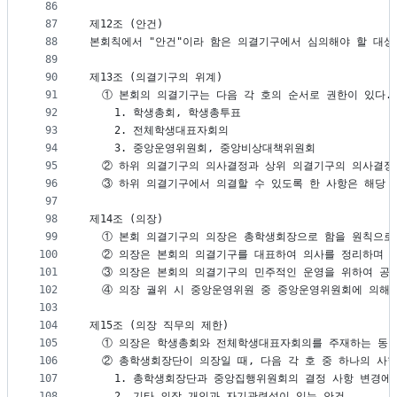
86
87
제12조 (안건)
88
본회칙에서 "안건"이라 함은 의결기구에서 심의해야 할 대상
89
90
제13조 (의결기구의 위계)
91
  ① 본회의 의결기구는 다음 각 호의 순서로 권한이 있다.
92
    1. 학생총회, 학생총투표
93
    2. 전체학생대표자회의
94
    3. 중앙운영위원회, 중앙비상대책위원회
95
  ② 하위 의결기구의 의사결정과 상위 의결기구의 의사결정
96
  ③ 하위 의결기구에서 의결할 수 있도록 한 사항은 해당
97
98
제14조 (의장)
99
  ① 본회 의결기구의 의장은 총학생회장으로 함을 원칙으로
100
  ② 의장은 본회의 의결기구를 대표하여 의사를 정리하며 
101
  ③ 의장은 본회의 의결기구의 민주적인 운영을 위하여 공
102
  ④ 의장 궐위 시 중앙운영위원 중 중앙운영위원회에 의해
103
104
제15조 (의장 직무의 제한)
105
  ① 의장은 학생총회와 전체학생대표자회의를 주재하는 동안
106
  ② 총학생회장단이 의장일 때, 다음 각 호 중 하나의 사
107
    1. 총학생회장단과 중앙집행위원회의 결정 사항 변경에
108
    2. 기타 의장 개인과 자기관련성이 있는 안건