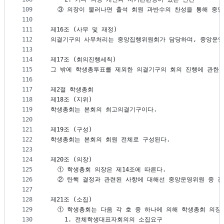
109
  ③ 의장이 물러나면 출석 회원 과반수의 찬성을 통해 중
110
111
제16조 (사무 및 재정)
112
의결기구의 사무처리는 중앙집행위원회가 담당하며, 중앙운영
113
114
제17조 (회의진행세칙)
115
그 밖에 학생총투표를 제외한 의결기구의 회의 진행에 관한
116
117
제2절 학생총회
118
제18조 (지위)
119
학생총회는 본회의 최고의결기구이다.
120
121
제19조 (구성)
122
학생총회는 본회의 회원 전체로 구성된다.
123
124
제20조 (의장)
125
  ① 학생총회 의장은 제14조에 따른다.
126
  ② 탄핵 결정과 관련된 사항에 대해선 중앙운영위원 중 
127
128
제21조 (소집)
129
  ① 학생총회는 다음 각 호 중 하나에 의해 학생총회 의장
130
    1. 전체학생대표자회의의 소집요구