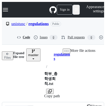
S
Navigation Menu
Appearance
k
Sign in
settings
i
p
t
unistusc
/
regulations
Public
o
c
o
Code
Issues
Pull requests
0
0
n
t
e
More file actions
n
Expand
regulation
t
master
Breadcrumbs
file tree
Files
s
/
학부_총
학생회
칙.txt
Copy path