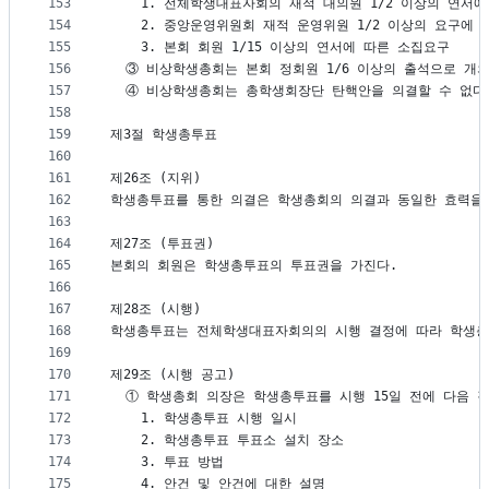
153
    1. 전체학생대표자회의 재적 대의원 1/2 이상의 연서
154
    2. 중앙운영위원회 재적 운영위원 1/2 이상의 요구에
155
    3. 본회 회원 1/15 이상의 연서에 따른 소집요구
156
  ③ 비상학생총회는 본회 정회원 1/6 이상의 출석으로 개
157
  ④ 비상학생총회는 총학생회장단 탄핵안을 의결할 수 없다
158
159
제3절 학생총투표
160
161
제26조 (지위)
162
학생총투표를 통한 의결은 학생총회의 의결과 동일한 효력을
163
164
제27조 (투표권)
165
본회의 회원은 학생총투표의 투표권을 가진다.
166
167
제28조 (시행)
168
학생총투표는 전체학생대표자회의의 시행 결정에 따라 학생총
169
170
제29조 (시행 공고)
171
  ① 학생총회 의장은 학생총투표를 시행 15일 전에 다음 
172
    1. 학생총투표 시행 일시
173
    2. 학생총투표 투표소 설치 장소
174
    3. 투표 방법
175
    4. 안건 및 안건에 대한 설명