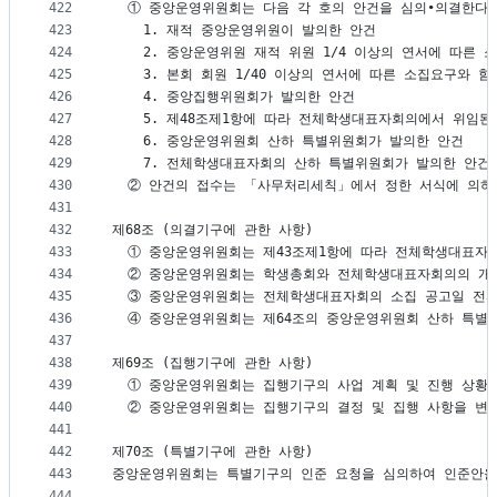
422
  ① 중앙운영위원회는 다음 각 호의 안건을 심의∙의결한다.
423
    1. 재적 중앙운영위원이 발의한 안건
424
    2. 중앙운영위원 재적 위원 1/4 이상의 연서에 따른
425
    3. 본회 회원 1/40 이상의 연서에 따른 소집요구와 
426
    4. 중앙집행위원회가 발의한 안건
427
    5. 제48조제1항에 따라 전체학생대표자회의에서 위임된
428
    6. 중앙운영위원회 산하 특별위원회가 발의한 안건
429
    7. 전체학생대표자회의 산하 특별위원회가 발의한 안건
430
  ② 안건의 접수는 「사무처리세칙」에서 정한 서식에 의하
431
432
제68조 (의결기구에 관한 사항)
433
  ① 중앙운영위원회는 제43조제1항에 따라 전체학생대표자
434
  ② 중앙운영위원회는 학생총회와 전체학생대표자회의의 개
435
  ③ 중앙운영위원회는 전체학생대표자회의 소집 공고일 전까
436
  ④ 중앙운영위원회는 제64조의 중앙운영위원회 산하 특별
437
438
제69조 (집행기구에 관한 사항)
439
  ① 중앙운영위원회는 집행기구의 사업 계획 및 진행 상황
440
  ② 중앙운영위원회는 집행기구의 결정 및 집행 사항을 변경
441
442
제70조 (특별기구에 관한 사항)
443
중앙운영위원회는 특별기구의 인준 요청을 심의하여 인준안을
444