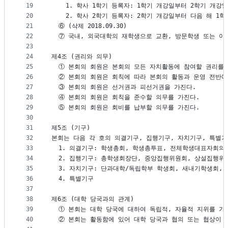
19
    1. 학사 1학기 등록자: 1학기 개강일부터 2학기 개강
20
    2. 학사 2학기 등록자: 2학기 개강일부터 다음 해 1
21
  ⑥ (삭제 2018.09.30)
22
  ⑦ 국내, 외국대학의 재학생으로 교환, 방문학생 또는 이
23
24
제4조 (권리와 의무)
25
  ① 본회의 회원은 본회의 모든 자치활동에 참여할 권리를 
26
  ② 본회의 회원은 회칙에 따라 본회의 활동과 운영 전반에
27
  ③ 본회의 회원은 선거권과 피선거권을 가진다.
28
  ④ 본회의 회원은 회칙을 준수할 의무를 가진다.
29
  ⑤ 본회의 회원은 회비를 납부할 의무를 가진다.
30
31
제5조 (기구)
32
본회는 다음 각 호의 의결기구, 집행기구, 자치기구, 특별기
33
  1. 의결기구: 학생총회, 학생총투표, 전체학생대표자회
34
  2. 집행기구: 총학생회장단, 중앙집행위원회, 상설집행위
35
  3. 자치기구: 단과대학/독립학부 학생회, 새내기학생회,
36
  4. 특별기구
37
38
제6조 (대학 당국과의 관계)
39
  ① 본회는 대학 당국에 대하여 독립적, 자율적 지위를 가
40
  ② 본회는 활동함에 있어 대학 당국과 협의 또는 협상이 