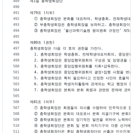
489
제1절 총학생회장단
490
491
제79조 (지위)
492
  ① 총학생회장은 본회를 대표하며, 학생총회, 전체학생대
493
  ② 부총학생회장은 총학생회장을 보좌하고, 총학생회장이
494
  ③ 총학생회장은 ‘울산과학기술원 평의원회 규정안’ 제5
495
496
제80조 (권한)
497
총학생회장은 다음 각 호의 권한을 가진다.
498
  1. 총학생회장은 학생총회, 전체학생대표자회의, 중앙운
499
  2. 총학생회장은 중앙집행위원회의 구성권 및 임명권을 가
500
  3. 총학생회장은 중앙집행위원회를 지휘∙감독한다.
501
  4. 총학생회장은 중앙집행위원회의 결정∙집행 사항을 변경
502
  5. 총학생회장은 특히 필요하다고 인정한 사안의 효율적
503
  6. 총학생회장은 학생자치활동에 관계되는 학교 행정의 문
504
  7. 총학생회장은 본회와 본회 회원과 관련된 문제에 관
505
506
제81조 (의무)
507
  ① 총학생회장은 회원들의 의사를 수렴하여 민주적으로 업
508
  ② 총학생회장은 본회의 대표로서 본회 의결기구에 본회의
509
  ③ 총학생회장은 본회의 장기적인 발전을 위하여 노력하여
510
  ④ 총학생회장단은 본회 및 본회 자치기구의 각종 선거에
511
  ⑤ 총학생회장단은 후임 총학생회장단의 선출과 인수인계가