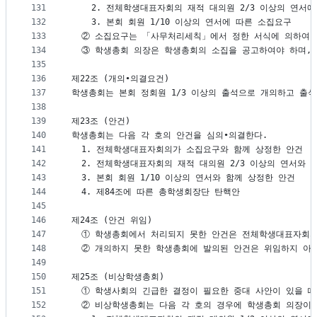
131
    2. 전체학생대표자회의 재적 대의원 2/3 이상의 연서
132
    3. 본회 회원 1/10 이상의 연서에 따른 소집요구
133
  ② 소집요구는 「사무처리세칙」에서 정한 서식에 의하여야
134
  ③ 학생총회 의장은 학생총회의 소집을 공고하여야 하며,
135
136
제22조 (개의∙의결요건)
137
학생총회는 본회 정회원 1/3 이상의 출석으로 개의하고 출
138
139
제23조 (안건)
140
학생총회는 다음 각 호의 안건을 심의∙의결한다.
141
  1. 전체학생대표자회의가 소집요구와 함께 상정한 안건
142
  2. 전체학생대표자회의 재적 대의원 2/3 이상의 연서와 
143
  3. 본회 회원 1/10 이상의 연서와 함께 상정한 안건
144
  4. 제84조에 따른 총학생회장단 탄핵안
145
146
제24조 (안건 위임)
147
  ① 학생총회에서 처리되지 못한 안건은 전체학생대표자회의
148
  ② 개의하지 못한 학생총회에 발의된 안건은 위임하지 아
149
150
제25조 (비상학생총회)
151
  ① 학생사회의 긴급한 결정이 필요한 중대 사안이 있을 
152
  ② 비상학생총회는 다음 각 호의 경우에 학생총회 의장이