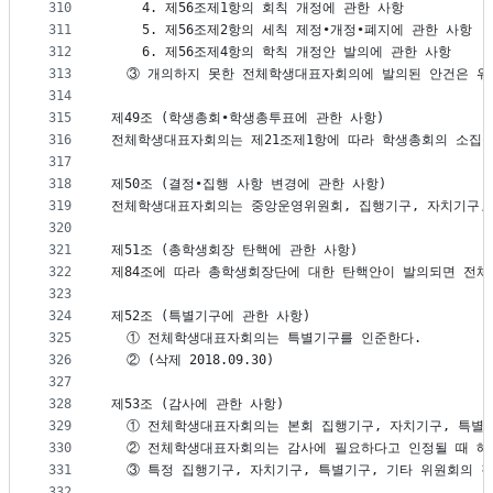
310
    4. 제56조제1항의 회칙 개정에 관한 사항
311
    5. 제56조제2항의 세칙 제정∙개정∙폐지에 관한 사항
312
    6. 제56조제4항의 학칙 개정안 발의에 관한 사항
313
  ③ 개의하지 못한 전체학생대표자회의에 발의된 안건은 위
314
315
제49조 (학생총회∙학생총투표에 관한 사항)
316
전체학생대표자회의는 제21조제1항에 따라 학생총회의 소집을 
317
318
제50조 (결정∙집행 사항 변경에 관한 사항)
319
전체학생대표자회의는 중앙운영위원회, 집행기구, 자치기구, 
320
321
제51조 (총학생회장 탄핵에 관한 사항)
322
제84조에 따라 총학생회장단에 대한 탄핵안이 발의되면 전
323
324
제52조 (특별기구에 관한 사항)
325
  ① 전체학생대표자회의는 특별기구를 인준한다.
326
  ② (삭제 2018.09.30)
327
328
제53조 (감사에 관한 사항)
329
  ① 전체학생대표자회의는 본회 집행기구, 자치기구, 특별
330
  ② 전체학생대표자회의는 감사에 필요하다고 인정될 때 해
331
  ③ 특정 집행기구, 자치기구, 특별기구, 기타 위원회의
332