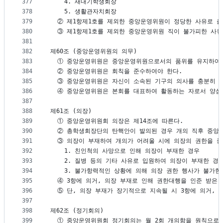
377
    4. 새내기학생회장
378
    5. 생활관자치회장
379
  ② 제1항제1호를 제외한 중앙운영위원이 정당한 사유로 
380
  ③ 제1항제1호를 제외한 중앙운영위원 직이 불가피한 사
381
382
제60조 (중앙운영위원의 의무)
383
  ① 중앙운영위원은 중앙운영위원으로서의 품위를 유지하여
384
  ② 중앙운영위원은 회칙을 준수하여야 한다.
385
  ③ 중앙운영위원은 자신이 소속된 기구의 의사를 충분히 
386
  ④ 중앙운영위원은 본회를 대표하여 활동하는 자로서 양심
387
388
제61조 (의장)
389
  ① 중앙운영위원회 의장은 제14조에 따른다.
390
  ② 총학생회장단의 탄핵안이 발의된 경우 개의 직후 중앙운
391
  ③ 의장이 부재하여 개의가 어려울 시에 의장의 권한을 
392
    1. 친인척의 사망으로 인해 의장이 부재한 경우
393
    2. 질병 등의 기타 사유로 입원하여 의장이 부재한 경
394
    3. 불가항력적인 상황에 의해 의장 권한 행사가 불가한
395
  ④ 3항에 의거, 의장 부재로 인해 권한대행을 인준 받은
396
  ⑤ 단, 의장 부재가 장기적으로 지속될 시 3항에 의거,
397
398
제62조 (정기회의)
399
  ① 중앙운영위원회 정기회의는 월 2회 개의함을 원칙으로 