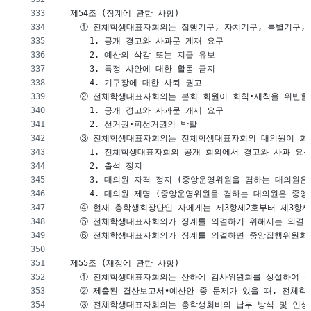
333
제54조 (징계에 관한 사항)
334
  ① 전체학생대표자회의는 집행기구, 자치기구, 특별기구, 
335
    1. 공개 경고와 사과문 게재 요구
336
    2. 예산의 삭감 또는 지급 유보
337
    3. 특정 사안에 대한 활동 금지
338
    4. 기구장에 대한 사퇴 권고
339
  ② 전체학생대표자회의는 본회 회원이 회칙∙세칙을 위반할 
340
    1. 공개 경고와 사과문 개제 요구
341
    2. 선거권∙피선거권의 박탈
342
  ③ 전체학생대표자회의는 전체학생대표자회의 대의원이 회칙∙
343
    1. 전체학생대표자회의 공개 회의에서 경고와 사과 요
344
    2. 출석 정지
345
    3. 대의원 자격 정지 (중앙운영위원을 겸하는 대의원
346
    4. 대의원 제명 (중앙운영위원을 겸하는 대의원은 중
347
  ④ 현재 총학생회장단인 자에게는 제3항제2호부터 제3항제
348
  ⑤ 전체학생대표자회의가 징계를 의결하기 위해서는 의결 
349
  ⑥ 전체학생대표자회의가 징계를 의결하면 중앙집행위원회는
350
351
제55조 (재정에 관한 사항)
352
  ① 전체학생대표자회의는 산하에 감사위원회를 상설하여 
353
  ② 제출된 결산보고서∙예산안 중 문제가 있을 때, 전체
354
  ③ 전체학생대표자회의는 총학생회비의 납부 방식 및 인상