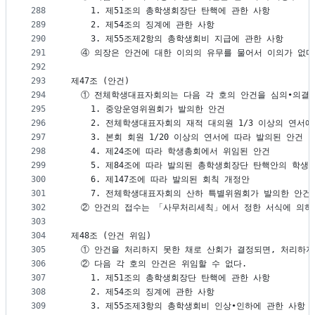
288
    1. 제51조의 총학생회장단 탄핵에 관한 사항
289
    2. 제54조의 징계에 관한 사항
290
    3. 제55조제2항의 총학생회비 지급에 관한 사항
291
  ④ 의장은 안건에 대한 이의의 유무를 물어서 이의가 없
292
293
제47조 (안건)
294
  ① 전체학생대표자회의는 다음 각 호의 안건을 심의∙의결
295
    1. 중앙운영위원회가 발의한 안건
296
    2. 전체학생대표자회의 재적 대의원 1/3 이상의 연서
297
    3. 본회 회원 1/20 이상의 연서에 따라 발의된 안건
298
    4. 제24조에 따라 학생총회에서 위임된 안건
299
    5. 제84조에 따라 발의된 총학생회장단 탄핵안의 학
300
    6. 제147조에 따라 발의된 회칙 개정안
301
    7. 전체학생대표자회의 산하 특별위원회가 발의한 안건
302
  ② 안건의 접수는 「사무처리세칙」에서 정한 서식에 의하
303
304
제48조 (안건 위임)
305
  ① 안건을 처리하지 못한 채로 산회가 결정되면, 처리하
306
  ② 다음 각 호의 안건은 위임할 수 없다.
307
    1. 제51조의 총학생회장단 탄핵에 관한 사항
308
    2. 제54조의 징계에 관한 사항
309
    3. 제55조제3항의 총학생회비 인상∙인하에 관한 사항