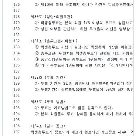
176
  ② 제1항에 따라 공고되지 아니한 안건은 학생총투표에서 
177
178
제30조 (성립∙의결요건)
179
  ① 학생총투표는 본회 회원 1/3 이상의 투표로 성립하고
180
  ② 성립 여부를 판단하기 위한 투표율의 계산은 명부상 
181
182
제31조 (총투표관리위원회)
183
  ① 학생총투표 시행이 결정되면 학생총회 의장을 위원장으
184
  ② 총투표관리위원회는 학생총투표와 관련된 제반 사항을 
185
  ③ 중앙집행위원회는 총투표관리위원회의 결정에 따라 학
186
  ④ 기타 총투표관리위원회에 관한 사항은 「선거시행세칙
187
188
제32조 (투표 기간)
189
  ① 투표 기간은 3일의 범위에서 총투표관리위원회가 정한
190
  ② 투표기간이 종료되었음에도 투표율이 50%가 넘지 않았
191
192
제33조 (투표 방법)
193
  ① 투표는 기표방법으로 함을 원칙으로 한다.
194
  ② 본회 회원들의 투표 참여를 용이하게 하기 위하여 우편
195
196
제34조 (결과 공고)
197
학생총투표가 종료되어 개표가 완료되면 개표종료 시부터 24