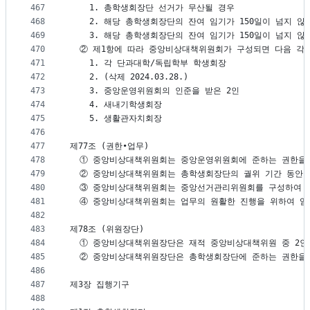
467
    1. 총학생회장단 선거가 무산될 경우
468
    2. 해당 총학생회장단의 잔여 임기가 150일이 넘지 
469
    3. 해당 총학생회장단의 잔여 임기가 150일이 넘지 
470
  ② 제1항에 따라 중앙비상대책위원회가 구성되면 다음 각
471
    1. 각 단과대학/독립학부 학생회장
472
    2. (삭제 2024.03.28.)
473
    3. 중앙운영위원회의 인준을 받은 2인
474
    4. 새내기학생회장
475
    5. 생활관자치회장
476
477
제77조 (권한∙업무)
478
  ① 중앙비상대책위원회는 중앙운영위원회에 준하는 권한을
479
  ② 중앙비상대책위원회는 총학생회장단의 궐위 기간 동안
480
  ③ 중앙비상대책위원회는 중앙선거관리위원회를 구성하여 
481
  ④ 중앙비상대책위원회는 업무의 원활한 진행을 위하여 
482
483
제78조 (위원장단) 
484
  ① 중앙비상대책위원장단은 재적 중앙비상대책위원 중 2
485
  ② 중앙비상대책위원장단은 총학생회장단에 준하는 권한을
486
487
제3장 집행기구
488