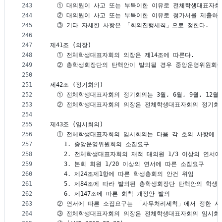
243
  ① 대의원이 사고 또는 부득이한 이유로 전체학생대표자회
244
  ② 대의원이 사고 또는 부득이한 이유로 청가서를 제출하
245
  ③ 기타 자세한 사항은 「회의진행세칙」으로 정한다.
246
247
제41조 (의장)
248
  ① 전체학생대표자회의 의장은 제14조에 따른다.
249
  ② 총학생회장단의 탄핵안이 발의될 경우 중앙운영위원회에
250
251
제42조 (정기회의)
252
  ① 전체학생대표자회의 정기회의는 3월, 6월, 9월, 1
253
  ② 전체학생대표자회의 의장은 전체학생대표자회의 정기회의
254
255
제43조 (임시회의)
256
  ① 전체학생대표자회의 임시회의는 다음 각 호의 사항에 
257
    1. 중앙운영위원회의 소집요구
258
    2. 전체학생대표자회의 재적 대의원 1/3 이상의 연서
259
    3. 본회 회원 1/20 이상의 연서에 따른 소집요구
260
    4. 제24조제1항에 따른 학생총회의 안건 위임
261
    5. 제84조에 따라 발의된 총학생회장단 탄핵안의 학
262
    6. 제147조에 따른 회칙 개정안 발의
263
  ② 연서에 따른 소집요구는 「사무처리세칙」에서 정한 서
264
  ③ 전체학생대표자회의 의장은 전체학생대표자회의 임시회의