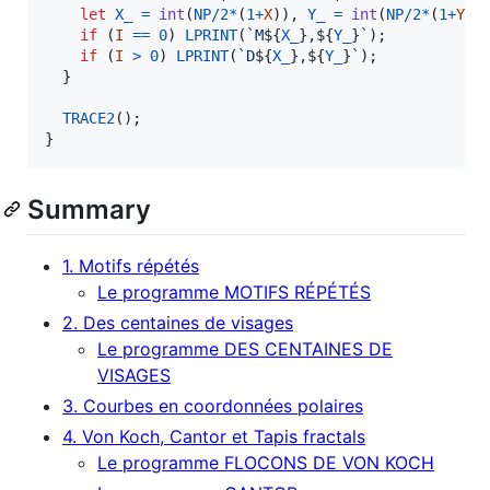
let
X_
=
int
(
NP
/
2
*
(
1
+
X
)
)
,
Y_
=
int
(
NP
/
2
*
(
1
+
Y
)
)
if
(
I
==
0
)
LPRINT
(
`M
${
X_
}
,
${
Y_
}
`
)
;
if
(
I
>
0
)
LPRINT
(
`D
${
X_
}
,
${
Y_
}
`
)
;
}
TRACE2
(
)
;
}
Summary
1. Motifs répétés
Le programme MOTIFS RÉPÉTÉS
2. Des centaines de visages
Le programme DES CENTAINES DE
VISAGES
3. Courbes en coordonnées polaires
4. Von Koch, Cantor et Tapis fractals
Le programme FLOCONS DE VON KOCH