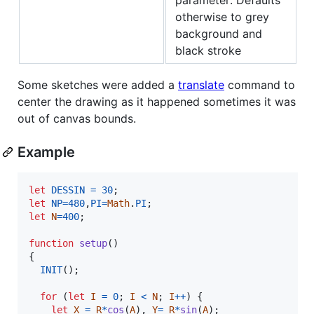
otherwise to grey
background and
black stroke
Some sketches were added a
translate
command to
center the drawing as it happened sometimes it was
out of canvas bounds.
Example
let
DESSIN
=
30
;
let
NP
=
480
,
PI
=
Math
.
PI
;
let
N
=
400
;
function
setup
(
)
{
INIT
(
)
;
for
(
let
I
=
0
;
I
<
N
;
I
++
)
{
let
X
=
R
*
cos
(
A
)
,
Y
=
R
*
sin
(
A
)
;