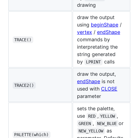
drawing
draw the output
using
beginShape
/
vertex
/
endShape
commands by
TRACE()
interpretating the
string generated
by
calls
LPRINT
draw the output,
endShape
is not
TRACE2()
used with
CLOSE
parameter
sets the palette,
use
,
,
RED
YELLOW
,
or
GREEN
NEW_BLUE
as
NEW_YELLOW
PALETTE(which)
parameter. Defaults