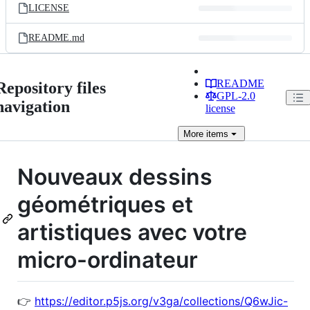
LICENSE
README.md
README
Repository files
GPL-2.0
navigation
license
More
items
Nouveaux dessins
géométriques et
artistiques avec votre
micro-ordinateur
👉
https://editor.p5js.org/v3ga/collections/Q6wJic-