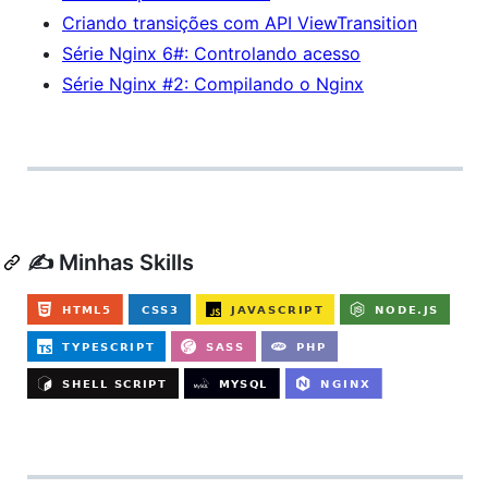
Criando transições com API ViewTransition
Série Nginx 6#: Controlando acesso
Série Nginx #2: Compilando o Nginx
✍️ Minhas Skills