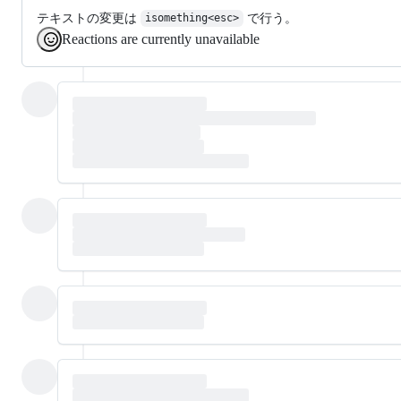
テキストの変更は
で行う。
isomething<esc>
Reactions are currently unavailable