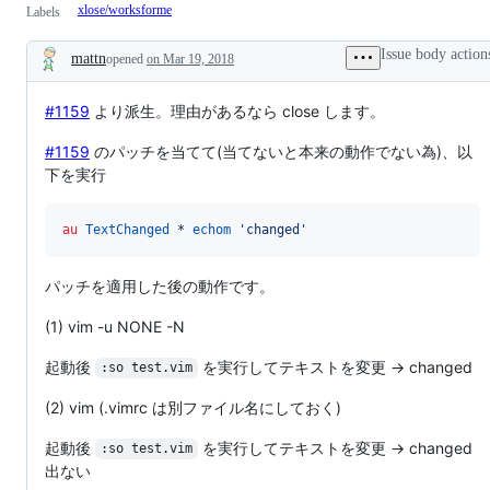
xlose/worksforme
Labels
Issue body action
mattn
opened
on Mar 19, 2018
Description
#1159
より派生。理由があるなら close します。
#1159
のパッチを当てて(当てないと本来の動作でない為)、以
下を実行
au
TextChanged
*
echom
'
changed
'
パッチを適用した後の動作です。
(1) vim -u NONE -N
起動後
を実行してテキストを変更 → changed
:so test.vim
(2) vim (.vimrc は別ファイル名にしておく)
起動後
を実行してテキストを変更 → changed
:so test.vim
出ない