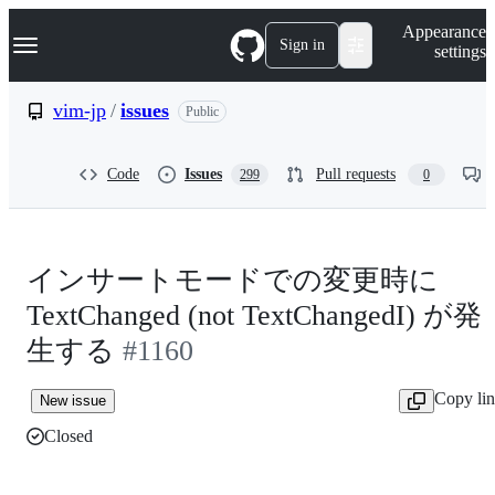
S
Navigation Menu
Appearance
k
Sign in
settings
i
p
t
vim-jp
/
issues
Public
o
c
o
Code
Issues
Pull requests
299
0
n
t
e
n
t
インサートモードでの変更時に
TextChanged (not TextChangedI) が発
生する
#1160
Copy li
New issue
Closed