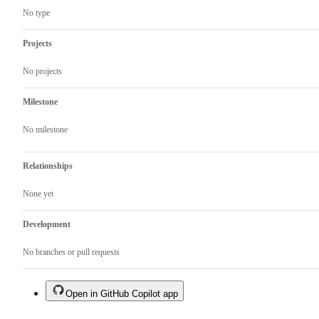
No type
Projects
No projects
Milestone
No milestone
Relationships
None yet
Development
No branches or pull requests
Open in GitHub Copilot app