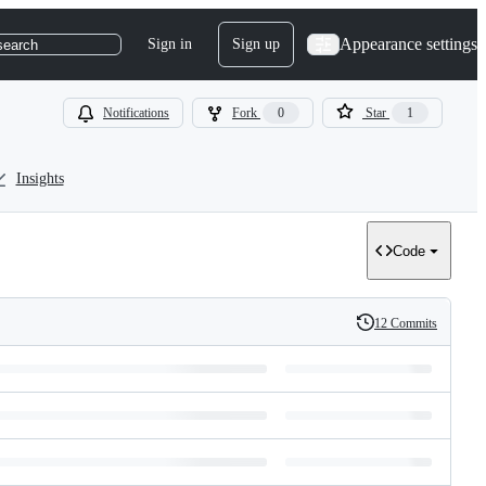
Appearance settings
Sign in
Sign up
search
Notifications
Fork
0
Star
1
Insights
Code
12 Commits
History