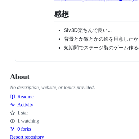
感想
Siv3D楽ちんで良い…
背景とか敵とかの絵を用意したか
短期間でステージ製のゲーム作る
About
No description, website, or topics provided.
Readme
Resources
Activity
1
star
Stars
1
watching
Watchers
0
forks
Forks
Report repository