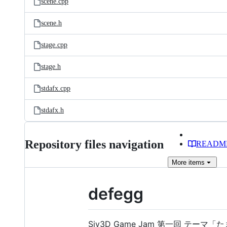
scene.cpp
scene.h
stage.cpp
stage.h
stdafx.cpp
stdafx.h
Repository files navigation
READM
More
items
defegg
Siv3D Game Jam 第一回 テー