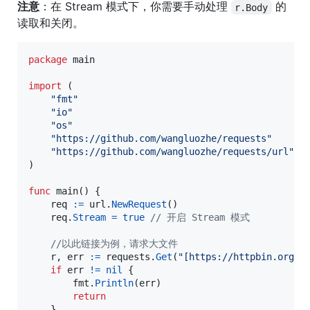
注意
：在 Stream 模式下，你需要手动处理
的
r.Body
读取和关闭。
package
 main

import
 (

"fmt"
"io"
"os"
"https://github.com/wangluozhe/requests"
"https://github.com/wangluozhe/requests/url"
)

func
main
() {

req
:=
url
.
NewRequest
()

req
.
Stream
=
true
// 开启 Stream 模式
//以此链接为例，请求大文件
r
, 
err
:=
requests
.
Get
(
"[https://httpbin.org/s
if
err
!=
nil
 {

fmt
.
Println
(
err
)

return
	}
