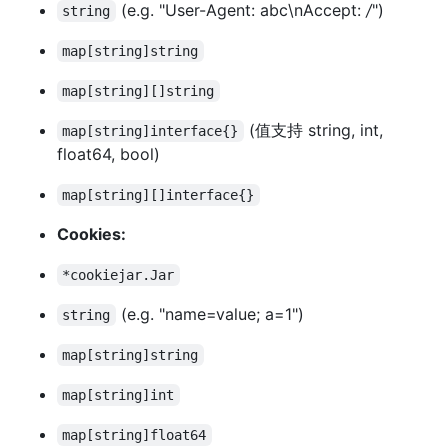
(e.g. "User-Agent: abc\nAccept:
/
")
string
map[string]string
map[string][]string
(值支持 string, int,
map[string]interface{}
float64, bool)
map[string][]interface{}
Cookies:
*cookiejar.Jar
(e.g. "name=value; a=1")
string
map[string]string
map[string]int
map[string]float64