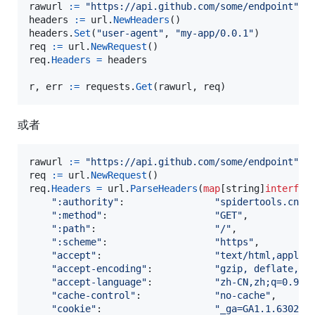
rawurl
:=
"https://api.github.com/some/endpoint"
headers
:=
url
.
NewHeaders
headers
.
Set
(
"user-agent"
, 
"my-app/0.0.1"
req
:=
url
.
NewRequest
req
.
Headers
=
headers
r
, 
err
:=
requests
.
Get
(
rawurl
, 
req
)
或者
rawurl
:=
"https://api.github.com/some/endpoint"
req
:=
url
.
NewRequest
req
.
Headers
=
url
.
ParseHeaders
(
map
[
string
]
interfac
":authority"
:                
"spidertools.cn"
,

":method"
:                   
"GET"
,

":path"
:                     
"/"
,

":scheme"
:                   
"https"
,

"accept"
:                    
"text/html,applic
"accept-encoding"
:           
"gzip, deflate, b
"accept-language"
:           
"zh-CN,zh;q=0.9"
,

"cache-control"
:             
"no-cache"
,

"cookie"
:                    
"_ga=GA1.1.630251