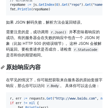
// 链式获取值
repoName
:=
js
.
GetIndex
(
0
).
Get
(
"repo"
).
Get
(
"name"
)
fmt
.
Println
(
repoName
)
如果 JSON 解码失败，解析方法会返回错误。
需要注意的是，成功调用
并
不
意味着响应的
r.Json()
成功。有的服务器会在失败的响应中包含一个 JSON 对
象（比如 HTTP 500 的错误细节）。这种 JSON 会被解
码返回。要检查请求是否成功，请检查
r.StatusCode
是否和你的期望相同。
原始响应内容
在罕见的情况下，你可能想获取来自服务器的原始套接字
响应，那么你可以访问
。 具体你可以这么做：
r.Body
r
, 
err
:=
requests
.
Get
(
"http://www.baidu.com"
, 
nil
if
err
!=
nil
 {

fmt
.
Println
(
err
)
