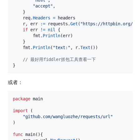
"host"
,

"accept"
,

    }

req
.
Headers
=
headers
r
, 
err
:=
requests
.
Get
(
"https://httpbin.org/ge
if
err
!=
nil
 {

fmt
.
Println
(
err
)

    }

fmt
.
Println
(
"text:"
, 
r
.
Text
())

// 最好用fiddler抓包工具查看一下
}
或者：
package
 main

import
 (

"github.com/wangluozhe/requests/url"
)

func
main
(){
