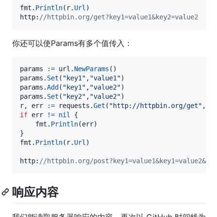
fmt
.
Println
(
r
.
Url
http
:
//httpbin.org/get?key1=value1&key2=value2
你还可以使Params有多个值传入：
params
:=
url
.
NewParams
params
.
Set
(
"key1"
,
"value1"
params
.
Add
(
"key1"
,
"value2"
params
.
Set
(
"key2"
,
"value2"
r
, 
err
:=
requests
.
Get
(
"http://httpbin.org/get"
,
&
u
if
err
!=
nil
 {

fmt
.
Println
(
err
)

fmt
.
Println
(
r
.
Url
)

http
:
//httpbin.org/post?key1=value1&key1=value2&ke
响应内容
我们能读取服务器响应的内容。再次以 GitHub 时间线为