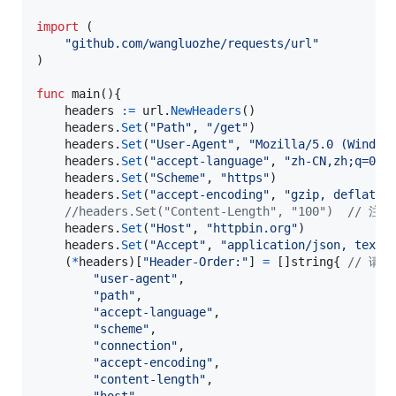
import
 (

"github.com/wangluozhe/requests/url"
)

func
main
(){

headers
:=
url
.
NewHeaders
()

headers
.
Set
(
"Path"
, 
"/get"
)

headers
.
Set
(
"User-Agent"
, 
"Mozilla/5.0 (Window
headers
.
Set
(
"accept-language"
, 
"zh-CN,zh;q=0.9
headers
.
Set
(
"Scheme"
, 
"https"
)

headers
.
Set
(
"accept-encoding"
, 
"gzip, deflate,
//headers.Se
headers
.
Set
(
"Host"
, 
"httpbin.org"
)

headers
.
Set
(
"Accept"
, 
"application/json, text/
    (
*
headers
)[
"Header-Order:"
] 
=
 []
string
{	
// 请
"user-agent"
,

"path"
,

"accept-language"
,

"scheme"
,

"connection"
,

"accept-encoding"
,

"content-length"
,
