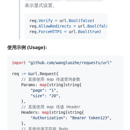
表示显式设置。
req
.
Verify
=
url
.
Bool
(
false
)        
// 显式
req
.
AllowRedirects
=
url
.
Bool
(
false
) 
// 显
req
.
ForceHTTP1
=
url
.
Bool
(
true
)      
// 显
使用示例 (Usage):
import
"github.com/wangluozhe/requests/url"
req
:=
&
url.
Request
{

// 直接使用 map 传递查询参数
Params
: 
map
[
string
]
string
{

"page"
: 
"1"
,

"size"
: 
"20"
,

    },

// 直接使用 map 传递 Header
Headers
: 
map
[
string
]
string
{

"Authorization"
: 
"Bearer token123"
,

    },

// 直接传递字符串 Body