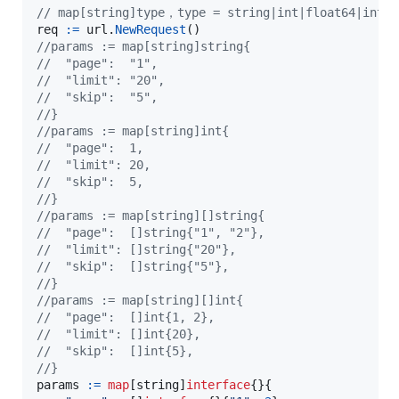
// map[string]type，type = string|int|float64|inter
req
:=
url
.
NewRequest
//params := map[string]string{
//	"page":  "1",
//	"limit": "20",
//	"skip":  "5",
//}
//params := map[string]int{
//	"page":  1,
//	"limit": 20,
//	"skip":  5,
//}
//params := map[string][]string{
//	"page":  []string{"1", "2"},
//	"limit": []string{"20"},
//	"skip":  []string{"5"},
//}
//params := map[string][]int{
//	"page":  []int{1, 2},
//	"limit": []int{20},
//	"skip":  []int{5},
//}
params
:=
map
[
string
]
interface
{}{
