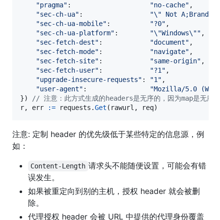
"pragma"
:                    
"no-cache"
,

"sec-ch-ua"
:                 
"
\"
 Not A;Brand
\"
"sec-ch-ua-mobile"
:          
"?0"
,

"sec-ch-ua-platform"
:        
"
\"
Windows
\"
"
,

"sec-fetch-dest"
:            
"document"
,

"sec-fetch-mode"
:            
"navigate"
,

"sec-fetch-site"
:            
"same-origin"
,

"sec-fetch-user"
:            
"?1"
,

"upgrade-insecure-requests"
: 
"1"
,

"user-agent"
:                
"Mozilla/5.0 (Win
}) 
// 注意：此方式生成的headers是无序的，因为map是无序
r
, 
err
:=
requests
.
Get
(
rawurl
, 
req
)
注意: 定制 header 的优先级低于某些特定的信息源，例
如：
请求头不能随便设置，可能会有错
Content-Length
误发生。
如果被重定向到别的主机，授权 header 就会被删
除。
代理授权 header 会被 URL 中提供的代理身份覆盖