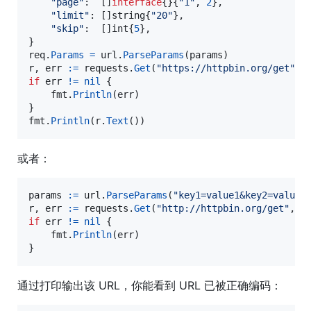
"page"
:  []
interface
{}{
"1"
, 
2
},

"limit"
: []
string
{
"20"
},

"skip"
:  []
int
{
5
},

req
.
Params
=
url
.
ParseParams
(
params
r
, 
err
:=
requests
.
Get
(
"https://httpbin.org/get"
, 
if
err
!=
nil
 {

fmt
.
Println
(
err
)

fmt
.
Println
(
r
.
Text
())
或者：
params
:=
url
.
ParseParams
(
"key1=value1&key2=value2
r
, 
err
:=
requests
.
Get
(
"http://httpbin.org/get"
,
&
u
if
err
!=
nil
 {

fmt
.
Println
(
err
)

}
通过打印输出该 URL，你能看到 URL 已被正确编码：