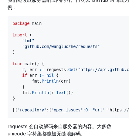
例：
package
 main

import
 (

"fmt"
"github.com/wangluozhe/requests"
)

func
main
() {

r
, 
err
:=
requests
.
Get
(
"https://api.github.com
if
err
!=
nil
 {

fmt
.
Println
(
err
)

	}

fmt
.
Println
(
r
.
Text
())

}

[{
"repository"
:{
"open_issues"
:
0
, 
"url"
:"
https
:
//gi
requests 会自动解码来自服务器的内容。大多数
unicode 字符集都能被无缝地解码。