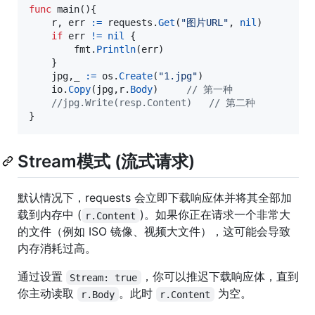
func
main
(){

r
, 
err
:=
requests
.
Get
(
"图片URL"
, 
nil
)

if
err
!=
nil
 {

fmt
.
Println
(
err
)

	}

jpg
,
_
:=
os
.
Create
(
"1.jpg"
)

io
.
Copy
(
jpg
,
r
.
Body
)		
// 第一种
//jpg.Write(resp.Content)	// 第二种
}
Stream模式 (流式请求)
默认情况下，requests 会立即下载响应体并将其全部加
载到内存中 (
)。如果你正在请求一个非常大
r.Content
的文件（例如 ISO 镜像、视频大文件），这可能会导致
内存消耗过高。
通过设置
，你可以推迟下载响应体，直到
Stream: true
你主动读取
。此时
为空。
r.Body
r.Content