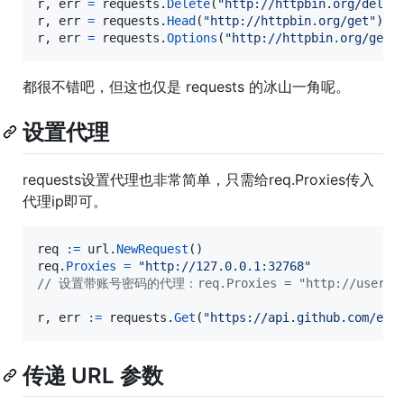
r
, 
err
=
requests
.
Delete
(
"http://httpbin.org/delet
r
, 
err
=
requests
.
Head
(
"http://httpbin.org/get"
r
, 
err
=
requests
.
Options
(
"http://httpbin.org/get"
都很不错吧，但这也仅是 requests 的冰山一角呢。
设置代理
requests设置代理也非常简单，只需给req.Proxies传入
代理ip即可。
req
:=
url
.
NewRequest
req
.
Proxies
=
"http://127.0.0.1:32768"
// 设置带账号密码的代理：req.Proxies = "http://username
r
, 
err
:=
requests
.
Get
(
"https://api.github.com/eve
传递 URL 参数