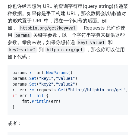
你也许经常想为 URL 的查询字符串(query string)传递某
种数据。如果你是手工构建 URL，那么数据会以键/值对
的形式置于 URL 中，跟在一个问号的后面。例
如，
。 Requests 允许你使
httpbin.org/get?key=val
用
关键字参数，以一个字符串字典来提供这些
params
参数。举例来说，如果你想传递
和
key1=value1
到
，那么你可以使用
key2=value2
httpbin.org/get
如下代码：
params
:=
url
.
NewParams
params
.
Set
(
"key1"
,
"value1"
params
.
Set
(
"key2"
,
"value2"
r
, 
err
:=
requests
.
Get
(
"http://httpbin.org/get"
,
&
u
if
err
!=
nil
 {

fmt
.
Println
(
err
)

}
或者：