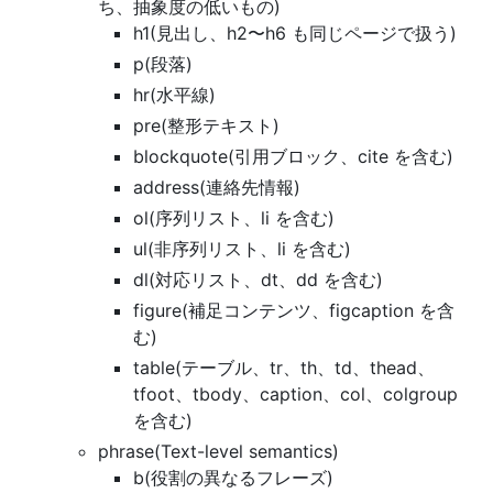
ち、抽象度の低いもの)
h1(見出し、h2〜h6 も同じページで扱う)
p(段落)
hr(水平線)
pre(整形テキスト)
blockquote(引用ブロック、cite を含む)
address(連絡先情報)
ol(序列リスト、li を含む)
ul(非序列リスト、li を含む)
dl(対応リスト、dt、dd を含む)
figure(補足コンテンツ、figcaption を含
む)
table(テーブル、tr、th、td、thead、
tfoot、tbody、caption、col、colgroup
を含む)
phrase(Text-level semantics)
b(役割の異なるフレーズ)