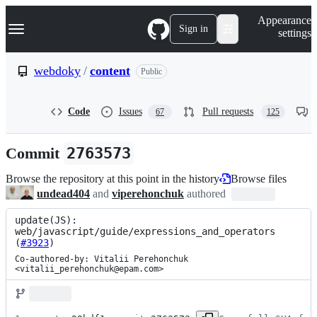
S
Navigation Menu
Appearance
k
Sign in
settings
i
p
t
webdoky
/
content
Public
o
c
o
Code
Issues
Pull requests
67
125
n
t
e
Commit
2763573
n
t
Browse the repository at this point in the history
Browse files
undead404
and
viperehonchuk
authored
update(JS): 
web/javascript/guide/expressions_and_operators 
(
#3923
)
Co-authored-by: Vitalii Perehonchuk 
<vitalii_perehonchuk@epam.com>