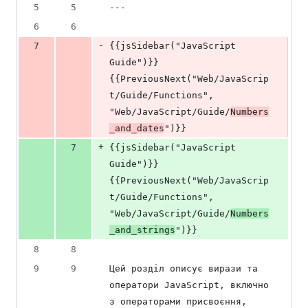
5
5
---
6
6
-
7
{{jsSidebar("JavaScript 
Guide")}} 
{{PreviousNext("Web/JavaScrip
t/Guide/Functions", 
"Web/JavaScript/Guide/
Numbers
_and_dates
")}}
+
7
{{jsSidebar("JavaScript 
Guide")}} 
{{PreviousNext("Web/JavaScrip
t/Guide/Functions", 
"Web/JavaScript/Guide/
Numbers
_and_strings
")}}
8
8
9
9
Цей розділ описує вирази та 
оператори JavaScript, включно 
з операторами присвоєння, 