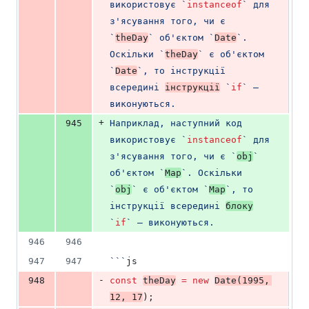
використовує 
`
instanceof
`
 для 
з'ясування того, чи є 
`
theDay
`
 об'єктом 
`
Date
`
. 
Оскільки 
`
theDay
`
 є об'єктом 
`
Date
`
, то інструкції 
всередині 
інструкції
`
if
`
 – 
виконуються.
+
945
Наприклад, наступний код 
використовує 
`
instanceof
`
 для 
з'ясування того, чи є 
`
obj
`
об'єктом 
`
Map
`
. Оскільки 
`
obj
`
 є об'єктом 
`
Map
`
, то 
інструкції всередині 
блоку
`
if
`
 – виконуються.
946
946
947
947
`
`
`
js
-
948
const
theDay
=
new
Date
(
1995
, 
12
, 
17
);