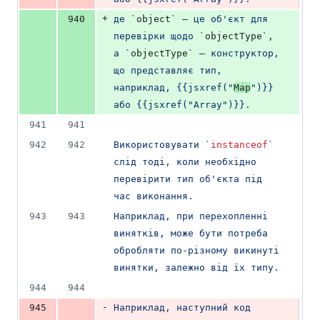
+
940
де 
`
object
`
 – це об'єкт для 
перевірки щодо 
`
objectType
`
, 
а 
`
objectType
`
 – конструктор, 
що представляє тип, 
наприклад, {{jsxref("
Map
")}} 
або {{jsxref("Array")}}.
941
941
942
942
Використовувати 
`
instanceof
`
слід тоді, коли необхідно 
перевірити тип об'єкта під 
час виконання.
943
943
Наприклад, при перехопленні 
винятків, може бути потреба 
обробляти по-різному викинуті 
винятки, залежно від їх типу.
944
944
-
945
Наприклад, наступний код 