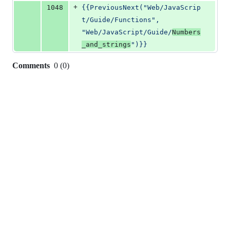
+
1048
{{PreviousNext("Web/JavaScrip
t/Guide/Functions", 
"Web/JavaScript/Guide/
Numbers
_and_strings
")}}
Comments
0
(
0
)
0
commit
comments