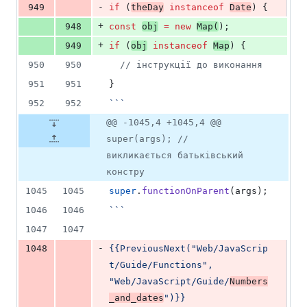
-
949
if
 (
theDay
instanceof
Date
) {
+
948
const
obj
=
new
Map
(
);
+
949
if
 (
obj
instanceof
Map
) {
950
950
//
 інструкції до виконання
951
951
}
952
952
`
`
`
@@ -1045,4 +1045,4 @@
super(args); //
викликається батьківський
констру
1045
1045
super
.
functionOnParent
(args);
1046
1046
`
`
`
1047
1047
-
1048
{{PreviousNext("Web/JavaScrip
t/Guide/Functions", 
"Web/JavaScript/Guide/
Numbers
_and_dates
")}}