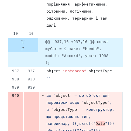
порівняння, арифметичними, 
бітовими, логічними, 
рядковими, тернарним і так 
далі.
10
10
@@ -937,16 +937,16 @@ const
myCar = { make: "Honda",
model: "Accord", year: 1998
};
937
937
object 
instanceof
 objectType
938
938
`
`
`
939
939
-
940
де 
`
object
`
 – це об'єкт для 
перевірки щодо 
`
objectType
`
, 
а 
`
objectType
`
 – конструктор, 
що представляє тип, 
наприклад, {{jsxref("
Date
")}} 
або {{jsxref("Array")}}.