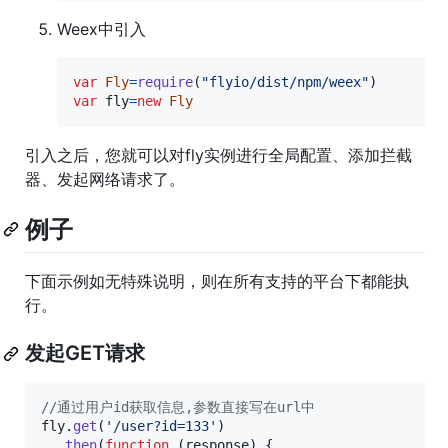
Weex中引入
var
Fly
=
require
(
"flyio/dist/npm/weex"
)
var
fly
=
new
Fly
引入之后，您就可以对fly实例进行全局配置、添加拦截
器、发起网络请求了。
例子
下面示例如无特殊说明，则在所有支持的平台下都能执
行。
发起GET请求
//通过用户id获取信息,参数直接写在url中
fly
.
get
(
'/user?id=133'
)
.
then
(
function
(
response
)
{