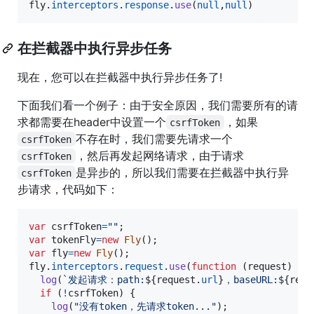
fly
.
interceptors
.
response
.
use
(
null
,
null
)
在拦截器中执行异步任务
现在，您可以在拦截器中执行异步任务了!
下面我们看一个例子：由于安全原因，我们需要所有的请
求都需要在header中设置一个
，如果
csrfToken
不存在时，我们需要先请求一个
csrfToken
，然后再发起网络请求，由于请求
csrfToken
是异步的，所以我们需要在拦截器中执行异
csrfToken
步请求，代码如下：
var
csrfToken
=
""
;
var
tokenFly
=
new
Fly
(
)
;
var
fly
=
new
Fly
(
)
;
fly
.
interceptors
.
request
.
use
(
function
(
request
)
{
log
(
`发起请求：path:
${
request
.
url
}
，baseURL:
${
requ
if
(
!
csrfToken
)
{
log
(
"没有token，先请求token..."
)
;