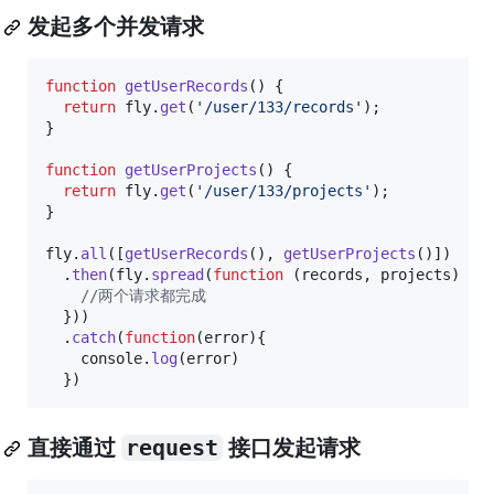
发起多个并发请求
function
getUserRecords
(
)
{
return
fly
.
get
(
'/user/133/records'
)
;
}
function
getUserProjects
(
)
{
return
fly
.
get
(
'/user/133/projects'
)
;
}
fly
.
all
(
[
getUserRecords
(
)
,
getUserProjects
(
)
]
)
.
then
(
fly
.
spread
(
function
(
records
,
projects
)
{
//两个请求都完成
}
)
)
.
catch
(
function
(
error
)
{
console
.
log
(
error
)
}
)
直接通过
request
接口发起请求