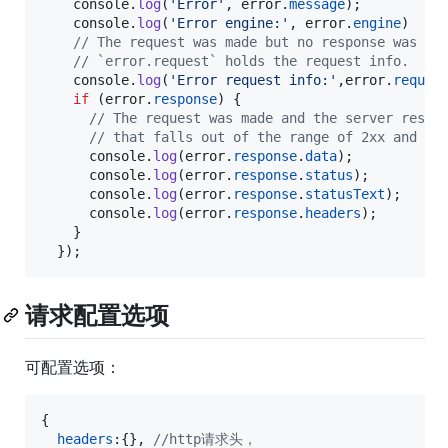
console
.
log
(
'Error'
,
error
.
message
)
;
console
.
log
(
'Error engine:'
,
error
.
engine
)
// The request was made but no response was re
// `error.request` holds the request info.
console
.
log
(
'Error request info:'
,
error
.
reques
if
(
error
.
response
)
{
// The request was made and the server respo
// that falls out of the range of 2xx and 30
console
.
log
(
error
.
response
.
data
)
;
console
.
log
(
error
.
response
.
status
)
;
console
.
log
(
error
.
response
.
statusText
)
;
console
.
log
(
error
.
response
.
headers
)
;
}
}
)
;
请求配置选项
可配置选项：
{
headers
:
{
}
,
//http请求头，