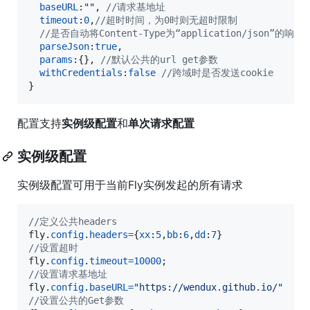
baseURL
:
""
,
//请求基地址
timeout
:
0
,
//超时时间，为0时则无超时限制
//是否自动将Content-Type为“application/json”的
parseJson
:
true
,
params
:
{
}
,
//默认公共的url get参数     
withCredentials
:
false
//跨域时是否发送cookie
}
配置支持
实例级配置
和
单次请求配置
实例级配置
实例级配置可用于当前Fly实例发起的所有请求
//定义公共headers
fly
.
config
.
headers
=
{
xx
:
5
,
bb
:
6
,
dd
:
7
}
//设置超时
fly
.
config
.
timeout
=
10000
;
//设置请求基地址
fly
.
config
.
baseURL
=
"https://wendux.github.io/"
//设置公共的Get参数