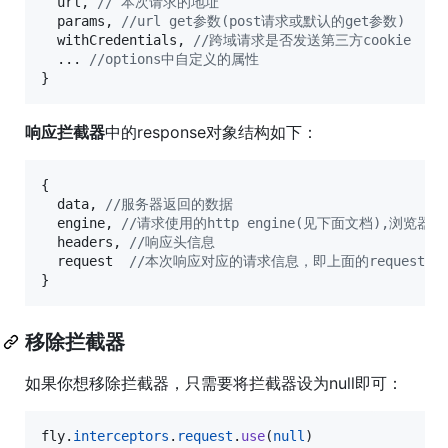
url
,
// 本次请求的地址
params
,
//url get参数(post请求或默认的get参数)    
withCredentials
,
//跨域请求是否发送第三方cookie
  ... 
//options中自定义的属性
}
响应拦截器
中的response对象结构如下：
{
data
,
//服务器返回的数据
engine
,
//请求使用的http engine(见下面文档),浏览器中为
headers
,
//响应头信息
request
//本次响应对应的请求信息，即上面的request结
}
移除拦截器
如果你想移除拦截器，只需要将拦截器设为null即可：
fly
.
interceptors
.
request
.
use
(
null
)