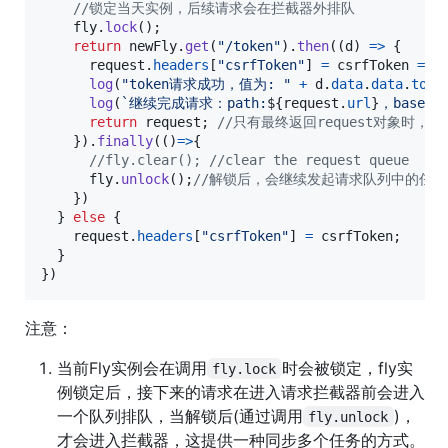
//锁定当天实例，后续请求会在拦截器外排队
fly
.
lock
(
)
;
return
newFly
.
get
(
"/token"
)
.
then
(
(
d
)
=>
{
request
.
headers
[
"csrfToken"
]
=
csrfToken
=
d
log
(
"token请求成功，值为: "
+
d
.
data
.
data
.
toke
log
(
`继续完成请求：path:
${
request
.
url
}
，baseUR
return
request
;
//只有最终返回request对象时，
}
)
.
finally
(
(
)
=>
{
//fly.clear(); //clear the request queue
fly
.
unlock
(
)
;
//解锁后，会继续发起请求队列中的任务
}
)
}
else
{
request
.
headers
[
"csrfToken"
]
=
csrfToken
;
}
}
)
注意：
当前Fly实例会在调用
时会被锁定，fly实
fly.lock
例锁定后，接下来的请求在进入请求拦截器前会进入
一个队列排队，当解锁后(通过调用
)，
fly.unlock
才会进入拦截器，这提供一种同步多个任务的方式。