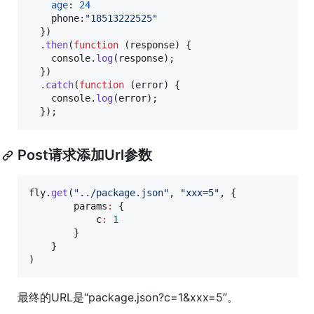
age
: 
24
phone
:
"18513222525"
}
)
.
then
(
function
(
response
)
{
console
.
log
(
response
)
;
}
)
.
catch
(
function
(
error
)
{
console
.
log
(
error
)
;
}
)
;
Post请求添加Url参数
fly.
get
(
"../package.json"
, 
"xxx=5"
, {

        params
:
 {

            c
:
1
        }

    }

)
最终的URL是“package.json?c=1&xxx=5”。