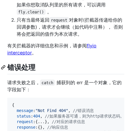
如果你想取消队列里的所有请求，可以调用
。
fly.clear()
只有当最终返回
对象时(拦截器传递给你的
request
回调参数)，请求才会继续（如代码中注释）， 否则
将会把返回的值作为本次请求。
有关拦截器的详细信息和示例，请参阅
flyio
interceptor
。
错误处理
请求失败之后，
捕获到的 err 是一个对象，它的
catch
字段如下：
{
message
:
"Not Find 404"
,
//错误消息
status
:
404
,
//如果服务器可通，则为http请求状态码。网
request
:
{
...
}
,
//对应的请求信息
response
:
{
}
,
//响应信息