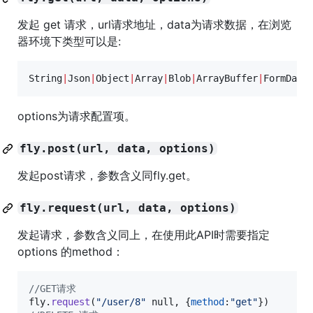
发起 get 请求，url请求地址，data为请求数据，在浏览
器环境下类型可以是:
String
|
Json
|
Object
|
Array
|
Blob
|
ArrayBuffer
|
FormData
options为请求配置项。
fly.post(url, data, options)
发起post请求，参数含义同fly.get。
fly.request(url, data, options)
发起请求，参数含义同上，在使用此API时需要指定
options 的method：
//GET请求
fly
.
request
(
"/user/8"
null
,
{
method
:
"get"
}
)