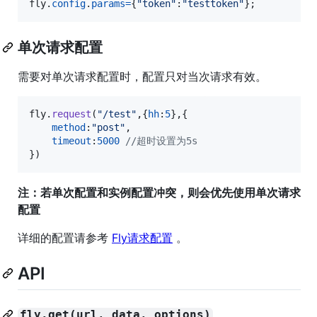
fly
.
config
.
params
=
{
"token"
:
"testtoken"
}
;
单次请求配置
需要对单次请求配置时，配置只对当次请求有效。
fly
.
request
(
"/test"
,
{
hh
:
5
}
,
{
method
:
"post"
,
timeout
:
5000
//超时设置为5s
}
)
注：若单次配置和实例配置冲突，则会优先使用单次请求
配置
详细的配置请参考
Fly请求配置
。
API
fly.get(url, data, options)