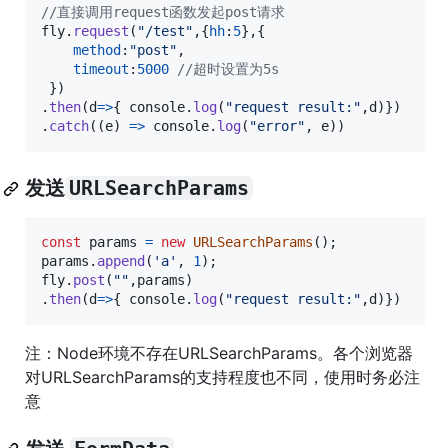
//直接调用request函数发起post请求
fly
.
request
(
"/test"
,
{
hh
:
5
}
,
{
method
:
"post"
,
timeout
:
5000
//超时设置为5s
}
)
.
then
(
d
=>
{
console
.
log
(
"request result:"
,
d
)
}
)
.
catch
(
(
e
)
=>
console
.
log
(
"error"
,
e
)
)
发送
URLSearchParams
const
params
=
new
URLSearchParams
(
)
;
params
.
append
(
'a'
,
1
)
;
fly
.
post
(
""
,
params
)
.
then
(
d
=>
{
console
.
log
(
"request result:"
,
d
)
}
)
注：Node环境不存在URLSearchParams。各个浏览器
对URLSearchParams的支持程度也不同，使用时务必注
意