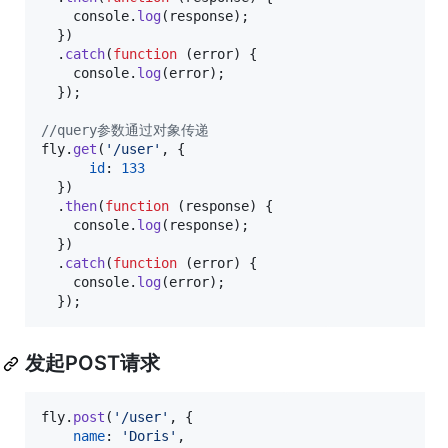
console
.
log
(
response
)
;
}
)
.
catch
(
function
(
error
)
{
console
.
log
(
error
)
;
}
)
;
//query参数通过对象传递
fly
.
get
(
'/user'
,
{
id
: 
133
}
)
.
then
(
function
(
response
)
{
console
.
log
(
response
)
;
}
)
.
catch
(
function
(
error
)
{
console
.
log
(
error
)
;
}
)
;
发起POST请求
fly
.
post
(
'/user'
,
{
name
: 
'Doris'
,