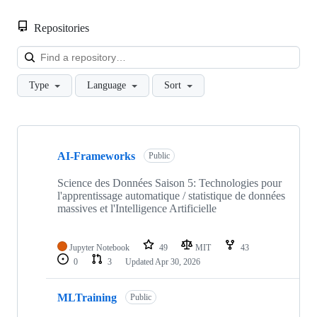
Repositories
Loa
Type
Language
Sort
Showing
10
AI-Frameworks
of
Public
14
repositories
Science des Données Saison 5: Technologies pour
l'apprentissage automatique / statistique de données
massives et l'Intelligence Artificielle
Jupyter Notebook
49
MIT
43
0
3
Updated
Apr 30, 2026
MLTraining
Public