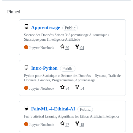
Pinned
Loading
Apprentissage
Public
Science des Données Saison 3: Apprentissage Automatique /
Statistique pour l'Intelligence Artificielle
Jupyter Notebook
60
94
Intro-Python
Public
Python pour Statistique et Science des Données -- Syntaxe, Trafic de
Données, Graphes, Programmation, Apprentissage
Jupyter Notebook
34
54
Fair-ML-4-Ethical-AI
Public
Fair Statistical Learning Algorithms for Ethical Artificial Intelligence
Jupyter Notebook
27
18