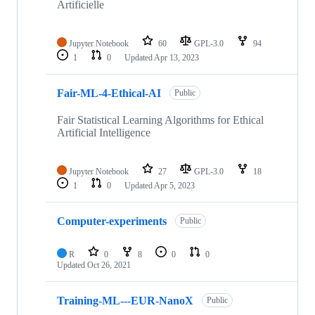
Artificielle
Jupyter Notebook
60
GPL-3.0
94
1
0
Updated
Apr 13, 2023
Fair-ML-4-Ethical-AI
Public
Fair Statistical Learning Algorithms for Ethical
Artificial Intelligence
Jupyter Notebook
27
GPL-3.0
18
1
0
Updated
Apr 5, 2023
Computer-experiments
Public
R
0
8
0
0
Updated
Oct 26, 2021
Training-ML---EUR-NanoX
Public