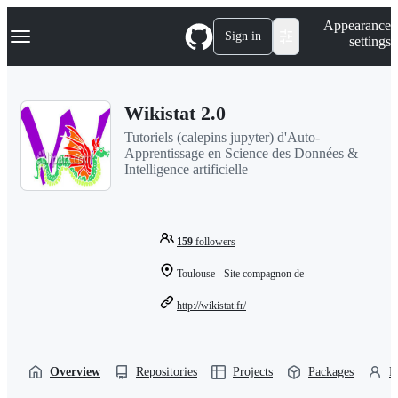
S
Navigation Menu
Appearance
k
Sign in
settings
i
p
t
o
Wikistat 2.0
c
o
Tutoriels (calepins jupyter) d'Auto-
n
Apprentissage en Science des Données &
t
Intelligence artificielle
e
n
t
159
followers
Toulouse - Site compagnon de
http://wikistat.fr/
Overview
Repositories
Projects
Packages
P