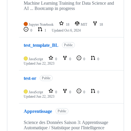
Machine Learning Training for Data Science and
AI ... Bootcamp in progress
Jupyter Notebook
18
MIT
18
0
1
Updated
Oct 6, 2024
test_template_BL
Public
JavaScript
0
0
0
0
Updated
Jun 22, 2023
test-or
Public
JavaScript
0
0
0
0
Updated
Jun 22, 2023
Apprentissage
Public
Science des Données Saison 3: Apprentissage
Automatique / Statistique pour l'Intelligence