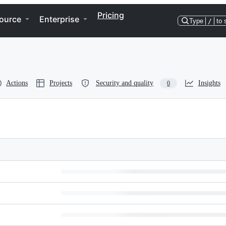
Pricing
ource
Enterprise
Type
/
to 
Actions
Projects
Security and quality
Insights
0