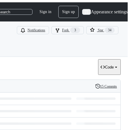
Appearance settings
Sign in
Sign up
search
Notifications
Fork
3
Star
34
Code
15 Commits
History