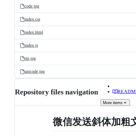
code.jpg
index.css
index.html
index.js
tip.jpg
unicode.jpg
Repository files navigation
READM
More
items
微信发送斜体加粗