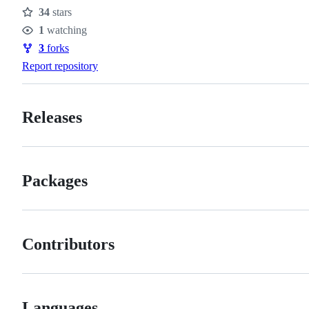
34
stars
Stars
1
watching
Watchers
3
forks
Forks
Report repository
Releases
Packages
Contributors
Languages