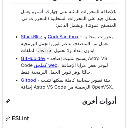
بالإضافة للمحررات المثبة على جهازك، أسترو يعمل
بشكل جيد على المحررات السحابية (المحررات في
المتصفح عمومًا)، ويشمل الدعم:
- محررات سحابية
CodeSandbox
و
StackBlitz
تعمل من المتصفح، تدعم تلوين الجمل البرمجية
بدون إعداد ولا تحميل!
لملفات
.astro
- يسمح بتثبيت إضافة Astro VS
GitHub.dev
، ليوفر بعض مزايا الإضافة،
كملحق web
Code
حاليًا يوفر تلوين الجمل البرمجية فقط.
- بيئة تطوير سحابية كاملة يمكنها تثبيت
Gitpod
إضافة Astro VS Code الرسمية من OpenVSX.
أدوات أخرى
ESLint