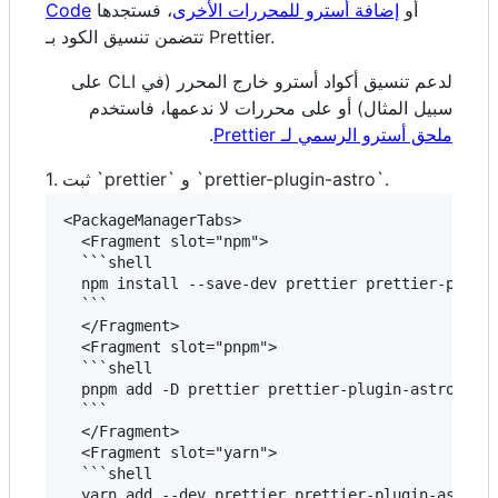
أو
إضافة أسترو للمحررات الأخرى
، فستجدها
Code
تتضمن تنسيق الكود بـ Prettier.
لدعم تنسيق أكواد أسترو خارج المحرر (في CLI على
سبيل المثال) أو على محررات لا ندعمها، فاستخدم
ملحق أسترو الرسمي لـ Prettier
.
1. ثبت `prettier` و `prettier-plugin-astro`.
<PackageManagerTabs>

  <Fragment slot="npm">

  ```shell

  npm install --save-dev prettier prettier-plugin
  ```

  </Fragment>

  <Fragment slot="pnpm">

  ```shell

  pnpm add -D prettier prettier-plugin-astro

  ```

  </Fragment>

  <Fragment slot="yarn">

  ```shell

  yarn add --dev prettier prettier-plugin-astro
