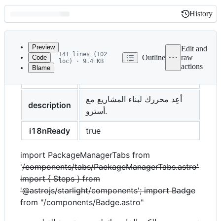
History
History
Latest
commit
Preview
Edit and
141 lines (102
Outline
raw
Code
loc) · 9.4 KB
actions
Blame
File
إعداد البيئة البرمجية
title
metadata
and
أعِد محررك لبناء المشاريع مع
description
أسترو.
controls
i18nReady
true
import PackageManagerTabs from
'
/components/tabs/PackageManagerTabs.astro'
import { Steps } from
'@astrojs/starlight/components'; import Badge
from "
/components/Badge.astro"