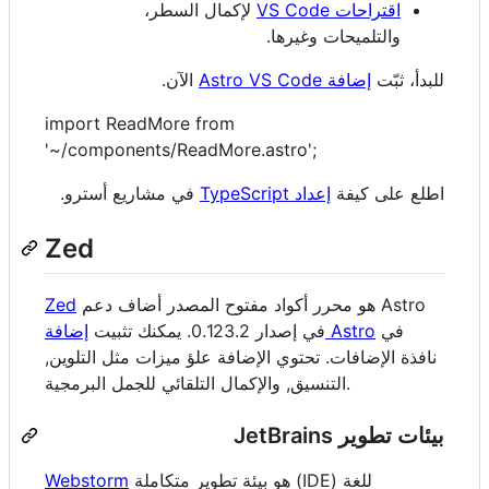
اقتراحات VS Code
لإكمال السطر،
والتلميحات وغيرها.
للبدأ، ثبّت
إضافة Astro VS Code
الآن.
import ReadMore from
'~/components/ReadMore.astro';
اطلع على كيفة
إعداد TypeScript
في مشاريع أسترو.
Zed
هو محرر أكواد مفتوح المصدر أضاف دعم Astro
Zed
في
إضافة Astro
في إصدار 0.123.2. يمكنك تثبيت
نافذة الإضافات. تحتوي الإضافة علؤ ميزات مثل التلوين,
التنسيق, والإكمال التلقائي للجمل البرمجية.
بيئات تطوير JetBrains
هو بيئة تطوير متكاملة (IDE) للغة
Webstorm