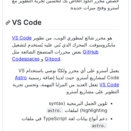
خصص محرر الكود الخاص بك لتحسين تجربة التطوير مع
أسترو وفتح ميزات جديدة.
VS Code
هو محرر شائع لمطوري الويب، من تطوير
VS Code
مايكروسوفت. المحرك الذي بُني عليه يُستخدم لتشغيل
GitHub
بعض محررات المتصفح الشائعة مثل
.
Gitpod
و
Codespaces
يعمل أسترو على أي محرر ولكنّا نوصي باستخدام VS
Code لمشاريع أسترو. حيث لدينا إضافة رسمية
Astro
VS Code
تفعل العديد من المزايا المهمة، وتحسن تجربة
التطوير على مشاريع أسترو.
تلوين الجمل البرمجية (syntax
highlighting) لملفات
.astro
دعم أنواع بيانات لغة TypeScript في ملفات
.astro