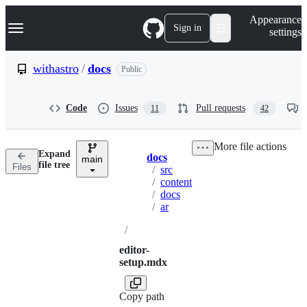
S
Navigation Menu
Appearance
k
Sign in
settings
i
p
t
withastro
/
docs
Public
o
c
o
Code
Issues
Pull requests
11
42
n
t
e
More file actions
n
Expand
docs
t
main
Breadcrumbs
file tree
Files
/
src
/
content
/
docs
/
ar
/
editor-
setup.mdx
Copy path