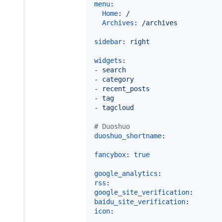
menu
:

Home
: 
/
Archives
: 
/archives
sidebar
: 
right
widgets
:

- 
search
- 
category
- 
recent_posts
- 
tag
- 
tagcloud
#
 Duoshuo
duoshuo_shortname
: 

fancybox
: 
true
google_analytics
rss
google_site_verification
baidu_site_verification
icon
: 