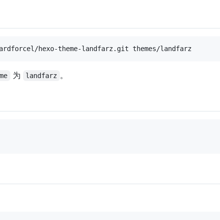
为
。
me
landfarz