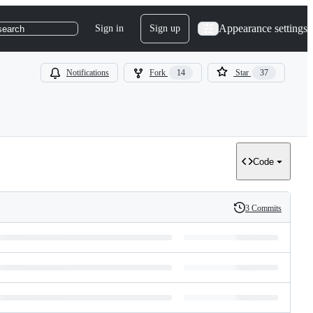
Appearance settings
Sign in
Sign up
search
Notifications
Fork
14
Star
37
Code
3 Commits
History