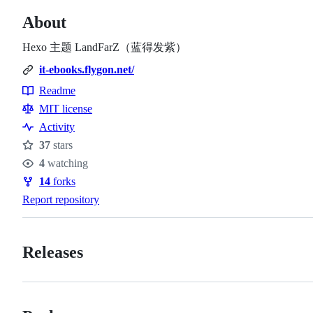
About
Hexo 主题 LandFarZ（蓝得发紫）
it-ebooks.flygon.net/
Readme
Resources
MIT license
Activity
37
stars
Stars
4
watching
Watchers
14
forks
Forks
Report repository
Releases