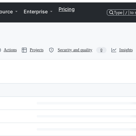
Pricing
ource
Enterprise
Type
/
to 
Actions
Projects
Security and quality
Insights
0