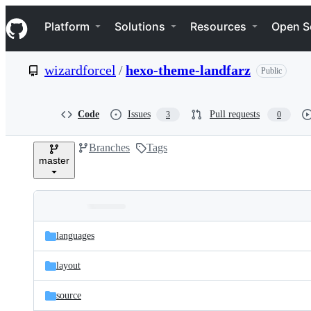
S
Navigation Menu
k
Platform
Solutions
Resources
Open S
i
p
t
wizardforcel
/
hexo-theme-landfarz
Public
o
c
o
n
Code
Issues
Pull requests
3
0
t
e
Branches
Tags
n
master
t
Folders
Latest
and
languages
commit
files
layout
source