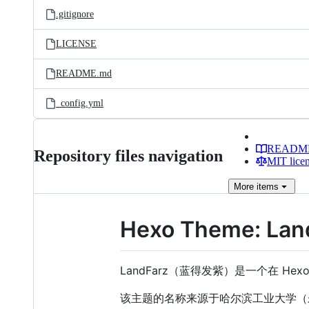
.gitignore
LICENSE
README.md
_config.yml
READM
Repository files navigation
MIT lice
More
items
Hexo Theme: Lan
LandFarz（蓝得发紫）是一个在 He
该主题的名称来源于哈尔滨工业大学（