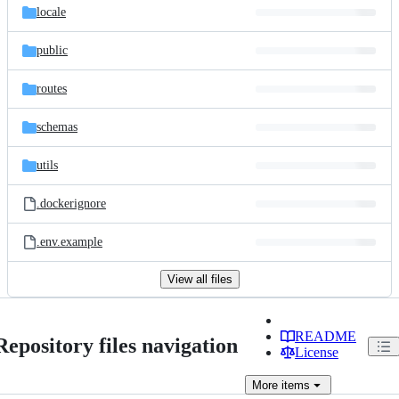
locale
public
routes
schemas
utils
.dockerignore
.env.example
View all files
README
Repository files navigation
License
More
items