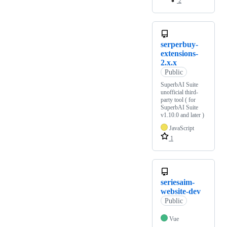
2
serperbuy-
extensions-
2.x.x
Public
SuperbAI Suite
unofficial third-
party tool ( for
SuperbAI Suite
v1.10.0 and later )
JavaScript
1
seriesaim-
website-dev
Public
Vue