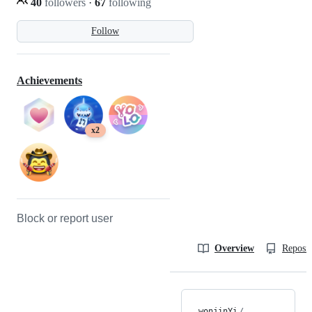
40
followers
·
67
following
Follow
Achievements
x2
Block or report user
Overview
Reposit
wonjinYi
/