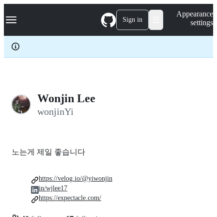
S
Navigation Menu
Appearance
k
Sign in
settings
i
p
t
o
c
o
n
t
e
Wonjin Lee
n
wonjinYi
t
노는게 제일 좋습니다
https://velog.io/@yiwonjin
in/wjlee17
https://expectacle.com/