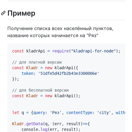
Пример
Получение списка всех населённый пунктов,
название которых начинается на "Ряз"
const
kladrApi
=
require
(
"kladrapi-for-node"
)
;
// для платной версии
const
Kladr
=
new
kladrApi
(
{
token
: 
'51dfe5d42fb2b43e3300006e'
}
)
;
// для бесплатной версии
const
Kladr
=
new
kladrApi
(
)
;
let
q
=
{
query
: 
'Ряз'
,
contentType
: 
'city'
,
withPa
Kladr
.
getData
(
q
,
(
err
,
result
)
=>
{
console
.
log
(
err
,
result
)
;