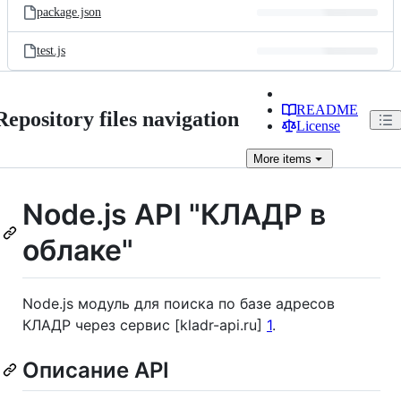
package.json
test.js
README
Repository files navigation
License
More
items
Node.js API "КЛАДР в
облаке"
Node.js модуль для поиска по базе адресов
КЛАДР через сервис [kladr-api.ru]
1
.
Описание API