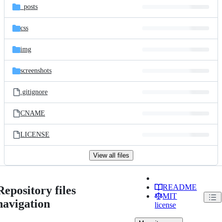
_posts
css
img
screenshots
.gitignore
CNAME
LICENSE
View all files
README
Repository files
MIT
navigation
license