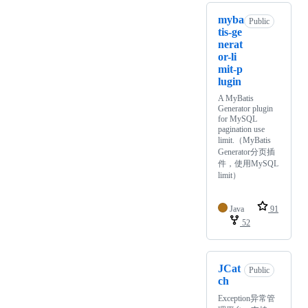
myba
Public
tis-ge
nerat
or-li
mit-p
lugin
A MyBatis
Generator plugin
for MySQL
pagination use
limit.（MyBatis
Generator分页插
件，使用MySQL
limit）
Java
91
52
JCat
Public
ch
Exception异常管