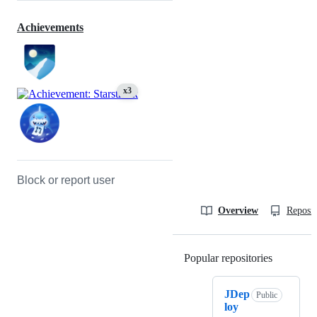
Achievements
x3
Block or report user
Overview
Reposit
Popular repositories
Loading
JDep
Public
loy