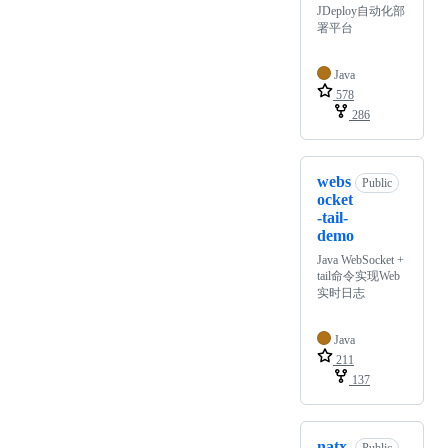
JDeploy自动化部
署平台
Java
578
286
webs
Public
ocket
-tail-
demo
Java WebSocket +
tail命令实现Web
实时日志
Java
211
137
natx