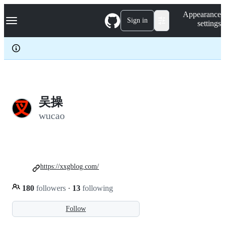
S
Navigation Menu
Appearance
k
Sign in
settings
i
p
t
o
c
o
n
t
e
吴操
n
wucao
t
https://xxgblog.com/
180
followers
·
13
following
Follow