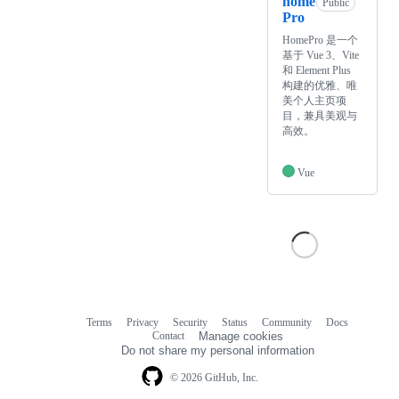
home
Public
Pro
HomePro 是一个
基于 Vue 3、Vite
和 Element Plus
构建的优雅、唯
美个人主页项
目，兼具美观与
高效。
Vue
Terms
Privacy
Security
Status
Community
Docs
Footer
Footer
Contact
Manage cookies
navigation
Do not share my personal information
© 2026 GitHub, Inc.