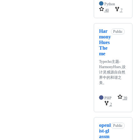
Python
40
7
Har
Public
mony
Hues
The
me
Typecho主题-
HarmonyHues,设
计灵感源自自然
界中的和谐之
美。
PHP
39
2
openl
Public
ist-gl
assm