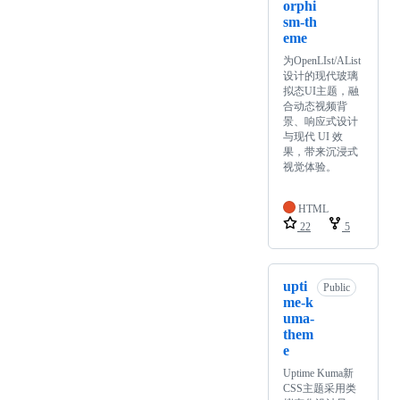
orphi
sm-th
eme
为OpenLIst/AList
设计的现代玻璃
拟态UI主题，融
合动态视频背
景、响应式设计
与现代 UI 效
果，带来沉浸式
视觉体验。
HTML
22
5
upti
Public
me-k
uma-
them
e
Uptime Kuma新
CSS主题采用类