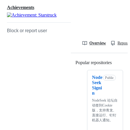
Achievements
Block or report user
Overview
Reposit
Popular repositories
Loading
Node
Public
Seek
Signi
n
NodeSeek 论坛自
动签到Cookie
版，支持青龙、
直接运行、钉钉
机器人通知。