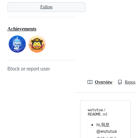
Follow
Achievements
Block or report user
Overview
Reposit
wututua
/
README
.md
hi,我是
@wututua