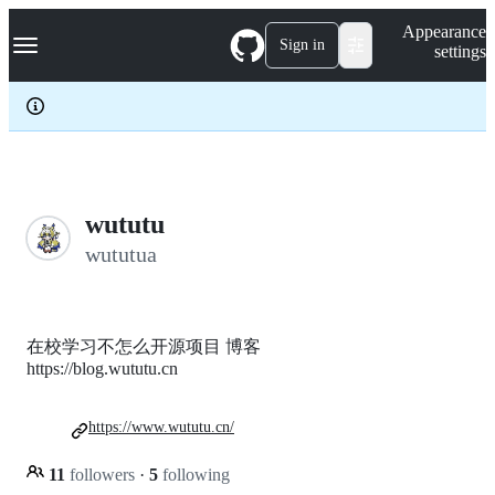
S
Navigation Menu
Appearance
k
Sign in
settings
i
p
t
o
c
o
n
t
e
wututu
n
wututua
t
在校学习不怎么开源项目 博客
https://blog.wututu.cn
https://www.wututu.cn/
11
followers
·
5
following