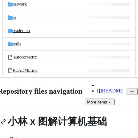
network
os
reader_nb
redis
.autocorrectrc
README.md
Repository files navigation
README
More
items
小林 x 图解计算机基础