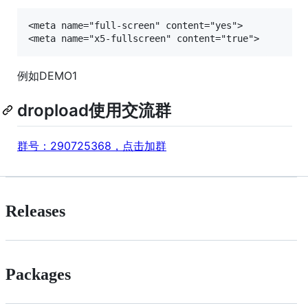
<meta name="full-screen" content="yes">

例如DEMO1
dropload使用交流群
群号：290725368，点击加群
Releases
Packages