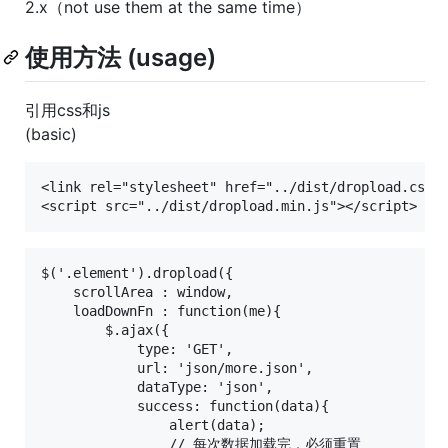
2.x（not use them at the same time）
使用方法 (usage)
引用css和js
(basic)
<link rel="stylesheet" href="../dist/dropload.css">
$('.element').dropload({

    scrollArea : window,

    loadDownFn : function(me){

        $.ajax({

            type: 'GET',

            url: 'json/more.json',

            dataType: 'json',

            success: function(data){

                alert(data);

                // 每次数据加载完，必须重置
