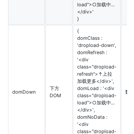
load">○加载中...
</div>'
}
{
domClass :
'dropload-down',
domRefresh :
'<div
class="dropload-
refresh">↑上拉
加载更多</div>',
下方
domLoad : '<div
domDown
数
DOM
class="dropload-
load">○加载中...
</div>',
domNoData :
'<div
class="dropload-