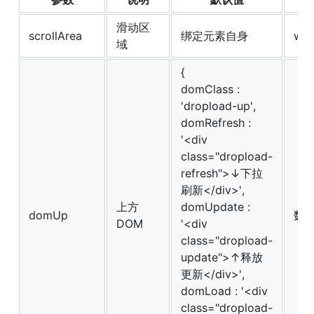
滑动区
scrollArea
绑定元素自身
wi
域
{
domClass :
'dropload-up',
domRefresh :
'<div
class="dropload-
refresh">↓下拉
刷新</div>',
上方
domUpdate :
domUp
数
DOM
'<div
class="dropload-
update">↑释放
更新</div>',
domLoad : '<div
class="dropload-