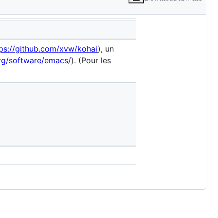
tps://github.com/xvw/kohai
), un
rg/software/emacs/
). (Pour les