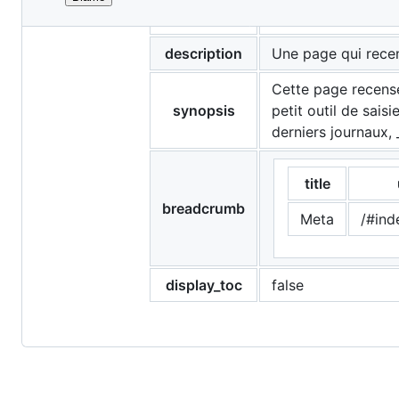
File
page_title
Activité
metadata
and
description
Une page qui recen
controls
Cette page recense 
synopsis
petit outil de sais
derniers journaux, 
title
breadcrumb
Meta
/#ind
display_toc
false