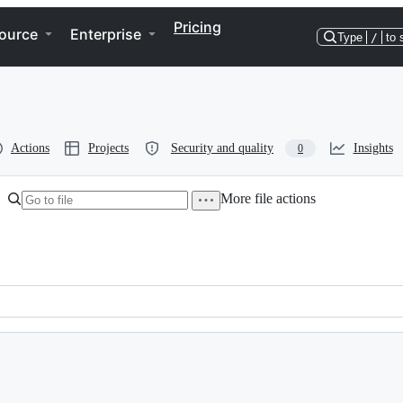
Pricing
ource
Enterprise
Type
/
to 
Actions
Projects
Security and quality
Insights
0
More file actions