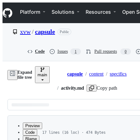
S
Navigation Menu
k
Platform
Solutions
Resources
Open S
i
p
t
xvw
/
capsule
Public
o
c
o
n
Code
Issues
Pull requests
1
0
t
e
n
Expand
t
capsule
/
content
/
specifics
main
Breadcrumbs
file tree
/
activity.md
Copy path
Latest
commit
Preview
Code
17 lines (16 loc) · 474 Bytes
Blame