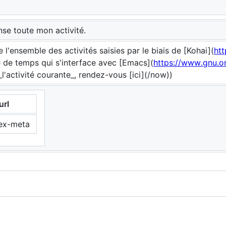
se toute mon activité.
l'ensemble des activités saisies par le biais de [Kohai](
ht
ie de temps qui s'interface avec [Emacs](
https://www.gnu.o
_l'activité courante_, rendez-vous [ici](/now))
url
ex-meta