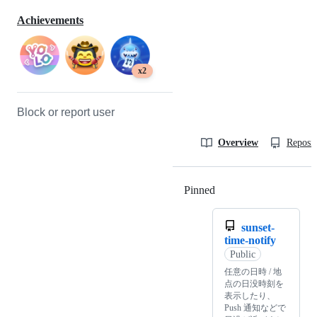
Achievements
x2
Block or report user
Overview
Reposit
Pinned
Loading
sunset-
time-notify
Public
任意の日時 / 地
点の日没時刻を
表示したり、
Push 通知などで