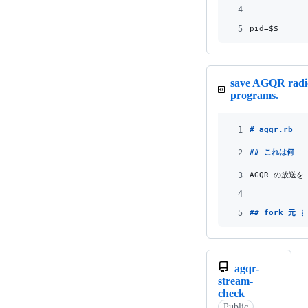
4
5
pid=
$$
save AGQR radi
programs.
1
# 
agqr.rb
2
## 
これは何
3
AGQR の放送
4
5
## 
fork 元 
agqr-
stream-
check
Public