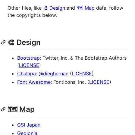
Other files, like
🎨 Design
and
🗺 Map
data, follow
the copyrights below.
🎨 Design
Bootstrap
: Twitter, Inc. & The Bootstrap Authors
(
LICENSE
)
Chulapa
:
@dieghernan
(
LICENSE
)
Font Awesome
: Fonticons, Inc. (
LICENSE
)
🗺 Map
GSI Japan
Geolonia