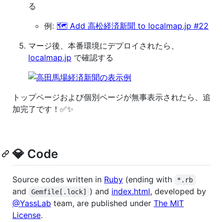
る
例:
🗺️️ Add 高松経済新聞 to localmap.jp #22
マージ後、本番環境にデプロイされたら、
localmap.jp
で確認する
トップページおよび個別ページが無事表示されたら、追
加完了です！✅✨
💎 Code
Source codes written in
Ruby
(ending with
*.rb
and
) and
index.html
, developed by
Gemfile[.lock]
@YassLab
team, are published under
The MIT
License
.