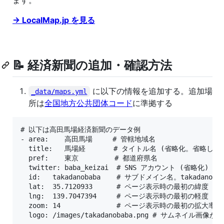
→ LocalMap.jp を見る
📝 経済新聞の追加・確認方法
に以下の情報を追加する。追加場
_data/maps.yml
所は
全国地方公共団体コード
に準拠する
# 以下は高田馬場経済新聞のデータ例

- area:    高田馬場     # 管轄地域名

  title:   馬場経       # タイトル名 (省略化。省略し
  pref:    東京         # 都道府県名

  twitter: baba_keizai  # SNS アカウント (省略化)

  id:   takadanobaba    # サブドメイン名。takadanobab
  lat:  35.7120933      # ページ表示時の最初の緯度（G
  lng:  139.7047394     # ページ表示時の最初の軽度

  zoom: 14              # ページ表示時の最初の拡大率
