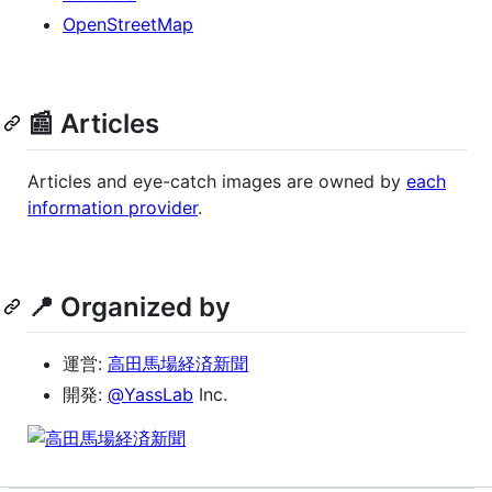
OpenStreetMap
📰 Articles
Articles and eye-catch images are owned by
each
information provider
.
📍 Organized by
運営:
高田馬場経済新聞
開発:
@YassLab
Inc.