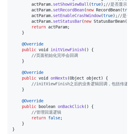
actParam
.
setShowViewBall
(
true
);
//是否显示悬
actParam
.
setRecordBean
(
new
RecordBean
(
true
actParam
.
setEnableCrashWindow
(
true
);
//是否
actParam
.
setStatusBar
(
new
StatusBarBean
(
tr
return
actParam
;

    }

@
Override
public
void
initViewFinish
() {

//页面初始化完毕会回调
    }

@
Override
public
void
onNexts
(
Object
object
) {

//initViewFinish之后的业务逻辑回调，包括传递页
    }

@
Override
public
boolean
onBackClick
() {

//管理回退逻辑
return
false
;

    }

}