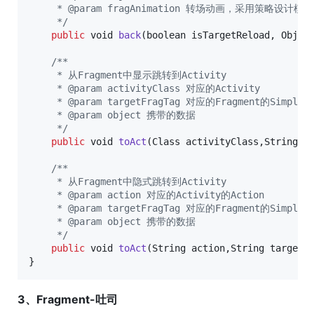
     * @param fragAnimation 转场动画，采用策略设计模式
     */
public
void
back
(
boolean
isTargetReload
, 
Objec
/**
     * 从Fragment中显示跳转到Activity
     * @param activityClass 对应的Activity
     * @param targetFragTag 对应的Fragment的SimpleN
     * @param object 携带的数据
     */
public
void
toAct
(
Class
activityClass
,
String
t
/**
     * 从Fragment中隐式跳转到Activity
     * @param action 对应的Activity的Action
     * @param targetFragTag 对应的Fragment的SimpleN
     * @param object 携带的数据
     */
public
void
toAct
(
String
action
,
String
targetF
}
3、Fragment-吐司