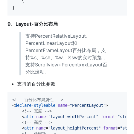
    }

}
9、Layout-百分比布局
支持PercentRelativeLayout、
PercentLinearLayout和
PercentFrameLayout百分比布局，支
持%s、%sh、%w、%sw的实时预览，
支持Scrollview+PercentxxxLayout百
分比滚动。
支持的百分比参数
<!--
 百分比布局属性 
-->
<
declare-styleable
name
=
"
PercentLayout
"
>

<!--
 宽度 
-->
    <
attr
name
=
"
layout_widthPercent
"
format
=
"
strin
<!--
 高度 
-->
    <
attr
name
=
"
layout_heightPercent
"
format
=
"
stri
<!--
 外间距 
-->