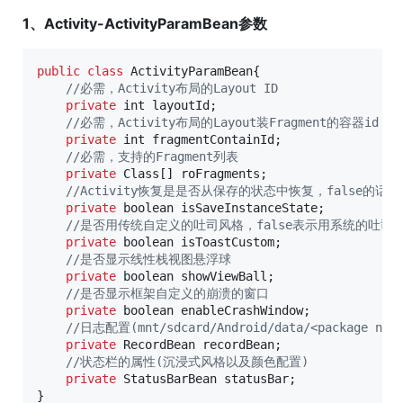
1、Activity-ActivityParamBean参数
public
class
ActivityParamBean
{

//必需，Activity布局的Layout ID
private
int
layoutId
;

//必需，Activity布局的Layout装Fragment的容器id
private
int
fragmentContainId
;

//必需，支持的Fragment列表
private
Class
[] 
roFragments
;

//Activity恢复是是否从保存的状态中恢复，false的话
private
boolean
isSaveInstanceState
;

//是否用传统自定义的吐司风格，false表示用系统的吐
private
boolean
isToastCustom
;

//是否显示线性栈视图悬浮球
private
boolean
showViewBall
;

//是否显示框架自定义的崩溃的窗口
private
boolean
enableCrashWindow
;

//日志配置(mnt/sdcard/Android/data/<package name>
private
RecordBean
recordBean
;

//状态栏的属性(沉浸式风格以及颜色配置)
private
StatusBarBean
statusBar
;

}