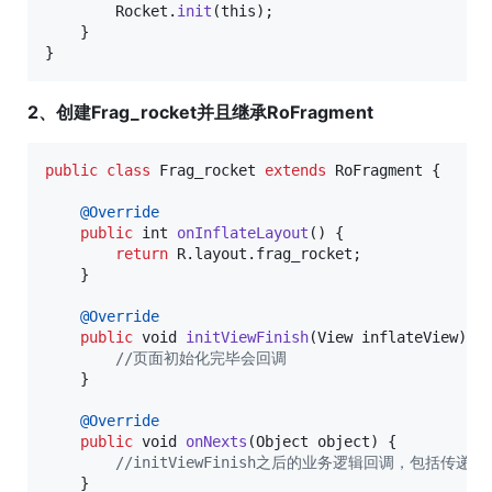
Rocket
.
init
(
this
);

    }

}
2、创建Frag_rocket并且继承RoFragment
public
class
Frag_rocket
extends
RoFragment
 {

@
Override
public
int
onInflateLayout
() {

return
R
.
layout
.
frag_rocket
;

    }

@
Override
public
void
initViewFinish
(
View
inflateView
) {

//页面初始化完毕会回调
    }

@
Override
public
void
onNexts
(
Object
object
) {

//initViewFinish之后的业务逻辑回调，包括传递页
    }
