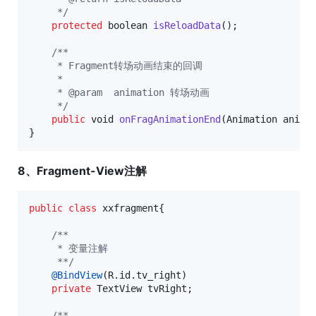
     */
protected
boolean
isReloadData
();

/**
     * Fragment转场动画结束的回调
     *
     * @param  animation 转场动画
     */
public
void
onFragAnimationEnd
(
Animation
anima
}
8、Fragment-View注解
public
class
xxfragment
{ 

/**
     * 变量注解
     **/
@
BindView
(
R
.
id
.
tv_right
)

private
TextView
tvRight
;

/**