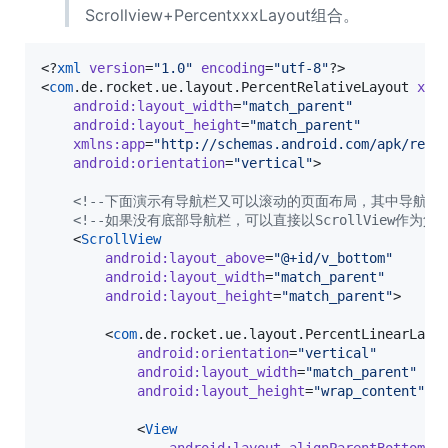
Scrollview+PercentxxxLayout组合。
<?
xml
 version
=
"
1.0
"
 encoding
=
"
utf-8
"
?>

<
com
.de.rocket.ue.layout.PercentRelativeLayout 
xml
android
:
layout_width
=
"
match_parent
"
android
:
layout_height
=
"
match_parent
"
xmlns
:
app
=
"
http://schemas.android.com/apk/res-
android
:
orientation
=
"
vertical
"
>

<!--
下面演示有导航栏又可以滚动的页面布局，其中导航栏
<!--
如果没有底部导航栏，可以直接以ScrollView作为
    <
ScrollView
android
:
layout_above
=
"
@+id/v_bottom
"
android
:
layout_width
=
"
match_parent
"
android
:
layout_height
=
"
match_parent
"
>

        <
com
.de.rocket.ue.layout.PercentLinearLayou
android
:
orientation
=
"
vertical
"
android
:
layout_width
=
"
match_parent
"
android
:
layout_height
=
"
wrap_content
"
>

            <
View
android
:
layout_alignParentBottom
=
"