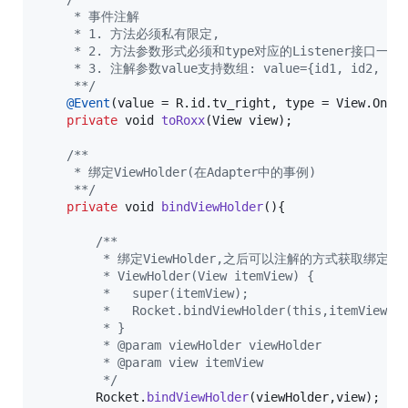
     * 事件注解
     * 1. 方法必须私有限定,
     * 2. 方法参数形式必须和type对应的Listener接口一致
     * 3. 注解参数value支持数组: value={id1, id2, id3
     **/
@
Event
(
value
 = 
R
.
id
.
tv_right
, 
type
 = 
View
.
OnCl
private
void
toRoxx
(
View
view
);

/**
     * 绑定ViewHolder(在Adapter中的事例)
     **/
private
void
bindViewHolder
(){

/**
         * 绑定ViewHolder,之后可以注解的方式获取绑定
         * ViewHolder(View itemView) {
         *   super(itemView);
         *   Rocket.bindViewHolder(this,itemView)
         * }
         * @param viewHolder viewHolder
         * @param view itemView
         */
Rocket
.
bindViewHolder
(
viewHolder
,
view
);
