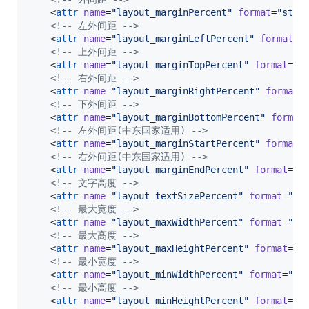
    <
attr
name
=
"
layout_marginPercent
"
format
=
"
stri
<!--
 左外间距 
-->
    <
attr
name
=
"
layout_marginLeftPercent
"
format
=
"
<!--
 上外间距 
-->
    <
attr
name
=
"
layout_marginTopPercent
"
format
=
"
s
<!--
 右外间距 
-->
    <
attr
name
=
"
layout_marginRightPercent
"
format
=
<!--
 下外间距 
-->
    <
attr
name
=
"
layout_marginBottomPercent
"
format
<!--
 左外间距(中东国家适用) 
-->
    <
attr
name
=
"
layout_marginStartPercent
"
format
=
<!--
 右外间距(中东国家适用) 
-->
    <
attr
name
=
"
layout_marginEndPercent
"
format
=
"
s
<!--
 文字高度 
-->
    <
attr
name
=
"
layout_textSizePercent
"
format
=
"
st
<!--
 最大宽度 
-->
    <
attr
name
=
"
layout_maxWidthPercent
"
format
=
"
st
<!--
 最大高度 
-->
    <
attr
name
=
"
layout_maxHeightPercent
"
format
=
"
s
<!--
 最小宽度 
-->
    <
attr
name
=
"
layout_minWidthPercent
"
format
=
"
st
<!--
 最小高度 
-->
    <
attr
name
=
"
layout_minHeightPercent
"
format
=
"
s