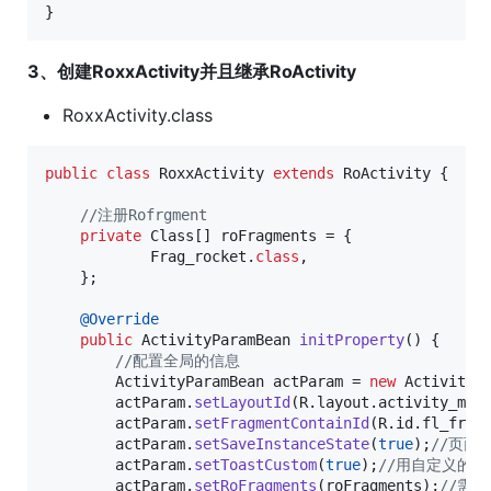
}
3、创建RoxxActivity并且继承RoActivity
RoxxActivity.class
public
class
RoxxActivity
extends
RoActivity
 {

//注册Rofrgment
private
Class
[] 
roFragments
 = {

Frag_rocket
.
class
,

    };

@
Override
public
ActivityParamBean
initProperty
() {

//配置全局的信息
ActivityParamBean
actParam
 = 
new
ActivityP
actParam
.
setLayoutId
(
R
.
layout
.
activity_mai
actParam
.
setFragmentContainId
(
R
.
id
.
fl_frag
actParam
.
setSaveInstanceState
(
true
);
//页面
actParam
.
setToastCustom
(
true
);
//用自定义的
actParam
.
setRoFragments
(
roFragments
);
//需要