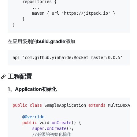
    repositories {

        ...

        maven { url 'https://jitpack.io' }

    }

在应用级别的
build.gradle
添加
工程配置
1、Application初始化
public
class
SampleApplication
extends
MultiDexApp
@
Override
public
void
onCreate
() {

super
.
onCreate
();

//必须的初始化操作