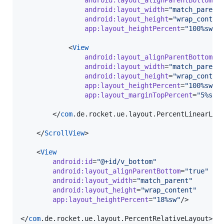
android
:
layout_width
=
"
match_parent
android
:
layout_height
=
"
wrap_conten
app
:
layout_heightPercent
=
"
100%sw
"
/>
            <
View
android
:
layout_alignParentBottom
=
"
android
:
layout_width
=
"
match_parent
android
:
layout_height
=
"
wrap_conten
app
:
layout_heightPercent
=
"
100%sw
"
app
:
layout_marginTopPercent
=
"
5%sw
"
/
        </
com
.de.rocket.ue.layout.PercentLinearLayo
    </
ScrollView
>

    <
View
android
:
id
=
"
@+id/v_bottom
"
android
:
layout_alignParentBottom
=
"
true
"
android
:
layout_width
=
"
match_parent
"
android
:
layout_height
=
"
wrap_content
"
app
:
layout_heightPercent
=
"
18%sw
"
/>

</
com
.de.rocket.ue.layout.PercentRelativeLayout>