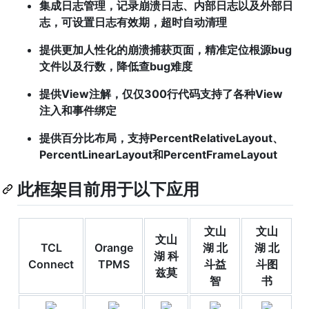
集成日志管理，记录崩溃日志、内部日志以及外部日
志，可设置日志有效期，超时自动清理
提供更加人性化的崩溃捕获页面，精准定位根源bug
文件以及行数，降低查bug难度
提供View注解，仅仅300行代码支持了各种View
注入和事件绑定
提供百分比布局，支持PercentRelativeLayout、
PercentLinearLayout和PercentFrameLayout
此框架目前用于以下应用
文山
文山
文山
TCL
Orange
湖 北
湖 北
湖 科
Connect
TPMS
斗益
斗图
兹莫
智
书