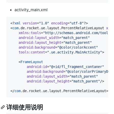
activity_main.xml
<?
xml
 version
=
"
1.0
"
 encoding
=
"
utf-8
"
?>

<
com
.de.rocket.ue.layout.PercentRelativeLayout 
xml
xmlns
:
tools
=
"
http://schemas.android.com/tools
"
android
:
layout_width
=
"
match_parent
"
android
:
layout_height
=
"
match_parent
"
android
:
background
=
"
@color/colorAccent
"
tools
:
context
=
"
.ue.activity.MainActivity
"
>

    <
FrameLayout
android
:
id
=
"
@+id/fl_fragment_contaner
"
android
:
background
=
"
@color/colorPrimaryDar
android
:
layout_width
=
"
match_parent
"
android
:
layout_height
=
"
match_parent
"
/>

</
com
.de.rocket.ue.layout.PercentRelativeLayout>
详细使用说明