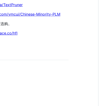
ia/TextPruner
b.com/ymcui/Chinese-Minority-PLM
家选购。
ace.co/hfl