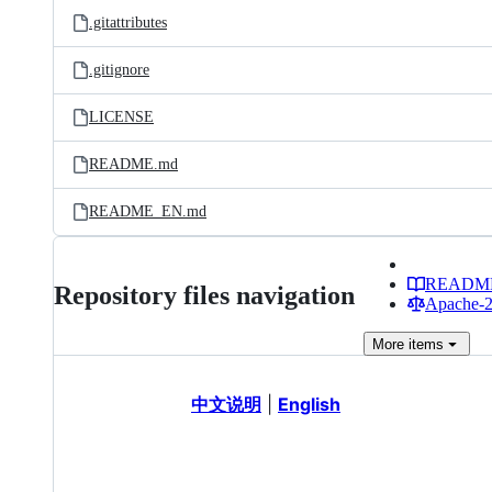
.gitattributes
.gitignore
LICENSE
README.md
README_EN.md
READM
Repository files navigation
Apache-2.
More
items
中文说明
|
English