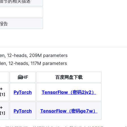
细节的相关描述
报告
en, 12-heads, 209M parameters
den, 12-heads, 117M parameters
🤗HF
百度网盘下载
+
PyTorch
TensorFlow（密码2jv2）
[1]
+
PyTorch
TensorFlow（密码ge7w）
[1]