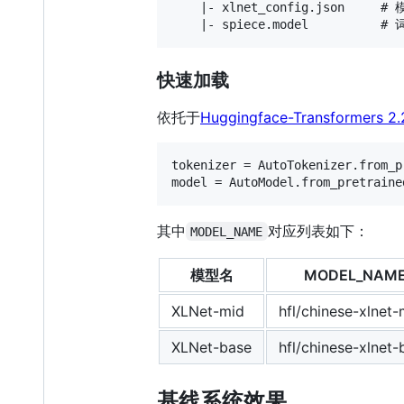
    |- xlnet_config.json     #
快速加载
依托于
Huggingface-Transformers 2.
tokenizer = AutoTokenizer.from_p
其中
对应列表如下：
MODEL_NAME
模型名
MODEL_NAM
XLNet-mid
hfl/chinese-xlnet-
XLNet-base
hfl/chinese-xlnet-
基线系统效果