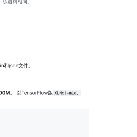
训练语料相同。
in和json文件。
00M
。 以TensorFlow版
XLNet-mid, 