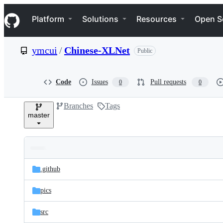
S
Navigation Menu
k
Platform
Solutions
Resources
Open S
i
p
t
ymcui
/
Chinese-XLNet
Public
o
c
o
n
Code
Issues
Pull requests
0
0
t
e
Branches
Tags
n
master
t
Folders
Latest
and
.github
commit
files
pics
src