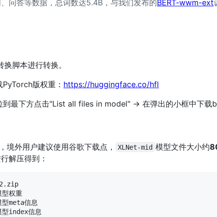
闻、问答等数据，总词数达5.4B，与我们发布的
BERT-wwm-ext
转换脚本进行转换。
PyTorch版权重：
https://huggingface.co/hfl
方点击"List all files in model" → 在弹出的小框中下载b
，境外用户建议使用谷歌下载点，
模型文件大小约
8
XLNet-mid
进行解压得到：
.zip

 模型权重

 模型meta信息

 模型index信息
