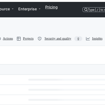
Pricing
ource
Enterprise
Type
/
to 
Actions
Projects
Security and quality
Insights
0