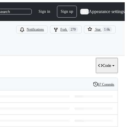
Appearance settings
Sign in
Sign up
search
Notifications
Fork
279
Star
1.6k
Code
67 Commits
History