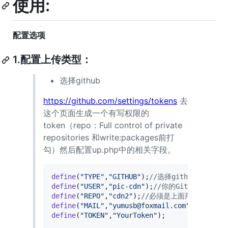
使用:
配置选项
1.配置上传类型：
选择github
https://github.com/settings/tokens
去
这个页面生成一个有写权限的
token（repo：Full control of private
repositories 和write:packages前打
勾）然后配置up.php中的相关字段。
define
(
"
TYPE
"
,
"
GITHUB
"
);
//选择github
define
(
"
USER
"
,
"
pic-cdn
"
);
//你的GitHub/Gite
define
(
"
REPO
"
,
"
cdn2
"
);
//必须是上面用户名下的 
define
(
"
MAIL
"
,
"
yumusb@foxmail.com
"
);
//邮箱
define
(
"
TOKEN
"
,
"
YourToken
"
);