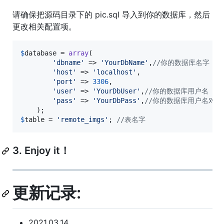
请确保把源码目录下的 pic.sql 导入到你的数据库，然后
更改相关配置项。
$
database
 = 
array
(

'
dbname
'
 => 
'
YourDbName
'
,
//你的数据库名字
'
host
'
 => 
'
localhost
'
,

'
port
'
 => 
3306
,

'
user
'
 => 
'
YourDbUser
'
,
//你的数据库用户名
'
pass
'
 => 
'
YourDbPass
'
,
//你的数据库用户名对应
$
table
 = 
'
remote_imgs
'
; 
//表名字
3. Enjoy it！
更新记录:
2021.03.14