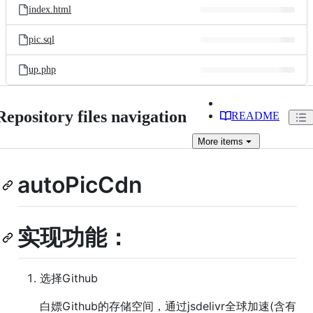
index.html
pic.sql
up.php
Repository files navigation
README
More
items
autoPicCdn
实现功能：
选择Github
白嫖Github的存储空间，通过jsdelivr全球加速(含有