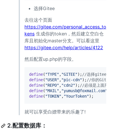
选择Gitee
去往这个页面
https://gitee.com/personal_access_to
kens
生成你的token，然后建立空白仓
库且初始化master分支。可以看这里
https://gitee.com/help/articles/4122
然后配置up.php的字段。
define
(
"
TYPE
"
,
"
GITEE
"
);
//选择gitee
define
(
"
USER
"
,
"
pic-cdn
"
);
//你的GitHub/Gite
define
(
"
REPO
"
,
"
cdn2
"
);
//必须是上面用户名下的 
define
(
"
MAIL
"
,
"
yumusb@foxmail.com
"
);
//邮箱
define
(
"
TOKEN
"
,
"
YourToken
"
);
就可以享受白嫖带来的乐趣了!
2.配置数据库：