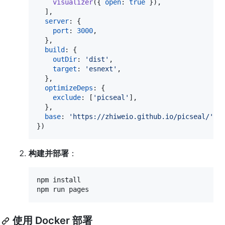
visualizer
(
{
open
: 
true
}
)
,
]
,
server
: 
{
port
: 
3000
,
}
,
build
: 
{
outDir
: 
'dist'
,
target
: 
'esnext'
,
}
,
optimizeDeps
: 
{
exclude
: 
[
'picseal'
]
,
}
,
base
: 
'https://zhiweio.github.io/picseal/'
,
}
)
构建并部署
：
npm install

npm run pages
使用 Docker 部署