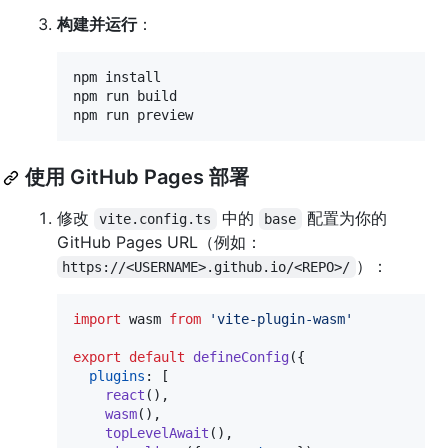
构建并运行
：
npm install

npm run build

npm run preview
使用 GitHub Pages 部署
修改
中的
配置为你的
vite.config.ts
base
GitHub Pages URL（例如：
）：
https://<USERNAME>.github.io/<REPO>/
import
wasm
from
'vite-plugin-wasm'
export
default
defineConfig
(
{
plugins
: 
[
react
(
)
,
wasm
(
)
,
topLevelAwait
(
)
,