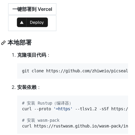
一键部署到 Vercel
本地部署
克隆项目代码
：
git clone https://github.com/zhiweio/picseal
安装依赖
：
#
 安装 Rustup（编译器）
curl --proto 
'
=https
'
 --tlsv1.2 -sSf https://s
#
 安装 wasm-pack
curl https://rustwasm.github.io/wasm-pack/inst