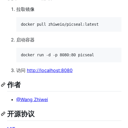
拉取镜像
docker pull zhiweio/picseal:latest
启动容器
docker run -d -p 8080:80 picseal
访问
http://localhost:8080
作者
@Wang Zhiwei
开源协议