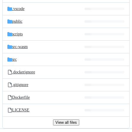
files
.vscode
public
scripts
src-wasm
src
.dockerignore
.gitignore
Dockerfile
LICENSE
View all files