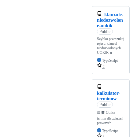
klauzule-
niedozwolon
e-uokik
Public
Szybko przeszukaj
rejestr klauzul
niedozwolonych
UOKiK-u
TypeScript
2
kalkulator-
terminow
Public
📅🎓 Oblicz
termin dla zdarzeń
prawnych
TypeScript