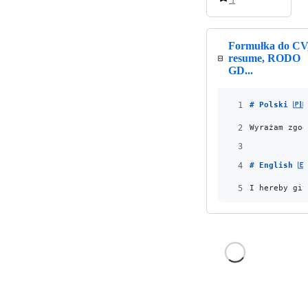
1
Formułka do CV
resume, RODO
GD...
1
# 
Polski 🇵🇱
2
Wyrażam zgod
3
4
# 
English 🇪
5
I hereby giv