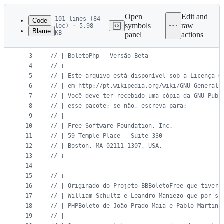
Latest
commit
Open
Edit and
101 lines (84
Code
symbols
raw
loc) · 5.98
Blame
KB
panel
actions
1
<?php
File
2
// +---------------------------------------------
metadata
3
// | BoletoPhp - Versão Beta                     
4
// +---------------------------------------------
and
5
// | Este arquivo está disponível sob a Licença G
controls
6
// | em http://pt.wikipedia.org/wiki/GNU_General_
7
// | Você deve ter recebido uma cópia da GNU Publ
8
// | esse pacote; se não, escreva para:          
9
// |                                             
10
// | Free Software Foundation, Inc.              
11
// | 59 Temple Place - Suite 330                 
12
// | Boston, MA 02111-1307, USA.                 
13
// +---------------------------------------------
14
15
// +---------------------------------------------
16
// | Originado do Projeto BBBoletoFree que tivera
17
18
19