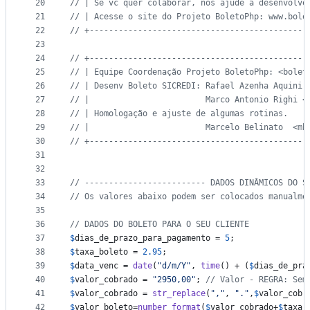
20
// | Se vc quer colaborar, nos ajude a desenvolve
21
// | Acesse o site do Projeto BoletoPhp: www.bole
22
// +---------------------------------------------
23
24
// +---------------------------------------------
25
// | Equipe Coordenação Projeto BoletoPhp: <bolet
26
// | Desenv Boleto SICREDI: Rafael Azenha Aquini 
27
// |                        Marco Antonio Righi <
28
29
30
// +---------------------------------------------
31
32
33
// ------------------------- DADOS DINÂMICOS DO S
34
35
36
// DADOS DO BOLETO PARA O SEU CLIENTE
37
$
dias_de_prazo_para_pagamento
 = 
5
;
38
$
taxa_boleto
 = 
2.95
;
39
$
data_venc
 = 
date
(
"
d/m/Y
"
, 
time
() + (
$
dias_de_pra
40
$
valor_cobrado
 = 
"
2950,00
"
; 
// Valor - REGRA: Sem
41
$
valor_cobrado
 = 
str_replace
(
"
,
"
, 
"
.
"
,
$
valor_cobr
42
$
valor_boleto
=
number_format
(
$
valor_cobrado
+
$
taxa_