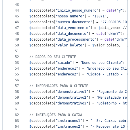
43
44
$
dadosboleto
[
"
inicio_nosso_numero
"
] = 
date
(
"
y
"
)
45
$
dadosboleto
[
"
nosso_numero
"
] = 
"
13871
"
;  	
46
$
dadosboleto
[
"
numero_documento
"
] = 
"
27.030195.10
"
47
$
dadosboleto
[
"
data_vencimento
"
] = 
$
data_venc
; 
// 
48
$
dadosboleto
[
"
data_documento
"
] = 
date
(
"
d/m/Y
"
); 
/
49
$
dadosboleto
[
"
data_processamento
"
] = 
date
(
"
d/m/Y
"
50
$
dadosboleto
[
"
valor_boleto
"
] = 
$
valor_boleto
; 	
/
51
52
// DADOS DO SEU CLIENTE
53
$
dadosboleto
[
"
sacado
"
] = 
"
Nome do seu Cliente
"
;
54
$
dadosboleto
[
"
endereco1
"
] = 
"
Endereço do seu Clie
55
$
dadosboleto
[
"
endereco2
"
] = 
"
Cidade - Estado -  C
56
57
// INFORMACOES PARA O CLIENTE
58
$
dadosboleto
[
"
demonstrativo1
"
] = 
"
Pagamento de Co
59
$
dadosboleto
[
"
demonstrativo2
"
] = 
"
Mensalidade ref
60
$
dadosboleto
[
"
demonstrativo3
"
] = 
"
BoletoPhp - htt
61
62
// INSTRUÇÕES PARA O CAIXA
63
$
dadosboleto
[
"
instrucoes1
"
] = 
"
- Sr. Caixa, cobra
64
$
dadosboleto
[
"
instrucoes2
"
] = 
"
- Receber até 10 d