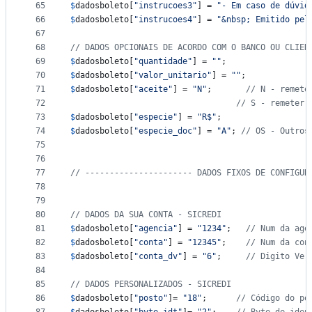
65
$
dadosboleto
[
"
instrucoes3
"
] = 
"
- Em caso de dúvid
66
$
dadosboleto
[
"
instrucoes4
"
] = 
"
&nbsp; Emitido pel
67
68
// DADOS OPCIONAIS DE ACORDO COM O BANCO OU CLIEN
69
$
dadosboleto
[
"
quantidade
"
] = 
""
;
70
$
dadosboleto
[
"
valor_unitario
"
] = 
""
;
71
$
dadosboleto
[
"
aceite
"
] = 
"
N
"
;	    
// N - remete
72
// S - remeter 
73
$
dadosboleto
[
"
especie
"
] = 
"
R$
"
;
74
$
dadosboleto
[
"
especie_doc
"
] = 
"
A
"
; 
// OS - Outros
75
76
77
// ---------------------- DADOS FIXOS DE CONFIGUR
78
79
80
// DADOS DA SUA CONTA - SICREDI
81
$
dadosboleto
[
"
agencia
"
] = 
"
1234
"
; 	
// Num da age
82
$
dadosboleto
[
"
conta
"
] = 
"
12345
"
; 	
// Num da con
83
$
dadosboleto
[
"
conta_dv
"
] = 
"
6
"
; 	
// Digito Ver
84
85
// DADOS PERSONALIZADOS - SICREDI
86
$
dadosboleto
[
"
posto
"
]= 
"
18
"
;      
// Código do po