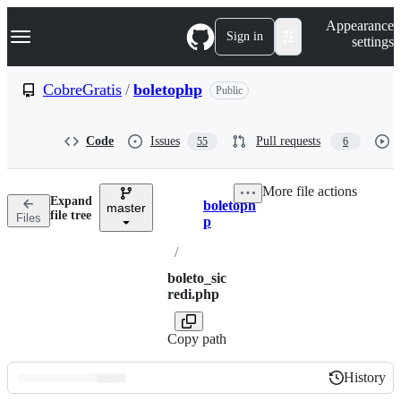
S
Navigation Menu
Appearance
k
Sign in
settings
i
p
t
CobreGratis
/
boletophp
Public
o
c
o
Code
Issues
Pull requests
55
6
n
t
e
More file actions
n
Expand
boletoph
t
master
Breadcrumbs
file tree
Files
p
/
boleto_sic
redi.php
Copy path
History
History