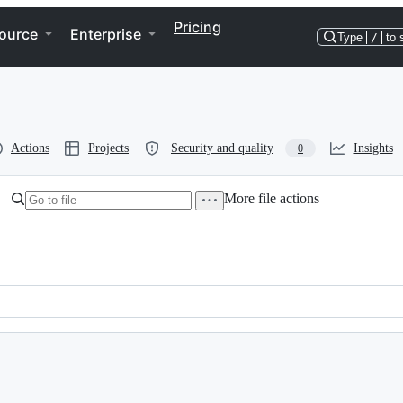
Pricing
ource
Enterprise
Type
/
to 
Actions
Projects
Security and quality
Insights
0
More file actions