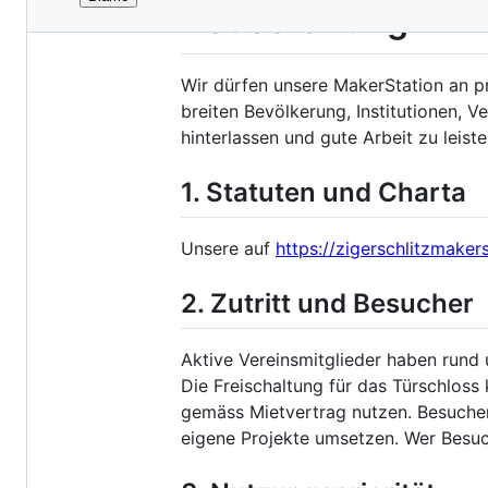
File
Hausordnung
metadata
and
Wir dürfen unsere MakerStation an pr
controls
breiten Bevölkerung, Institutionen, 
hinterlassen und gute Arbeit zu leis
1. Statuten und Charta
Unsere auf
https://zigerschlitzmaker
2. Zutritt und Besucher
Aktive Vereinsmitglieder haben rund
Die Freischaltung für das Türschloss
gemäss Mietvertrag nutzen. Besucher
eigene Projekte umsetzen. Wer Besuch