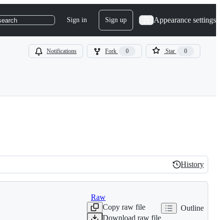
Appearance settings
Sign in
Sign up
search
Notifications
Fork
0
Star
0
History
History
Raw
Copy raw file
Outline
Download raw file