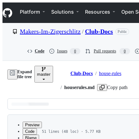
S
Navigation Menu
k
Platform
Solutions
Resources
Open S
i
p
t
Makers-Im-Zigerschlitz
/
Club-Docs
Public
o
c
o
n
Code
Issues
Pull requests
0
0
t
e
n
Expand
t
Club-Docs
/
house-rules
master
Breadcrumbs
file tree
/
houserules.md
Copy path
Latest
commit
Preview
Code
51 lines (48 loc) · 5.77 KB
Blame