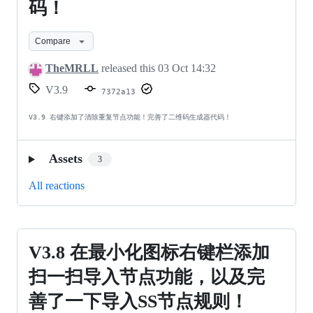
键
码！
解
添
析
Compare
加
节
了
TheMRLL
released this
03 Oct 14:32
点
清
V3.9
7372a13
（文
除
V3.9 右键添加了清除重复节点功能！完善了二维码生成器代码！
件
重
拖
复
Assets
3
拽
节
All reactions
进
点
入
功
软
能！
V3.8
V3.8 在最小化图标右键栏添加
件
完
在
扫一扫导入节点功能，以及完
即
善
最
善了一下导入SS节点规则！
可）！