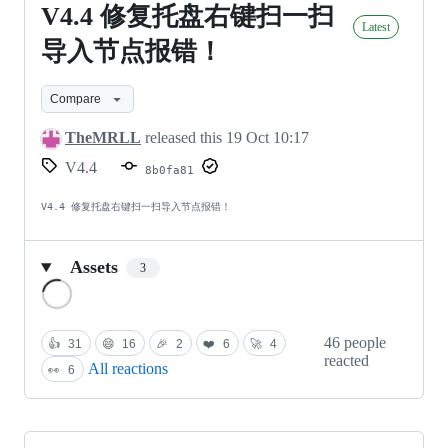
V4.4
V4.4 修复托盘右键扫一扫
Latest
修
导入节点报错！
复
Compare
托
盘
TheMRLL
released this
19 Oct 10:17
V4.4
右
8b0fa81
键
V4.4 修复托盘右键扫一扫导入节点报错！
扫
一
Assets
3
Loading
扫
导
46 people
👍
31
😄
16
🎉
2
❤️
6
🚀
4
入
reacted
All reactions
👀
6
节
点