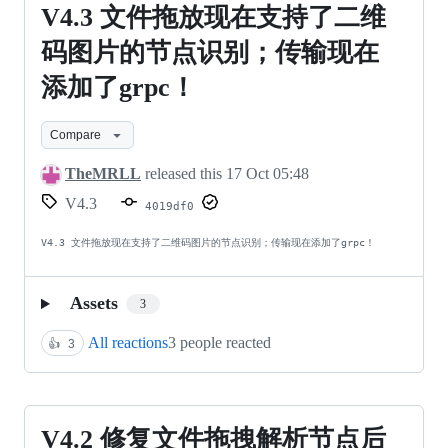
报
V4.3
V4.3 文件拖放现在支持了二维
错！
文
码图片的节点识别；传输现在
件
添加了grpc！
拖
Compare
放
现
TheMRLL
released this
17 Oct 05:48
在
V4.3
4019df0
支
V4.3 文件拖放现在支持了二维码图片的节点识别；传输现在添加了grpc！
持
了
Assets
3
二
All reactions
3 people reacted
👍
3
维
码
图
V4.2
V4.2 修复文件拖拽解析节点后