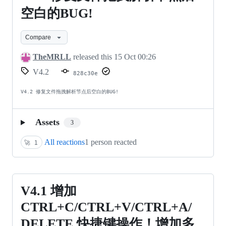
片
修
空白的BUG!
的
复
节
Compare
文
点
件
TheMRLL
released this
15 Oct 00:26
识
V4.2
拖
828c30e
别；
拽
V4.2 修复文件拖拽解析节点后空白的BUG!
传
解
输
析
Assets
3
现
节
All reactions
1 person reacted
🚀
1
在
点
添
后
加
空
V4.1
V4.1 增加
了
白
增
CTRL+C/CTRL+V/CTRL+A/
grpc！
的
加
DELETE 快捷键操作！增加多