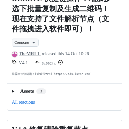
BUG!
CTRL+C/CTRL+V/CTRL+A/DELETE
选下批量复制及生成二维码！
快
现在支持了文件解析节点（文
捷
件拖拽进入软件即可）！
键
操
Compare
作！
TheMRLL
released this
14 Oct 10:26
增
V4.1
8c062fc
加
推荐全协议机场：[速蛙云VPN](https://ads.iuvpn.com)
多
选
Assets
3
下
All reactions
批
量
复