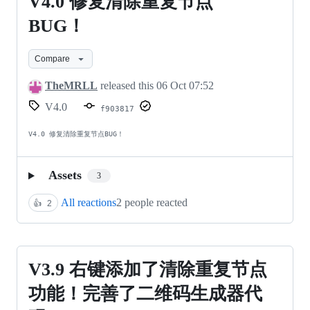
V4.0
V4.0 修复清除重复节点
制
修
BUG！
及
复
生
Compare
清
成
除
TheMRLL
released this
06 Oct 07:52
二
V4.0
重
f903817
维
复
V4.0 修复清除重复节点BUG！
码！
节
现
点
Assets
3
在
BUG！
All reactions
2 people reacted
👍
2
支
持
了
V3.9
V3.9 右键添加了清除重复节点
文
右
功能！完善了二维码生成器代
件