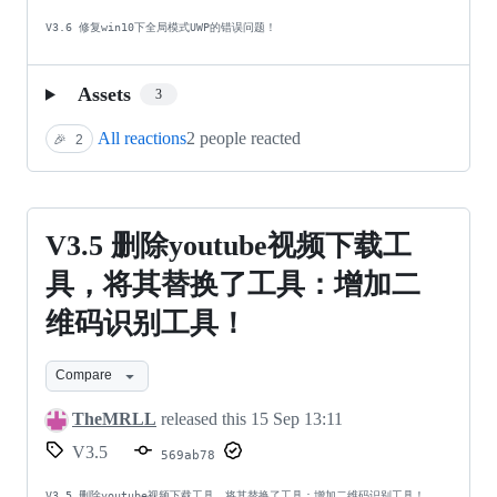
节
局
V3.6 修复win10下全局模式UWP的错误问题！
点
模
规
式
Assets
3
则！
UWP
All reactions
2 people reacted
🎉
2
的
错
误
V3.5
V3.5 删除youtube视频下载工
问
删
具，将其替换了工具：增加二
题！
除
维码识别工具！
youtube
视
Compare
频
TheMRLL
released this
15 Sep 13:11
下
V3.5
569ab78
载
V3.5 删除youtube视频下载工具，将其替换了工具：增加二维码识别工具！