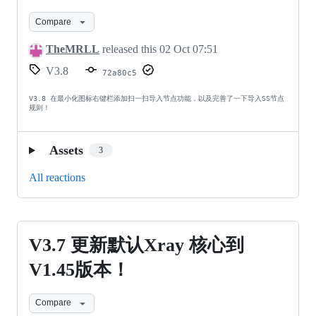
了
小
二
Compare
化
维
图
TheMRLL
released this
02 Oct 07:51
码
标
V3.8
72a80c5
生
右
V3.8 在最小化图标右键栏添加扫一扫导入节点功能，以及完善了一下导入SS节点
规则！
成
键
器
栏
Assets
3
代
添
All reactions
码！
加
扫
一
V3.7
V3.7 更新默认Xray 核心到
扫
更
V1.45版本！
导
新
入
Compare
默