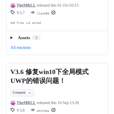
节
认
TheMRLL
released this
01 Oct 03:15
点
Xray
V3.7
11a3d80
功
核
Add files via upload
能，
心
以
到
Assets
3
及
V1.45
All reactions
完
版
善
本！
了
V3.6
V3.6 修复win10下全局模式
一
修
UWP的错误问题！
下
复
导
Compare
win10
入
下
TheMRLL
released this
16 Sep 13:26
SS
全
V3.6
855f40e