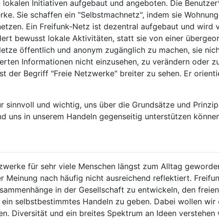
 lokalen Initiativen aufgebaut und angeboten. Die Benutzer*
ke. Sie schaffen ein "Selbstmachnetz", indem sie Wohnunge
etzen. Ein Freifunk-Netz ist dezentral aufgebaut und wird v
ert bewusst lokale Aktivitäten, statt sie von einer übergeo
 Netze öffentlich und anonym zugänglich zu machen, sie nic
erten Informationen nicht einzusehen, zu verändern oder zu
 der Begriff "Freie Netzwerke" breiter zu sehen. Er orient
für sinnvoll und wichtig, uns über die Grundsätze und Prinzi
nd uns in unserem Handeln gegenseitig unterstützen können
werke für sehr viele Menschen längst zum Alltag geworden 
Meinung nach häufig nicht ausreichend reflektiert. Freifun
Zusammenhänge in der Gesellschaft zu entwickeln, den frei
ein selbstbestimmtes Handeln zu geben. Dabei wollen wir d
en. Diversität und ein breites Spektrum an Ideen verstehen