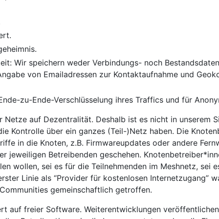
.
ert.
geheimnis.
it: Wir speichern weder Verbindungs- noch Bestandsdaten.
ngabe von Emailadressen zur Kontaktaufnahme und Geokoo
 Ende-zu-Ende-Verschlüsselung ihres Traffics und für Anony
r Netze auf Dezentralität. Deshalb ist es nicht in unserem 
die Kontrolle über ein ganzes (Teil-)Netz haben. Die Knoten
griffe in die Knoten, z.B. Firmwareupdates oder andere Fer
er jeweiligen Betreibenden geschehen. Knotenbetreiber*inn
en wollen, sei es für die Teilnehmenden im Meshnetz, sei es 
n erster Linie als “Provider für kostenlosen Internetzugan
 Communities gemeinschaftlich getroffen.
rt auf freier Software. Weiterentwicklungen veröffentliche