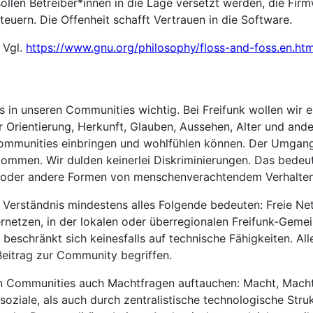
llen Betreiber*innen in die Lage versetzt werden, die Fir
uern. Die Offenheit schafft Vertrauen in die Software.
 Vgl.
https://www.gnu.org/philosophy/floss-and-foss.en.htm
s in unseren Communities wichtig. Bei Freifunk wollen wir 
 Orientierung, Herkunft, Glauben, Aussehen, Alter und ande
mmunities einbringen und wohlfühlen können. Der Umgang m
lkommen. Wir dulden keinerlei Diskriminierungen. Das bedeut
s oder andere Formen von menschenverachtendem Verhalten
Verständnis mindestens alles Folgende bedeuten: Freie Net
ernetzen, in der lokalen oder überregionalen Freifunk-Gemei
 beschränkt sich keinesfalls auf technische Fähigkeiten. A
Beitrag zur Community begriffen.
ren Communities auch Machtfragen auftauchen: Macht, Mac
oziale, als auch durch zentralistische technologische Struk