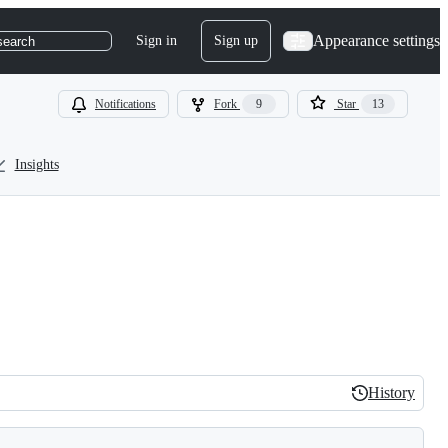
Appearance settings
Sign in
Sign up
search
Notifications
Fork
9
Star
13
Insights
History
History