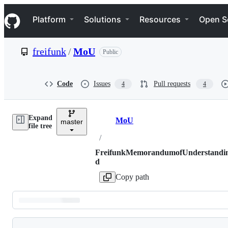
S
Navigation Menu
k
Platform
Solutions
Resources
Open S
i
p
t
freifunk
/
MoU
Public
o
c
o
n
Code
Issues
Pull requests
4
4
t
e
n
Expand
t
MoU
master
Breadcrumbs
file tree
/
FreifunkMemorandumofUnderstandi
d
Copy path
Latest