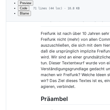
commit
Preview
Code
71 lines (44 loc) · 10.8 KB
Blame
File
Freifunk Memoran
metadata
and
Freifunk ist nach über 10 Jahren sehr
controls
Freifunk nicht (mehr) von allen Com
auszuschließen, die sich mit dem hier
daß die ursprünglich implizite Freif
wird. Wir sind an einer grundsätzlic
tun. Dieser Textentwurf wurde von ei
Verständigungsgrundlage gedacht und
machen wir Freifunk? Welche Ideen s
wir? Das Ziel dieses Textes ist es, e
agieren, verbindet.
Präambel