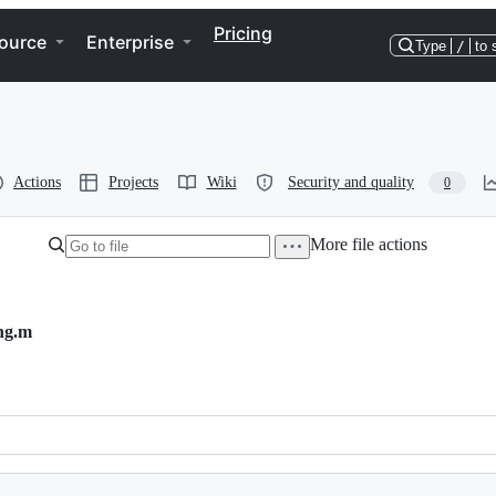
Pricing
ource
Enterprise
Type
/
to 
Actions
Projects
Wiki
Security and quality
0
More file actions
ng.m