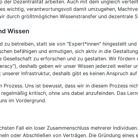
p der Dezentralität arbeiten. Auch mit dem ungleich vertei
 es wichtig, verantwortungsvoll damit umzugehen, Machtver
r durch größtmöglichen Wissenstransfer und dezentrale St
nd Wissen
d zu betreiben, statt sie von "Expert*innen" hingestellt 
hen befähigen und ermutigen, sich aktiv in die Gestaltung
e Gesellschaft zu erforschen und zu gestalten. Wir förder
racy"), deshalb geben wir unser Wissen jederzeit weiter u
 unserer Infrastruktur, deshalb gibt es keinen Anspruch au
n Prozess. Uns ist bewusst, dass wir in diesem Prozess nic
s regelmäßig kritisch, ohne uns dabei anzufeinden. Das Ler
 uns im Vordergrund.
achsten Fall ein loser Zusammenschluss mehrerer Individuen
ln oder Abschließen von Verträgen. Die Gründung eines eig